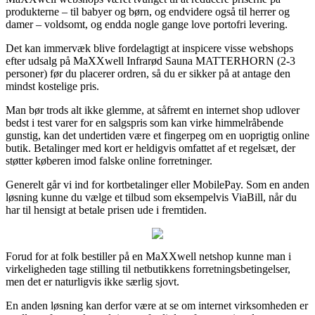
produkterne – til babyer og børn, og endvidere også til herrer og
damer – voldsomt, og endda nogle gange love portofri levering.
Det kan immervæk blive fordelagtigt at inspicere visse webshops
efter udsalg på MaXXwell Infrarød Sauna MATTERHORN (2-3
personer) før du placerer ordren, så du er sikker på at antage den
mindst kostelige pris.
Man bør trods alt ikke glemme, at såfremt en internet shop udlover
bedst i test varer for en salgspris som kan virke himmelråbende
gunstig, kan det undertiden være et fingerpeg om en uoprigtig online
butik. Betalinger med kort er heldigvis omfattet af et regelsæt, der
støtter køberen imod falske online forretninger.
Generelt går vi ind for kortbetalinger eller MobilePay. Som en anden
løsning kunne du vælge et tilbud som eksempelvis ViaBill, når du
har til hensigt at betale prisen ude i fremtiden.
Forud for at folk bestiller på en MaXXwell netshop kunne man i
virkeligheden tage stilling til netbutikkens forretningsbetingelser,
men det er naturligvis ikke særlig sjovt.
En anden løsning kan derfor være at se om internet virksomheden er