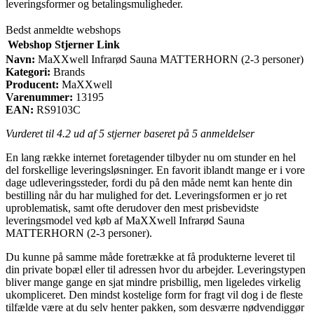
leveringsformer og betalingsmuligheder.
Bedst anmeldte webshops
Webshop
Stjerner
Link
Navn:
MaXXwell Infrarød Sauna MATTERHORN (2-3 personer)
Kategori:
Brands
Producent:
MaXXwell
Varenummer:
13195
EAN:
RS9103C
Vurderet til
4.2
ud af 5 stjerner baseret på
5
anmeldelser
En lang række internet foretagender tilbyder nu om stunder en hel
del forskellige leveringsløsninger. En favorit iblandt mange er i vore
dage udleveringssteder, fordi du på den måde nemt kan hente din
bestilling når du har mulighed for det. Leveringsformen er jo ret
uproblematisk, samt ofte derudover den mest prisbevidste
leveringsmodel ved køb af MaXXwell Infrarød Sauna
MATTERHORN (2-3 personer).
Du kunne på samme måde foretrække at få produkterne leveret til
din private bopæl eller til adressen hvor du arbejder. Leveringstypen
bliver mange gange en sjat mindre prisbillig, men ligeledes virkelig
ukompliceret. Den mindst kostelige form for fragt vil dog i de fleste
tilfælde være at du selv henter pakken, som desværre nødvendiggør