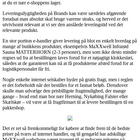
at du er nær e-shoppens lager.
Leveringsdygtigheden på Brands kan være særdeles afgørende
forudsat man absolut skal bruge varerne straks, og herved er det
utvivlsomt relevant at vi ser den anslåede leveringstid ved det
relevante produkt.
En stor portion e-handler giver levering på blot en enkelt hverdag på
mange af butikkens produkter, eksempelvis MaXXwell Infrarød
Sauna MATTERHORN (2-3 personer), men som ikke desto mindre
regnes ud fra at bestillingen laves forud for et nøjagtigt klokkeslæt,
således at de garanteret kan nå at få produkterne afsted forud for at
logistikpersonalet får fri.
Nogle enkelte internet selskaber byder på gratis fragt, men i reglen
er det forbeholdt når der bestilles for et fastsat beløb. Derudover
skulle man udvælge den prisbilligste fragtmulighed, der mange
gange – hvad end man bor nær Herning, Nykøbing Falster eller
Skælskør – vil være at få fragtfirmaet til at levere bestillingen til en
pakkeshop.
Det er ret så fremkommeligt for købere at finde frem til de bedste
priser på tværs af internet handler, og til gengæld har adskillige
MaXXwell webshops været tvunget til at reducere priserne på