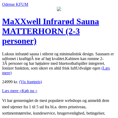
Odense KFUM
MaXXwell Infrarød Sauna
MATTERHORN (2-3
personer)
Luksus infrarød sauna i stilrent og minimalistisk design. Saunaen er
udfomet i kraftigtÂ træ af høj kvalitet.Kabinen kan rumme 2-
3Â personer og har højtalere med bluetoothafspiller integreret.
Ionizer funktion, som sikrer en altid frisk luftUdvalgte egen
(Læs
mere)
24999
kr.
(Vis fragtpris)
Læs mere »
Køb nu »
Vi har gennemgået de mest populære webshops og anmeldt dem
med stjerner fra 1 til 5 ud fra bl.a. deres prisniveau,
sortimentstørrelse, kundeservice, brugervenlighed, betingelser,