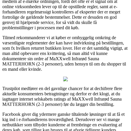
medlem af e-mærke ordningen, fordi det ofte er et signal om at
online virksomheden lever op til de opstillede regler, samt at e-
forhandleren regelmæssigt kontrolleres af eksperter der er meget
fortrolige de gældende bestemmelser. Dette er desuden en god
genvej til hjælpende service, for så vidt du skulle få
problemstillinger i processen med dit køb.
Tilmed rekommanderer vi at køber er omhyggelig omkring de
væsentligste reglementer der kan have indvirkning på bestillingen,
som fx hvilken returret butikken lover. Her er det samtidig vigtigt, at
man altid opbevarer ens kvittering, så man altid vil kunne
dokumentere sin ordre af MaXXwell Infrarød Sauna
MATTERHORN (2-3 personer), uden hensyn til om du shopper til
en mand eller kvinde.
Trustpilot medfører en del gavnlige chancer for at dechifrere flere
aktuelle konsumenters betragtninger og derfor er det klogt, at du
iagttager internet selskabets ratings af MaXXwell Infrarød Sauna
MATTERHORN (2-3 personer) før du lægger din bestilling.
Facebook giver dig ydermere ganske tiltalende løsninger til at få et
kig ind i e-forhandlerens troværdighed. Derudover ser vi mange
netbutikker som tilbyder kunderne at frembringe en evaluering af
deres køb, som tillige kan bruges til at afveje tidligere kunders