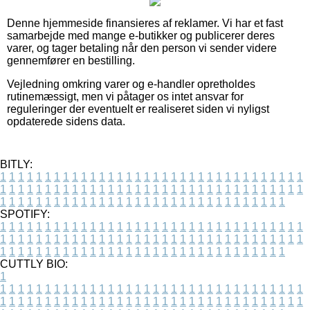
Denne hjemmeside finansieres af reklamer. Vi har et fast
samarbejde med mange e-butikker og publicerer deres
varer, og tager betaling når den person vi sender videre
gennemfører en bestilling.
Vejledning omkring varer og e-handler opretholdes
rutinemæssigt, men vi påtager os intet ansvar for
reguleringer der eventuelt er realiseret siden vi nyligst
opdaterede sidens data.
BITLY:
1
1
1
1
1
1
1
1
1
1
1
1
1
1
1
1
1
1
1
1
1
1
1
1
1
1
1
1
1
1
1
1
1
1
1
1
1
1
1
1
1
1
1
1
1
1
1
1
1
1
1
1
1
1
1
1
1
1
1
1
1
1
1
1
1
1
1
1
1
1
1
1
1
1
1
1
1
1
1
1
1
1
1
1
1
1
1
1
1
1
1
1
1
1
1
1
1
1
1
1
SPOTIFY:
1
1
1
1
1
1
1
1
1
1
1
1
1
1
1
1
1
1
1
1
1
1
1
1
1
1
1
1
1
1
1
1
1
1
1
1
1
1
1
1
1
1
1
1
1
1
1
1
1
1
1
1
1
1
1
1
1
1
1
1
1
1
1
1
1
1
1
1
1
1
1
1
1
1
1
1
1
1
1
1
1
1
1
1
1
1
1
1
1
1
1
1
1
1
1
1
1
1
1
1
CUTTLY BIO:
1
1
1
1
1
1
1
1
1
1
1
1
1
1
1
1
1
1
1
1
1
1
1
1
1
1
1
1
1
1
1
1
1
1
1
1
1
1
1
1
1
1
1
1
1
1
1
1
1
1
1
1
1
1
1
1
1
1
1
1
1
1
1
1
1
1
1
1
1