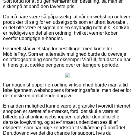
Sort forud for at du gennemfører din bestilling, så man er
sikker på at opnå den laveste pris.
Du må bare være så påpasselig, at når en webshop udlover
produkter til salg for en udsalgspris som er uhørt favorabel,
er det ofte være et signal om en snydagtig netbutik. Kortkøb
er heldigvis en del af en ordning, hvilket værner køber
overfor uoprigtige e-handler.
Generelt slår vi et slag for bestillinger med kort eller
MobilePay. Som en alternativ mulighed burde du overveje
en afdragsordning som for eksempel ViaBill, forudsat du har
til hensigt at dække pengene over en længere periode.
Før nogen shopper i en online virksomhed burde man altid
løbe igennem webshoppens forretningsaftale, men det er for
det meste en omfattende opgave.
En anden mulighed kunne være at granske hvorvidt internet
shoppen er støttet af e-mærket, fordi det skulle være et
billede på at online webshoppen opfylder den officielle
danske lovgivning, og at e-firmaet undertiden ses til af
eksperter som har nøje kendskab til vilkårene på området.
Derudover giver det dig chance for support, hvis du