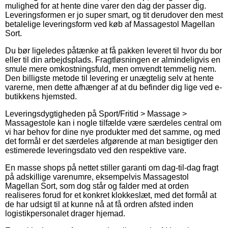
mulighed for at hente dine varer den dag der passer dig.
Leveringsformen er jo super smart, og tit derudover den mest
betalelige leveringsform ved køb af Massagestol Magellan
Sort.
Du bør ligeledes påtænke at få pakken leveret til hvor du bor
eller til din arbejdsplads. Fragtløsningen er almindeligvis en
smule mere omkostningsfuld, men omvendt temmelig nem.
Den billigste metode til levering er unægtelig selv at hente
varerne, men dette afhænger af at du befinder dig lige ved e-
butikkens hjemsted.
Leveringsdygtigheden på Sport/Fritid > Massage >
Massagestole kan i nogle tilfælde være særdeles central om
vi har behov for dine nye produkter med det samme, og med
det formål er det særdeles afgørende at man besigtiger den
estimerede leveringsdato ved den respektive vare.
En masse shops på nettet stiller garanti om dag-til-dag fragt
på adskillige varenumre, eksempelvis Massagestol
Magellan Sort, som dog står og falder med at orden
realiseres forud for et konkret klokkeslæt, med det formål at
de har udsigt til at kunne nå at få ordren afsted inden
logistikpersonalet drager hjemad.