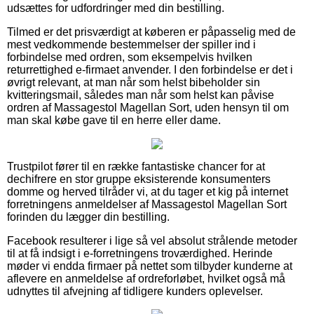
udsættes for udfordringer med din bestilling.
Tilmed er det prisværdigt at køberen er påpasselig med de
mest vedkommende bestemmelser der spiller ind i
forbindelse med ordren, som eksempelvis hvilken
returrettighed e-firmaet anvender. I den forbindelse er det i
øvrigt relevant, at man når som helst bibeholder sin
kvitteringsmail, således man når som helst kan påvise
ordren af Massagestol Magellan Sort, uden hensyn til om
man skal købe gave til en herre eller dame.
Trustpilot fører til en række fantastiske chancer for at
dechifrere en stor gruppe eksisterende konsumenters
domme og herved tilråder vi, at du tager et kig på internet
forretningens anmeldelser af Massagestol Magellan Sort
forinden du lægger din bestilling.
Facebook resulterer i lige så vel absolut strålende metoder
til at få indsigt i e-forretningens troværdighed. Herinde
møder vi endda firmaer på nettet som tilbyder kunderne at
aflevere en anmeldelse af ordreforløbet, hvilket også må
udnyttes til afvejning af tidligere kunders oplevelser.