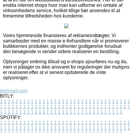
endda internet shops hvor man kan udforme en omtale af
virksomhedens service, hvilket tillige bør anvendes til at
fornemme tilfredsheden hos kunderne.
Vores hjemmeside finansieres af reklameindtægter. Vi
samarbejder med en masse e-forhandlere når vi promoverer
butikkernes produkter, og indhenter godtgørelse forudsat
den besøgende vi sender videre realiserer en bestilling.
Oplysninger omkring tilbud og e-shops ajourføres nu og da,
men vi påtager os ikke ansvaret for reguleringer der muligvis
er realiseret efter at vi senest opdaterede de viste
oplysninger.
derimart.com
BITLY:
1
1
1
1
1
1
1
1
1
1
1
1
1
1
1
1
1
1
1
1
1
1
1
1
1
1
1
1
1
1
1
1
1
1
1
1
1
1
1
1
1
1
1
1
1
1
1
1
1
1
1
1
1
1
1
1
1
1
1
1
1
1
1
1
1
1
1
1
1
1
1
1
1
1
1
1
1
1
1
1
1
1
1
1
1
1
1
1
1
1
1
1
1
1
1
1
1
1
1
1
SPOTIFY:
1
1
1
1
1
1
1
1
1
1
1
1
1
1
1
1
1
1
1
1
1
1
1
1
1
1
1
1
1
1
1
1
1
1
1
1
1
1
1
1
1
1
1
1
1
1
1
1
1
1
1
1
1
1
1
1
1
1
1
1
1
1
1
1
1
1
1
1