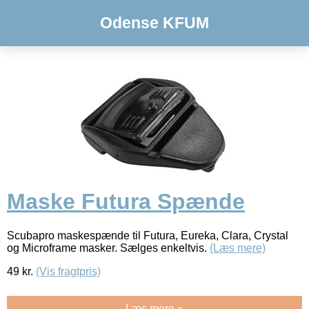
Odense KFUM
Maske Futura Spænde
Scubapro maskespænde til Futura, Eureka, Clara, Crystal
og Microframe masker. Sælges enkeltvis.
(Læs mere)
49
kr.
(Vis fragtpris)
Læs mere »