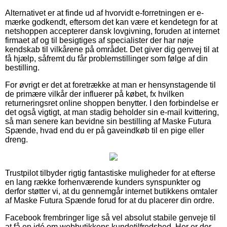
Alternativet er at finde ud af hvorvidt e-forretningen er e-
mærke godkendt, eftersom det kan være et kendetegn for at
netshoppen accepterer dansk lovgivning, foruden at internet
firmaet af og til besigtiges af specialister der har nøje
kendskab til vilkårene på området. Det giver dig genvej til at
få hjælp, såfremt du får problemstillinger som følge af din
bestilling.
For øvrigt er det at foretrække at man er hensynstagende til
de primære vilkår der influerer på købet, fx hvilken
returneringsret online shoppen benytter. I den forbindelse er
det også vigtigt, at man stadig beholder sin e-mail kvittering,
så man senere kan bevidne sin bestilling af Maske Futura
Spænde, hvad end du er på gaveindkøb til en pige eller
dreng.
Trustpilot tilbyder rigtig fantastiske muligheder for at efterse
en lang række forhenværende kunders synspunkter og
derfor støtter vi, at du gennemgår internet butikkens omtaler
af Maske Futura Spænde forud for at du placerer din ordre.
Facebook frembringer lige så vel absolut stabile genveje til
at få en idé om webbutikkens kundetilfredshed. Her er der