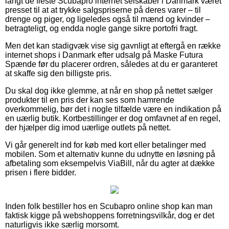
langt de fleste Scubapro internet selskaber i Danmark været
presset til at at trykke salgspriserne på deres varer – til
drenge og piger, og ligeledes også til mænd og kvinder –
betragteligt, og endda nogle gange sikre portofri fragt.
Men det kan stadigvæk vise sig gavnligt at eftergå en række
internet shops i Danmark efter udsalg på Maske Futura
Spænde før du placerer ordren, således at du er garanteret
at skaffe sig den billigste pris.
Du skal dog ikke glemme, at når en shop på nettet sælger
produkter til en pris der kan ses som hamrende
overkommelig, bør det i nogle tilfælde være en indikation på
en uærlig butik. Kortbestillinger er dog omfavnet af en regel,
der hjælper dig imod uærlige outlets på nettet.
Vi går generelt ind for køb med kort eller betalinger med
mobilen. Som et alternativ kunne du udnytte en løsning på
afbetaling som eksempelvis ViaBill, når du agter at dække
prisen i flere bidder.
Inden folk bestiller hos en Scubapro online shop kan man
faktisk kigge på webshoppens forretningsvilkår, dog er det
naturligvis ikke særlig morsomt.