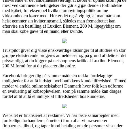
Tilsvarende er det anbefalelsesværdigt at køber er opmærksom på de
mest vedkommende betingelser der gør sig gældende i forbindelse
med købet, for eksempel hvilken ombytningspolitik online
virksomheden kører med. Her er det også vigtigt, at man når som
helst gemmer sin kvitteringsmail, således man fremadrettet kan
eftervise sin bestilling af Luxilon Element, 200 M, ligegyldigt om
man skal købe gave til en mand eller kvinde.
Trustpilot giver dig visse ønskværdige løsninger til at studere en stor
gruppe eksisterende brugeres anmeldelser og på grund af dette er det
prisværdigt, at du kigger på netshoppens kritik af Luxilon Element,
200 M forud for at du placerer din ordre.
Facebook bringer dig på samme måde en række fordelagtige
muligheder for at få indsigt i webbutikkens kundetilfredshed. Tilmed
møder vi endda online selskaber i Danmark hvor folk kan udforme
en evaluering af købsoplevelsen, som på samme måde kan drages
fordel af til at få et indtryk af tilfredsheden hos kunderne.
Websitet er finansieret af reklamer. Vi har faste samarbejder med
forskellige forhandlere på nettet i form af at vi præsenterer
firmaernes tilbud, og tager imod betaling om de personer vi sender