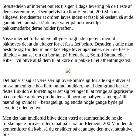
Størstedelen af internet outlets tilsiger 1 dags levering på de fleste af
deres varenumre, eksempelvis Luxilon Element, 200 M, som
alligevel forudsætter at ordren laves inden et fast klokkeslæt, så at de
garanteret kan nå at få de nye varer på posthuset før
pakkemedarbejderne holder fyraften.
Visse internet forhandlere tilbyder fragt uden gebyr, men tit
påkræves det at du aftager for et fastslået beløb. Desuden skulle man
beslutte sig for den mindst kostelige leveringsmanér, der i de fleste
tilfælde – uanset om du bor tæt på Fredericia, Solrød Strand eller
Ribe – vil blive at få dem til at køre din pakke til et afhentningssted.
Det har vist sig at være særligt overkommeligt for alle og enhver at
prissammenligne hos flere online butikker, og af den grund har de
fleste Luxilon e-forretninger set sig tvunget til at tvinge salgspriserne
på en række af deres produkter – til børn og babyer, samt også til
mænd og kvinder – betragteligt, og endda nogle gange byde på
levering uden gebyr.
Men det kan imidlertid blive tiden værd at sammenholde nogle
forskellige e-firmaer efter rabat på Luxilon Element, 200 M inden du
gennemfører dit køb, så du er sikker på at antage den mest attraktive
pris.