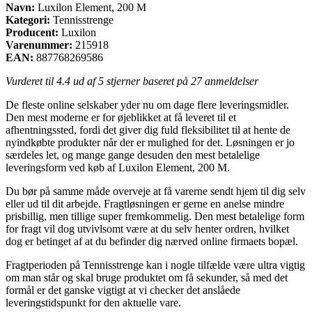
Navn:
Luxilon Element, 200 M
Kategori:
Tennisstrenge
Producent:
Luxilon
Varenummer:
215918
EAN:
887768269586
Vurderet til
4.4
ud af 5 stjerner baseret på
27
anmeldelser
De fleste online selskaber yder nu om dage flere leveringsmidler.
Den mest moderne er for øjeblikket at få leveret til et
afhentningssted, fordi det giver dig fuld fleksibilitet til at hente de
nyindkøbte produkter når der er mulighed for det. Løsningen er jo
særdeles let, og mange gange desuden den mest betalelige
leveringsform ved køb af Luxilon Element, 200 M.
Du bør på samme måde overveje at få varerne sendt hjem til dig selv
eller ud til dit arbejde. Fragtløsningen er gerne en anelse mindre
prisbillig, men tillige super fremkommelig. Den mest betalelige form
for fragt vil dog utvivlsomt være at du selv henter ordren, hvilket
dog er betinget af at du befinder dig nærved online firmaets bopæl.
Fragtperioden på Tennisstrenge kan i nogle tilfælde være ultra vigtig
om man står og skal bruge produktet om få sekunder, så med det
formål er det ganske vigtigt at vi checker det anslåede
leveringstidspunkt for den aktuelle vare.