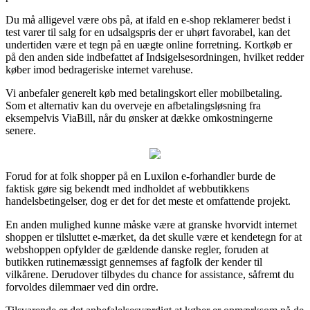
Du må alligevel være obs på, at ifald en e-shop reklamerer bedst i
test varer til salg for en udsalgspris der er uhørt favorabel, kan det
undertiden være et tegn på en uægte online forretning. Kortkøb er
på den anden side indbefattet af Indsigelsesordningen, hvilket redder
køber imod bedrageriske internet varehuse.
Vi anbefaler generelt køb med betalingskort eller mobilbetaling.
Som et alternativ kan du overveje en afbetalingsløsning fra
eksempelvis ViaBill, når du ønsker at dække omkostningerne
senere.
Forud for at folk shopper på en Luxilon e-forhandler burde de
faktisk gøre sig bekendt med indholdet af webbutikkens
handelsbetingelser, dog er det for det meste et omfattende projekt.
En anden mulighed kunne måske være at granske hvorvidt internet
shoppen er tilsluttet e-mærket, da det skulle være et kendetegn for at
webshoppen opfylder de gældende danske regler, foruden at
butikken rutinemæssigt gennemses af fagfolk der kender til
vilkårene. Derudover tilbydes du chance for assistance, såfremt du
forvoldes dilemmaer ved din ordre.