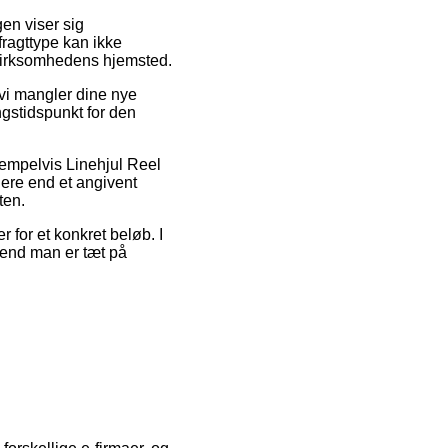
gen viser sig
fragttype kan ikke
 virksomhedens hjemsted.
 vi mangler dine nye
ngstidspunkt for den
empelvis Linehjul Reel
gere end et angivent
ten.
r for et konkret beløb. I
 end man er tæt på