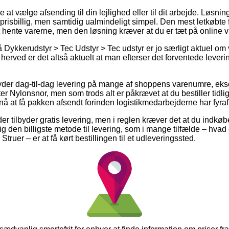
t vælge afsending til din lejlighed eller til dit arbejde. Løsnin
prisbillig, men samtidig ualmindeligt simpel. Den mest letkøbte 
 hente varerne, men den løsning kræver at du er tæt på online
Dykkerudstyr > Tec Udstyr > Tec udstyr er jo særligt aktuel om
herved er det altså aktuelt at man efterser det forventede leveri
 yder dag-til-dag levering på mange af shoppens varenumre, eks
r Nylonsnor, men som trods alt er påkrævet at du bestiller tidli
nå at få pakken afsendt forinden logistikmedarbejderne har fyraf
er tilbyder gratis levering, men i reglen kræver det at du indkøbe
g den billigste metode til levering, som i mange tilfælde – hvad
Struer – er at få kørt bestillingen til et udleveringssted.