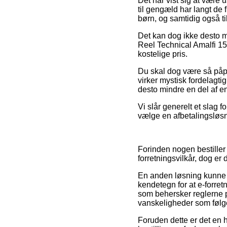
Det har vist sig at være u
til gengæld har langt de 
børn, og samtidig også ti
Det kan dog ikke desto mi
Reel Technical Amalfi 15
kostelige pris.
Du skal dog være så påpas
virker mystisk fordelagti
desto mindre en del af en
Vi slår generelt et slag 
vælge en afbetalingsløsni
Forinden nogen bestille
forretningsvilkår, dog er
En anden løsning kunne v
kendetegn for at e-forret
som behersker reglerne p
vanskeligheder som følge
Foruden dette er det en 