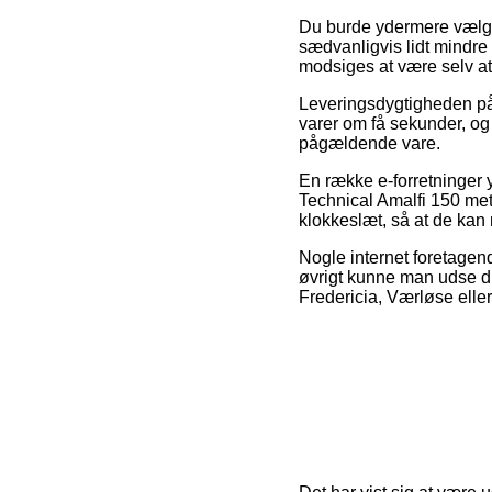
Du burde ydermere vælge a
sædvanligvis lidt mindre 
modsiges at være selv at
Leveringsdygtigheden på 
varer om få sekunder, og 
pågældende vare.
En række e-forretninger
Technical Amalfi 150 mete
klokkeslæt, så at de kan 
Nogle internet foretagend
øvrigt kunne man udse di
Fredericia, Værløse eller 