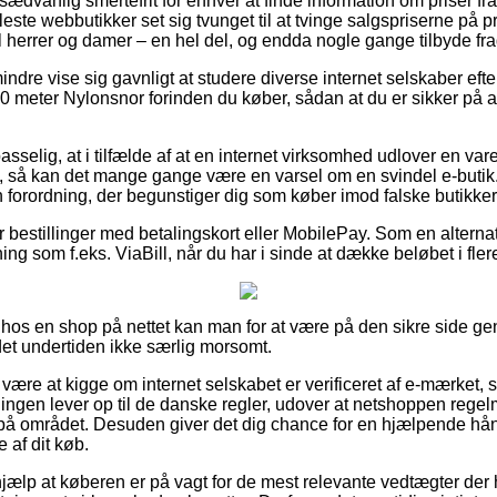
sædvanlig smertefrit for enhver at finde information om priser fra
fleste webbutikker set sig tvunget til at tvinge salgspriserne på p
l herrer og damer – en hel del, og endda nogle gange tilbyde fr
ndre vise sig gavnligt at studere diverse internet selskaber eft
0 meter Nylonsnor forinden du køber, sådan at du er sikker på 
selig, at i tilfælde af at en internet virksomhed udlover en var
g, så kan det mange gange være en varsel om en svindel e-butik.
 forordning, der begunstiger dig som køber imod falske butikker 
for bestillinger med betalingskort eller MobilePay. Som en altern
ng som f.eks. ViaBill, når du har i sinde at dække beløbet i fler
r hos en shop på nettet kan man for at være på den sikre side
 det undertiden ikke særlig morsomt.
ære at kigge om internet selskabet er verificeret af e-mærket,
ningen lever op til de danske regler, udover at netshoppen regelm
å området. Desuden giver det dig chance for en hjælpende hånd
 af dit køb.
hjælp at køberen er på vagt for de mest relevante vedtægter der 