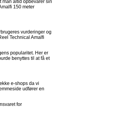
at man altid opbevarer sin
 Amalfi 150 meter
forbrugeres vurderinger og
eel Technical Amalfi
ngens popularitet. Her er
de benyttes til at få et
række e-shops da vi
hjemmeside udfører en
nsvaret for