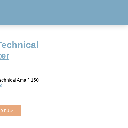
Technical
ter
Technical Amalfi 150
)
b nu »