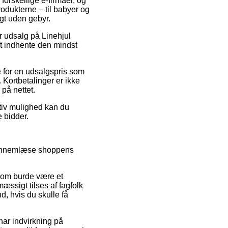
 forskellige e-firmaer, og
rodukterne – til babyer og
agt uden gebyr.
er udsalg på Linehjul
at indhente den mindst
e for en udsalgspris som
 Kortbetalinger er ikke
på nettet.
ativ mulighed kan du
e bidder.
 gennemlæse shoppens
 som burde være et
æssigt tilses af fagfolk
, hvis du skulle få
har indvirkning på