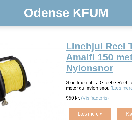
Odense KFUM
Linehjul Reel 
Amalfi 150 me
Nylonsnor
Stort linehjul fra Gibielle Reel 
meter gul nylon snor.
(Læs mere
950
kr.
(Vis fragtpris)
Læs mere »
Kø