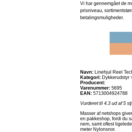
Vi har gennemgået de mes
prisniveau, sortimentstø
betalingsmuligheder.
Navn:
Linehjul Reel Tec
Kategori:
Dykkerudstyr >
Producent:
Varenummer:
5695
EAN:
5713004924788
Vurderet til
4.3
ud af 5 st
Masser af netshops giver t
en pakkeshop, fordi du så 
nem, samt oftest ligeled
meter Nylonsnor.