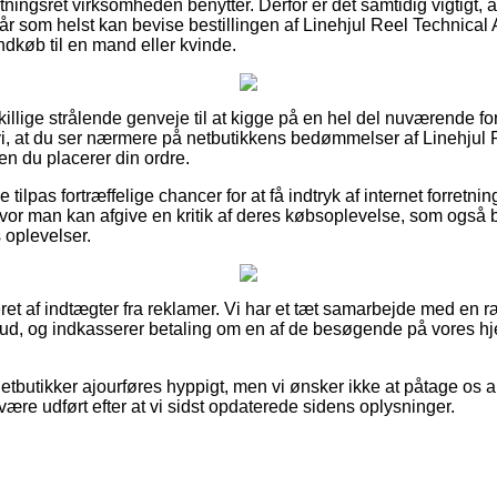
tningsret virksomheden benytter. Derfor er det samtidig vigtigt, 
år som helst kan bevise bestillingen af Linehjul Reel Technical
ndkøb til en mand eller kvinde.
dskillige strålende genveje til at kigge på en hel del nuværende 
, at du ser nærmere på netbutikkens bedømmelser af Linehjul R
n du placerer din ordre.
 tilpas fortræffelige chancer for at få indtryk af internet forretni
or man kan afgive en kritik af deres købsoplevelse, som også bur
s oplevelser.
et af indtægter fra reklamer. Vi har et tæt samarbejde med en 
lbud, og indkasserer betaling om en af de besøgende på vores 
etbutikker ajourføres hyppigt, men vi ønsker ikke at påtage os a
være udført efter at vi sidst opdaterede sidens oplysninger.