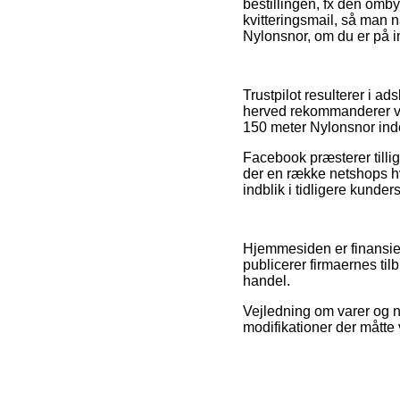
bestillingen, fx den omby
kvitteringsmail, så man n
Nylonsnor, om du er på i
Trustpilot resulterer i a
herved rekommanderer vi
150 meter Nylonsnor inde
Facebook præsterer tillige
der en række netshops hv
indblik i tidligere kunder
Hjemmesiden er finansier
publicerer firmaernes ti
handel.
Vejledning om varer og n
modifikationer der måtte 