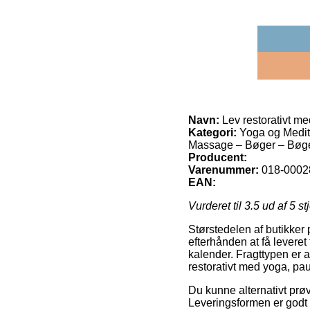
Navn:
Lev restorativt me
Kategori:
Yoga og Medita
Massage – Bøger – Bøg
Producent:
Varenummer:
018-0002
EAN:
Vurderet til
3.5
ud af 5 st
Størstedelen af butikker p
efterhånden at få leveret
kalender. Fragttypen er a
restorativt med yoga, pau
Du kunne alternativt prøve 
Leveringsformen er godt 