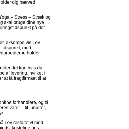
pholder dig nærved
Yoga – Stress – Stræk og
g skal bruge dine nye
eringstidspunkt på det
ter, eksempelvis Lev
t tidspunkt, med
medarbejderne holder
ælder det kun hvis du
 af levering, hvilket i
t få fragtfirmaet til at
online forhandlere, og til
s varer – til juniorer,
r.
 på Lev restorativt med
ndst kostelige pris.