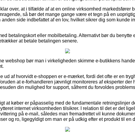
lar over, at i tilfælde af at en online virksomhed markedsfører be
remragende, så bør det mange gange være et tegn på en uoprigti
n anden side indbefattet af en lov, hvilket sikrer dig som kunde 
med betalingskort eller mobilbetaling. Alternativt bør du benytte
retrækker at betale betalingen senere.
line webshop bør man i virkeligheden skimme e-butikkens handel
t.
de ud af hvorvidt e-shoppen er e-mærket, fordi det ofte er en t
foruden at e-forhandleren jævnligt monitoreres af eksperter der 
esuden din mulighed for support, såfremt du forvoldes problemsti
tigt at køber er påpasselig med de fundamentale retningslinjer 
tteret internet virksomheden tilsikrer. I relation til det er det l
ttering på e-mail, således man fremadrettet vil kunne dokumen
er og ro, ligegyldigt om man er på udkig efter et produkt til en d