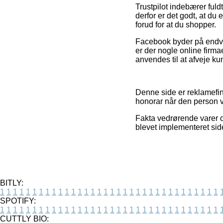
Trustpilot indebærer ful
derfor er det godt, at du
forud for at du shopper.
Facebook byder på endvide
er der nogle online firma
anvendes til at afveje ku
Denne side er reklamefin
honorar når den person v
Fakta vedrørende varer og
blevet implementeret sid
BITLY:
1
1
1
1
1
1
1
1
1
1
1
1
1
1
1
1
1
1
1
1
1
1
1
1
1
1
1
1
1
1
1
1
1
1
SPOTIFY:
1
1
1
1
1
1
1
1
1
1
1
1
1
1
1
1
1
1
1
1
1
1
1
1
1
1
1
1
1
1
1
1
1
1
CUTTLY BIO: