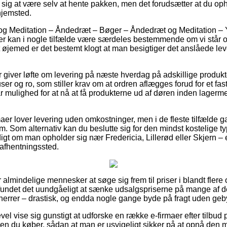
se sig at være selv at hente pakken, men det forudsætter at du o
hjemsted.
og Meditation – Åndedræt – Bøger – Åndedræt og Meditation – 
 kan i nogle tilfælde være særdeles bestemmende om vi står o
 øjemed er det bestemt klogt at man besigtiger det anslåede lev
 giver løfte om levering på næste hverdag på adskillige produk
ser og ro, som stiller krav om at ordren aflægges forud for et fas
ar mulighed for at nå at få produkterne ud af døren inden lager
aer lover levering uden omkostninger, men i de fleste tilfælde g
m. Som alternativ kan du beslutte sig for den mindst kostelige type
gt om man opholder sig nær Fredericia, Lillerød eller Skjern – er a
t afhentningssted.
r almindelige mennesker at søge sig frem til priser i blandt flere 
fundet det uundgåeligt at sænke udsalgspriserne på mange af dere
 herrer – drastisk, og endda nogle gange byde på fragt uden geby
evel vise sig gunstigt at udforske en række e-firmaer efter tilbud
en du køber, sådan at man er usvigeligt sikker på at opnå den mi