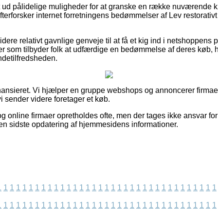
dt ud pålidelige muligheder for at granske en række nuværende 
 efterforsker internet forretningens bedømmelser af Lev restorati
re relativt gavnlige genveje til at få et kig ind i netshoppens
er som tilbyder folk at udfærdige en bedømmelse af deres køb, h
ndetilfredsheden.
ansieret. Vi hjælper en gruppe webshops og annoncerer firmaer
i sender videre foretager et køb.
 online firmaer opretholdes ofte, men der tages ikke ansvar for
en sidste opdatering af hjemmesidens informationer.
1
1
1
1
1
1
1
1
1
1
1
1
1
1
1
1
1
1
1
1
1
1
1
1
1
1
1
1
1
1
1
1
1
1
1
1
1
1
1
1
1
1
1
1
1
1
1
1
1
1
1
1
1
1
1
1
1
1
1
1
1
1
1
1
1
1
1
1
1
1