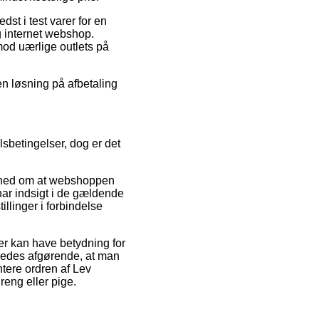
dst i test varer for en
g internet webshop.
imod uærlige outlets på
 en løsning på afbetaling
sbetingelser, dog er det
ryghed om at webshoppen
har indsigt i de gældende
llinger i forbindelse
der kan have betydning for
igeledes afgørende, at man
tere ordren af Lev
reng eller pige.