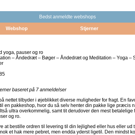
Bedst anmeldte webshops
Webshop
Stjerner
d yoga, pauser og ro
tion – Åndedræt – Bøger – Åndedræt og Meditation – Yoga – S
er
85
jerner baseret på
7
anmeldelser
å nettet tilbyder i øjeblikket diverse muligheder for fragt. En fa
 til en pakkeshop, hvor du så selv henter din pakke lige præcis n
ltså ultra overkommelig, samt tit derudover den mest betalelige 
ser og ro.
at bestille ordren til levering til din lejlighed eller hus eller ud t
nok et hak mere pebret, men endda yderst ligetil. Den mindst ko