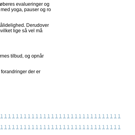
køberes evalueringer og
vt med yoga, pauser og ro
 pålidelighed. Derudover
vilket lige så vel må
nes tilbud, og opnår
 forandringer der er
1
1
1
1
1
1
1
1
1
1
1
1
1
1
1
1
1
1
1
1
1
1
1
1
1
1
1
1
1
1
1
1
1
1
1
1
1
1
1
1
1
1
1
1
1
1
1
1
1
1
1
1
1
1
1
1
1
1
1
1
1
1