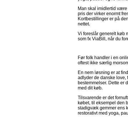
Man skal imidlertid være k
pris der virker enormt f
Kortbestillinger er på de
nettet.
Vi foreslår generelt køb 
som fx ViaBill, når du fo
Før folk handler i en on
oftest ikke særlig morsom
En nem løsning er at fin
adlyder de danske love, 
bestemmelser. Dette er d
med dit køb.
Tilsvarende er det fornuf
købet, til eksempel den by
stadigvæk gemmer ens kvi
restorativt med yoga, paus