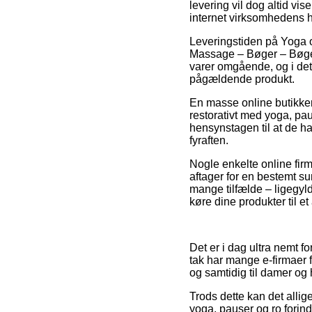
levering vil dog altid vi
internet virksomhedens 
Leveringstiden på Yoga 
Massage – Bøger – Bøger
varer omgående, og i det
pågældende produkt.
En masse online butikker
restorativt med yoga, pau
hensynstagen til at de h
fyraften.
Nogle enkelte online firm
aftager for en bestemt su
mange tilfælde – ligegyldi
køre dine produkter til e
Det er i dag ultra nemt fo
tak har mange e-firmaer 
og samtidig til damer og
Trods dette kan det allig
yoga, pauser og ro forind