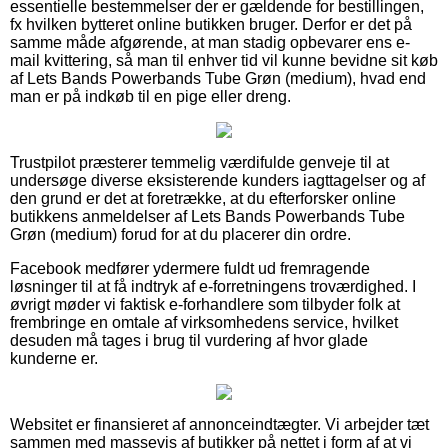
essentielle bestemmelser der er gældende for bestillingen,
fx hvilken bytteret online butikken bruger. Derfor er det på
samme måde afgørende, at man stadig opbevarer ens e-
mail kvittering, så man til enhver tid vil kunne bevidne sit køb
af Lets Bands Powerbands Tube Grøn (medium), hvad end
man er på indkøb til en pige eller dreng.
Trustpilot præsterer temmelig værdifulde genveje til at
undersøge diverse eksisterende kunders iagttagelser og af
den grund er det at foretrække, at du efterforsker online
butikkens anmeldelser af Lets Bands Powerbands Tube
Grøn (medium) forud for at du placerer din ordre.
Facebook medfører ydermere fuldt ud fremragende
løsninger til at få indtryk af e-forretningens troværdighed. I
øvrigt møder vi faktisk e-forhandlere som tilbyder folk at
frembringe en omtale af virksomhedens service, hvilket
desuden må tages i brug til vurdering af hvor glade
kunderne er.
Websitet er finansieret af annonceindtægter. Vi arbejder tæt
sammen med massevis af butikker på nettet i form af at vi