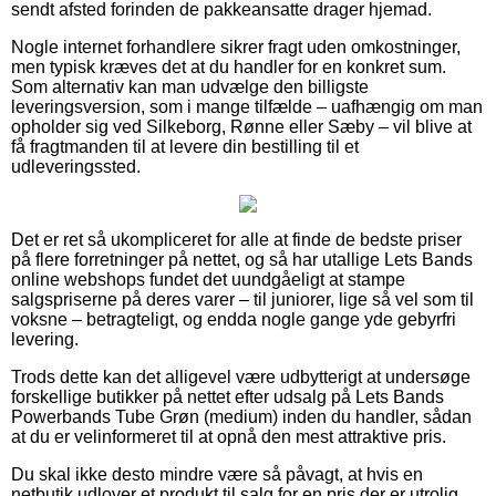
sendt afsted forinden de pakkeansatte drager hjemad.
Nogle internet forhandlere sikrer fragt uden omkostninger,
men typisk kræves det at du handler for en konkret sum.
Som alternativ kan man udvælge den billigste
leveringsversion, som i mange tilfælde – uafhængig om man
opholder sig ved Silkeborg, Rønne eller Sæby – vil blive at
få fragtmanden til at levere din bestilling til et
udleveringssted.
Det er ret så ukompliceret for alle at finde de bedste priser
på flere forretninger på nettet, og så har utallige Lets Bands
online webshops fundet det uundgåeligt at stampe
salgspriserne på deres varer – til juniorer, lige så vel som til
voksne – betragteligt, og endda nogle gange yde gebyrfri
levering.
Trods dette kan det alligevel være udbytterigt at undersøge
forskellige butikker på nettet efter udsalg på Lets Bands
Powerbands Tube Grøn (medium) inden du handler, sådan
at du er velinformeret til at opnå den mest attraktive pris.
Du skal ikke desto mindre være så påvagt, at hvis en
netbutik udlover et produkt til salg for en pris der er utrolig