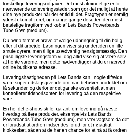
forskellige leveringsudgaver. Det mest almindelige er for
nærværende udleveringssteder, som gør det muligt at hente
dine nye produkter når der er tid til det. Fragttypen er nemlig
yderst ukompliceret, og mange gange desuden den mest
betalelige fragtform ved køb af Lets Bands Powerbands
Tube Grøn (medium).
Du bør alternativt prøve at vælge udbringning til din bolig
eller til dit arbejde. Løsningen viser sig undertiden en lille
smule dyrere, men tillige usædvanlig hensigtsmæssig. Den
prisbilligste leveringsform vil dog altid vise sig at være selv
at hente varerne, men dette nødvendiggør at du er nærved
online butikkens adresse.
Leveringshastigheden på Lets Bands kan i nogle tilfælde
være super udslagsgivende om man behøver produktet om
få sekunder, og derfor er det ganske essentielt at man
kontrollerer tidshorisonten for levering på den respektive
vare.
En hel del e-shops stiller garanti om levering på næste
hverdag på flere produkter, eksempelvis Lets Bands
Powerbands Tube Grøn (medium), men vær vagtsom da det
er forudsat at ordren indsendes forud for et nøjagtigt
klokkeslæt, sådan at de har en chance for at nå at få ordren