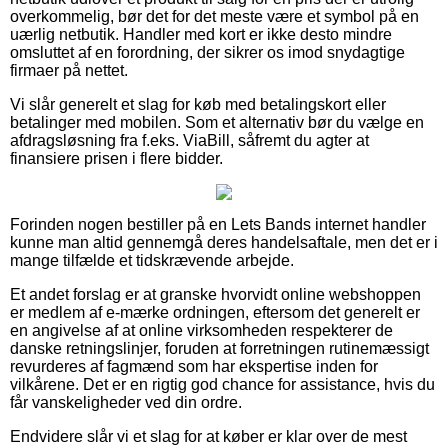
overkommelig, bør det for det meste være et symbol på en
uærlig netbutik. Handler med kort er ikke desto mindre
omsluttet af en forordning, der sikrer os imod snydagtige
firmaer på nettet.
Vi slår generelt et slag for køb med betalingskort eller
betalinger med mobilen. Som et alternativ bør du vælge en
afdragsløsning fra f.eks. ViaBill, såfremt du agter at
finansiere prisen i flere bidder.
Forinden nogen bestiller på en Lets Bands internet handler
kunne man altid gennemgå deres handelsaftale, men det er i
mange tilfælde et tidskrævende arbejde.
Et andet forslag er at granske hvorvidt online webshoppen
er medlem af e-mærke ordningen, eftersom det generelt er
en angivelse af at online virksomheden respekterer de
danske retningslinjer, foruden at forretningen rutinemæssigt
revurderes af fagmænd som har ekspertise inden for
vilkårene. Det er en rigtig god chance for assistance, hvis du
får vanskeligheder ved din ordre.
Endvidere slår vi et slag for at køber er klar over de mest