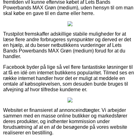
fremtiden vil kunne eftervise købet af Lets Bands
Powerbands MAX Grøn (medium), uden hensyn til om man
skal købe en gave til en dame eller herre.
Trustpilot fremskaffer adskillige stabile muligheder for at
læse flere andre forbrugeres synspunkter og derved er det
en hjælp, at du beser netbutikkens vurderinger af Lets
Bands Powerbands MAX Grøn (medium) forud for at du
handler.
Facebook byder på lige så vel flere fantastiske løsninger til
at få en idé om internet butikkens popularitet. Tilmed ses en
række internet handler hvor det er muligt at meddele en
omtale af købsoplevelsen, som desuden burde bruges til
afvejning af hvor tilfredse kunderne er.
Websitet er finansieret af annonceindtægter. Vi arbejder
sammen med en masse online butikker og markedsfører
deres produkter, og indhenter kommission under
forudsætning af at en af de besøgende på vores website
realiserer en bestilling.