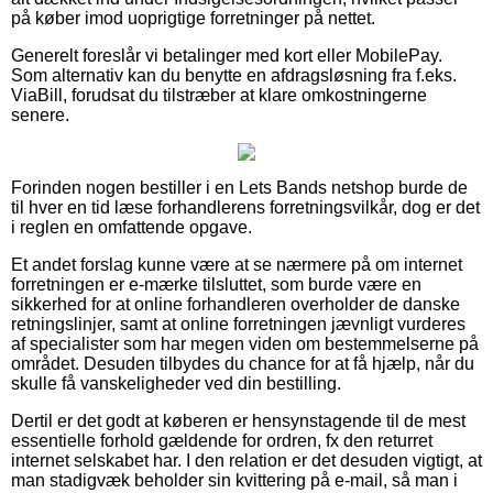
på køber imod uoprigtige forretninger på nettet.
Generelt foreslår vi betalinger med kort eller MobilePay.
Som alternativ kan du benytte en afdragsløsning fra f.eks.
ViaBill, forudsat du tilstræber at klare omkostningerne
senere.
Forinden nogen bestiller i en Lets Bands netshop burde de
til hver en tid læse forhandlerens forretningsvilkår, dog er det
i reglen en omfattende opgave.
Et andet forslag kunne være at se nærmere på om internet
forretningen er e-mærke tilsluttet, som burde være en
sikkerhed for at online forhandleren overholder de danske
retningslinjer, samt at online forretningen jævnligt vurderes
af specialister som har megen viden om bestemmelserne på
området. Desuden tilbydes du chance for at få hjælp, når du
skulle få vanskeligheder ved din bestilling.
Dertil er det godt at køberen er hensynstagende til de mest
essentielle forhold gældende for ordren, fx den returret
internet selskabet har. I den relation er det desuden vigtigt, at
man stadigvæk beholder sin kvittering på e-mail, så man i