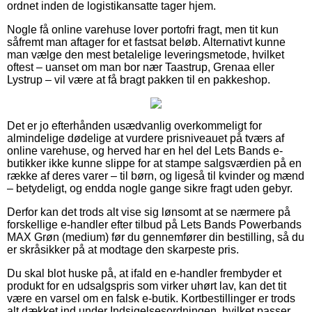
ordnet inden de logistikansatte tager hjem.
Nogle få online varehuse lover portofri fragt, men tit kun
såfremt man aftager for et fastsat beløb. Alternativt kunne
man vælge den mest betalelige leveringsmetode, hvilket
oftest – uanset om man bor nær Taastrup, Grenaa eller
Lystrup – vil være at få bragt pakken til en pakkeshop.
Det er jo efterhånden usædvanlig overkommeligt for
almindelige dødelige at vurdere prisniveauet på tværs af
online varehuse, og herved har en hel del Lets Bands e-
butikker ikke kunne slippe for at stampe salgsværdien på en
række af deres varer – til børn, og ligeså til kvinder og mænd
– betydeligt, og endda nogle gange sikre fragt uden gebyr.
Derfor kan det trods alt vise sig lønsomt at se nærmere på
forskellige e-handler efter tilbud på Lets Bands Powerbands
MAX Grøn (medium) før du gennemfører din bestilling, så du
er skråsikker på at modtage den skarpeste pris.
Du skal blot huske på, at ifald en e-handler frembyder et
produkt for en udsalgspris som virker uhørt lav, kan det tit
være en varsel om en falsk e-butik. Kortbestillinger er trods
alt dækket ind under Indsigelsesordningen, hvilket passer