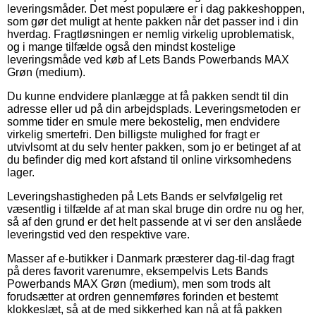
leveringsmåder. Det mest populære er i dag pakkeshoppen,
som gør det muligt at hente pakken når det passer ind i din
hverdag. Fragtløsningen er nemlig virkelig uproblematisk,
og i mange tilfælde også den mindst kostelige
leveringsmåde ved køb af Lets Bands Powerbands MAX
Grøn (medium).
Du kunne endvidere planlægge at få pakken sendt til din
adresse eller ud på din arbejdsplads. Leveringsmetoden er
somme tider en smule mere bekostelig, men endvidere
virkelig smertefri. Den billigste mulighed for fragt er
utvivlsomt at du selv henter pakken, som jo er betinget af at
du befinder dig med kort afstand til online virksomhedens
lager.
Leveringshastigheden på Lets Bands er selvfølgelig ret
væsentlig i tilfælde af at man skal bruge din ordre nu og her,
så af den grund er det helt passende at vi ser den anslåede
leveringstid ved den respektive vare.
Masser af e-butikker i Danmark præsterer dag-til-dag fragt
på deres favorit varenumre, eksempelvis Lets Bands
Powerbands MAX Grøn (medium), men som trods alt
forudsætter at ordren gennemføres forinden et bestemt
klokkeslæt, så at de med sikkerhed kan nå at få pakken