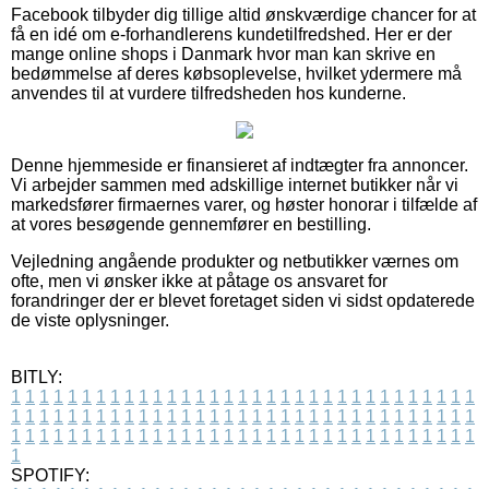
Facebook tilbyder dig tillige altid ønskværdige chancer for at
få en idé om e-forhandlerens kundetilfredshed. Her er der
mange online shops i Danmark hvor man kan skrive en
bedømmelse af deres købsoplevelse, hvilket ydermere må
anvendes til at vurdere tilfredsheden hos kunderne.
Denne hjemmeside er finansieret af indtægter fra annoncer.
Vi arbejder sammen med adskillige internet butikker når vi
markedsfører firmaernes varer, og høster honorar i tilfælde af
at vores besøgende gennemfører en bestilling.
Vejledning angående produkter og netbutikker værnes om
ofte, men vi ønsker ikke at påtage os ansvaret for
forandringer der er blevet foretaget siden vi sidst opdaterede
de viste oplysninger.
BITLY:
1
1
1
1
1
1
1
1
1
1
1
1
1
1
1
1
1
1
1
1
1
1
1
1
1
1
1
1
1
1
1
1
1
1
1
1
1
1
1
1
1
1
1
1
1
1
1
1
1
1
1
1
1
1
1
1
1
1
1
1
1
1
1
1
1
1
1
1
1
1
1
1
1
1
1
1
1
1
1
1
1
1
1
1
1
1
1
1
1
1
1
1
1
1
1
1
1
1
1
1
SPOTIFY: