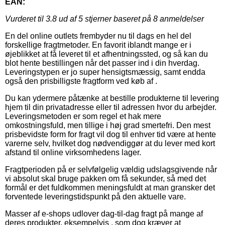
EAN:
Vurderet til
3.8
ud af 5 stjerner baseret på
8
anmeldelser
En del online outlets frembyder nu til dags en hel del
forskellige fragtmetoder. En favorit iblandt mange er i
øjeblikket at få leveret til et afhentningssted, og så kan du
blot hente bestillingen når det passer ind i din hverdag.
Leveringstypen er jo super hensigtsmæssig, samt endda
også den prisbilligste fragtform ved køb af .
Du kan ydermere påtænke at bestille produkterne til levering
hjem til din privatadresse eller til adressen hvor du arbejder.
Leveringsmetoden er som regel et hak mere
omkostningsfuld, men tillige i høj grad smertefri. Den mest
prisbevidste form for fragt vil dog til enhver tid være at hente
varerne selv, hvilket dog nødvendiggør at du lever med kort
afstand til online virksomhedens lager.
Fragtperioden på er selvfølgelig vældig udslagsgivende når
vi absolut skal bruge pakken om få sekunder, så med det
formål er det fuldkommen meningsfuldt at man gransker det
forventede leveringstidspunkt på den aktuelle vare.
Masser af e-shops udlover dag-til-dag fragt på mange af
deres produkter, eksempelvis , som dog kræver at