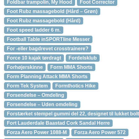
Foldbar trampolin, My Hood
Foot Corrector
Foot Rubz massagebold (Hård – Grøn)
Foot Rubz massagebold (Hård)
Foot speed ladder 6 m.
Football Table inSPORTline Messer
For -eller bagdrevet crosstrainere?
Force 10 kajak tørdragt
Fordelsklub
Forhøjerskinne
Form MMA Shorts
Form Planning Attack MMA Shorts
Form Tek System
Formthotics Hike
Forsendelse – Omdeling
Forsendelse – Uden omdeling
Forstærket stempel gummi del 22, designet til lukket bol
Fort Lauderdale Baastad Cork Sandal Herre
Forza Aero Power 1088-M
Forza Aero Power 572