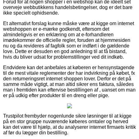
Forud for at nogen shopper i en webshop kan de ideelt set
overveje webbutikkens handelsbetingelser, dog er det bare
ikke specielt ophidsende.
Et alternativt forslag kunne måske være at kigge om internet
webshoppen er e-mærke godkendt, eftersom det
almindeligvis er en erklæring om at e-forhandleren
imødekommer de officielle regler, foruden at hjemmesiden
nu og da revideres af fagfolk som er indført i de gældende
love. Dette er desuden en god anledning til at få bistand,
hvis du bliver udsat for problemstillinger ved dit indkøb.
Endvidere kan det anbefales at køberen er hensynstagende
til de mest vitale reglementer der har indvirkning på købet, fx
den returneringsret internet shoppen lover. Derfor er det på
samme måde vigtigt, at man altid sikrer ens faktura, således
man i fremtiden kan eftervise bestillingen af , uanset om man
er på udkig efter produkter til en dreng eller pige.
Trustpilot frembyder nogenlunde sikre løsninger til at kigge
på en stor gruppe nuværende køberes omtaler og herved
kan det være til hjælp, at du analyserer internet firmaets kritik
af før du lægger din bestilling.