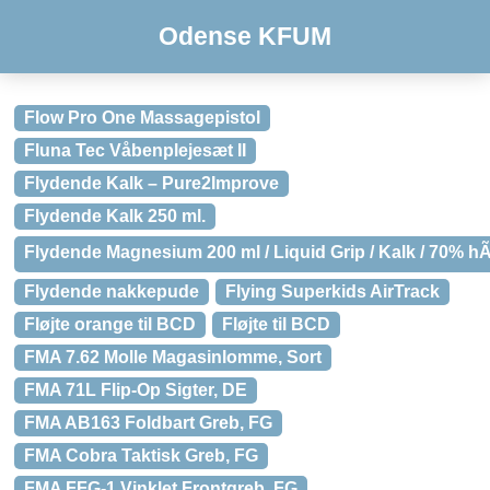
Odense KFUM
Flow Pro One Massagepistol
Fluna Tec Våbenplejesæt II
Flydende Kalk – Pure2Improve
Flydende Kalk 250 ml.
Flydende Magnesium 200 ml / Liquid Grip / Kalk / 70% hÃ
Flydende nakkepude
Flying Superkids AirTrack
Fløjte orange til BCD
Fløjte til BCD
FMA 7.62 Molle Magasinlomme, Sort
FMA 71L Flip-Op Sigter, DE
FMA AB163 Foldbart Greb, FG
FMA Cobra Taktisk Greb, FG
FMA FFG-1 Vinklet Frontgreb, FG