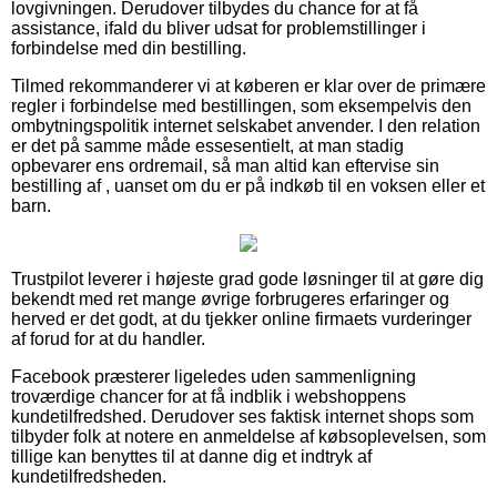
lovgivningen. Derudover tilbydes du chance for at få
assistance, ifald du bliver udsat for problemstillinger i
forbindelse med din bestilling.
Tilmed rekommanderer vi at køberen er klar over de primære
regler i forbindelse med bestillingen, som eksempelvis den
ombytningspolitik internet selskabet anvender. I den relation
er det på samme måde essesentielt, at man stadig
opbevarer ens ordremail, så man altid kan eftervise sin
bestilling af , uanset om du er på indkøb til en voksen eller et
barn.
Trustpilot leverer i højeste grad gode løsninger til at gøre dig
bekendt med ret mange øvrige forbrugeres erfaringer og
herved er det godt, at du tjekker online firmaets vurderinger
af forud for at du handler.
Facebook præsterer ligeledes uden sammenligning
troværdige chancer for at få indblik i webshoppens
kundetilfredshed. Derudover ses faktisk internet shops som
tilbyder folk at notere en anmeldelse af købsoplevelsen, som
tillige kan benyttes til at danne dig et indtryk af
kundetilfredsheden.