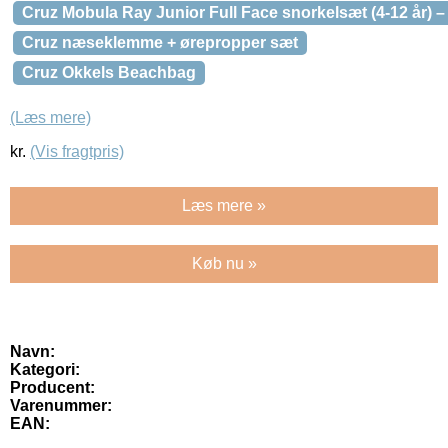
Cruz Mobula Ray Junior Full Face snorkelsæt (4-12 år) –
Cruz næseklemme + ørepropper sæt
Cruz Okkels Beachbag
(Læs mere)
kr.
(Vis fragtpris)
Læs mere »
Køb nu »
Navn:
Kategori:
Producent:
Varenummer:
EAN: