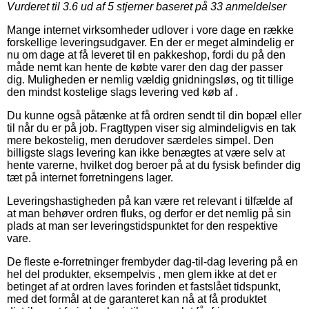
Vurderet til
3.6
ud af 5 stjerner baseret på
33
anmeldelser
Mange internet virksomheder udlover i vore dage en række
forskellige leveringsudgaver. En der er meget almindelig er
nu om dage at få leveret til en pakkeshop, fordi du på den
måde nemt kan hente de købte varer den dag der passer
dig. Muligheden er nemlig vældig gnidningsløs, og tit tillige
den mindst kostelige slags levering ved køb af .
Du kunne også påtænke at få ordren sendt til din bopæl eller
til når du er på job. Fragttypen viser sig almindeligvis en tak
mere bekostelig, men derudover særdeles simpel. Den
billigste slags levering kan ikke benægtes at være selv at
hente varerne, hvilket dog beroer på at du fysisk befinder dig
tæt på internet forretningens lager.
Leveringshastigheden på kan være ret relevant i tilfælde af
at man behøver ordren fluks, og derfor er det nemlig på sin
plads at man ser leveringstidspunktet for den respektive
vare.
De fleste e-forretninger frembyder dag-til-dag levering på en
hel del produkter, eksempelvis , men glem ikke at det er
betinget af at ordren laves forinden et fastslået tidspunkt,
med det formål at de garanteret kan nå at få produktet