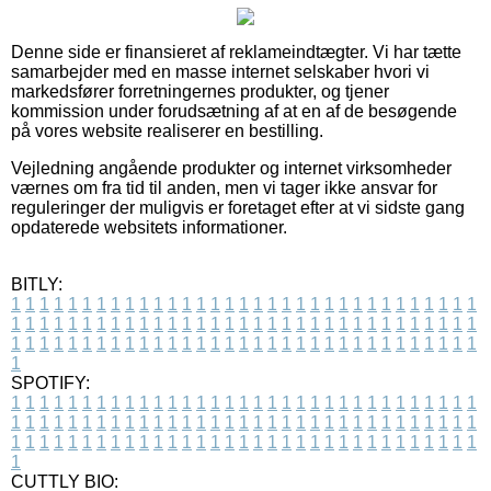
Denne side er finansieret af reklameindtægter. Vi har tætte
samarbejder med en masse internet selskaber hvori vi
markedsfører forretningernes produkter, og tjener
kommission under forudsætning af at en af de besøgende
på vores website realiserer en bestilling.
Vejledning angående produkter og internet virksomheder
værnes om fra tid til anden, men vi tager ikke ansvar for
reguleringer der muligvis er foretaget efter at vi sidste gang
opdaterede websitets informationer.
BITLY:
1
1
1
1
1
1
1
1
1
1
1
1
1
1
1
1
1
1
1
1
1
1
1
1
1
1
1
1
1
1
1
1
1
1
1
1
1
1
1
1
1
1
1
1
1
1
1
1
1
1
1
1
1
1
1
1
1
1
1
1
1
1
1
1
1
1
1
1
1
1
1
1
1
1
1
1
1
1
1
1
1
1
1
1
1
1
1
1
1
1
1
1
1
1
1
1
1
1
1
1
SPOTIFY:
1
1
1
1
1
1
1
1
1
1
1
1
1
1
1
1
1
1
1
1
1
1
1
1
1
1
1
1
1
1
1
1
1
1
1
1
1
1
1
1
1
1
1
1
1
1
1
1
1
1
1
1
1
1
1
1
1
1
1
1
1
1
1
1
1
1
1
1
1
1
1
1
1
1
1
1
1
1
1
1
1
1
1
1
1
1
1
1
1
1
1
1
1
1
1
1
1
1
1
1
CUTTLY BIO: