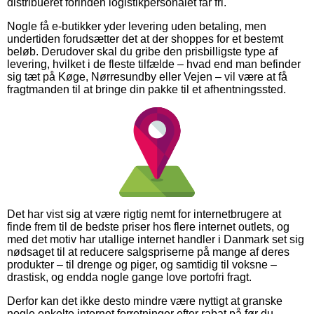
distribueret forinden logistikpersonalet får fri.
Nogle få e-butikker yder levering uden betaling, men
undertiden forudsætter det at der shoppes for et bestemt
beløb. Derudover skal du gribe den prisbilligste type af
levering, hvilket i de fleste tilfælde – hvad end man befinder
sig tæt på Køge, Nørresundby eller Vejen – vil være at få
fragtmanden til at bringe din pakke til et afhentningssted.
Det har vist sig at være rigtig nemt for internetbrugere at
finde frem til de bedste priser hos flere internet outlets, og
med det motiv har utallige internet handler i Danmark set sig
nødsaget til at reducere salgspriserne på mange af deres
produkter – til drenge og piger, og samtidig til voksne –
drastisk, og endda nogle gange love portofri fragt.
Derfor kan det ikke desto mindre være nyttigt at granske
nogle enkelte internet forretninger efter rabat på før du