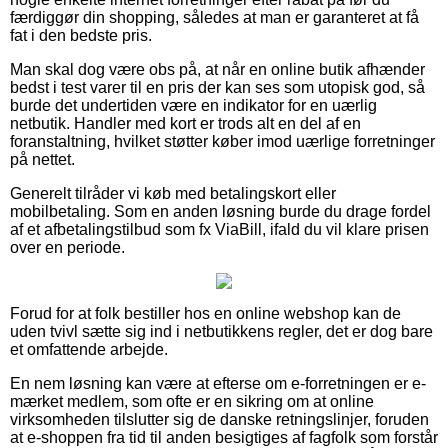
færdiggør din shopping, således at man er garanteret at få
fat i den bedste pris.
Man skal dog være obs på, at når en online butik afhænder
bedst i test varer til en pris der kan ses som utopisk god, så
burde det undertiden være en indikator for en uærlig
netbutik. Handler med kort er trods alt en del af en
foranstaltning, hvilket støtter køber imod uærlige forretninger
på nettet.
Generelt tilråder vi køb med betalingskort eller
mobilbetaling. Som en anden løsning burde du drage fordel
af et afbetalingstilbud som fx ViaBill, ifald du vil klare prisen
over en periode.
Forud for at folk bestiller hos en online webshop kan de
uden tvivl sætte sig ind i netbutikkens regler, det er dog bare
et omfattende arbejde.
En nem løsning kan være at efterse om e-forretningen er e-
mærket medlem, som ofte er en sikring om at online
virksomheden tilslutter sig de danske retningslinjer, foruden
at e-shoppen fra tid til anden besigtiges af fagfolk som forstår