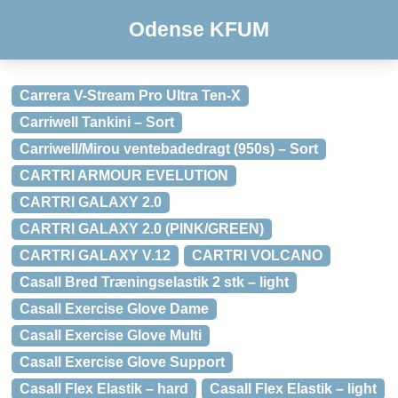
Odense KFUM
Carrera V-Stream Pro Ultra Ten-X
Carriwell Tankini – Sort
Carriwell/Mirou ventebadedragt (950s) – Sort
CARTRI ARMOUR EVELUTION
CARTRI GALAXY 2.0
CARTRI GALAXY 2.0 (PINK/GREEN)
CARTRI GALAXY V.12
CARTRI VOLCANO
Casall Bred Træningselastik 2 stk – light
Casall Exercise Glove Dame
Casall Exercise Glove Multi
Casall Exercise Glove Support
Casall Flex Elastik – hard
Casall Flex Elastik – light