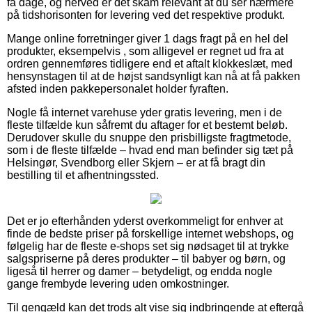
få dage, og herved er det skam relevant at du ser nærmere
på tidshorisonten for levering ved det respektive produkt.
Mange online forretninger giver 1 dags fragt på en hel del
produkter, eksempelvis , som alligevel er regnet ud fra at
ordren gennemføres tidligere end et aftalt klokkeslæt, med
hensynstagen til at de højst sandsynligt kan nå at få pakken
afsted inden pakkepersonalet holder fyraften.
Nogle få internet varehuse yder gratis levering, men i de
fleste tilfælde kun såfremt du aftager for et bestemt beløb.
Derudover skulle du snuppe den prisbilligste fragtmetode,
som i de fleste tilfælde – hvad end man befinder sig tæt på
Helsingør, Svendborg eller Skjern – er at få bragt din
bestilling til et afhentningssted.
Det er jo efterhånden yderst overkommeligt for enhver at
finde de bedste priser på forskellige internet webshops, og
følgelig har de fleste e-shops set sig nødsaget til at trykke
salgspriserne på deres produkter – til babyer og børn, og
ligeså til herrer og damer – betydeligt, og endda nogle
gange frembyde levering uden omkostninger.
Til gengæld kan det trods alt vise sig indbringende at eftergå