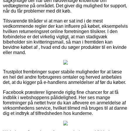
sagkyndige der har den nødvendige knowhow om
vedtægterne på området. Det giver dig mulighed for support,
når du får problemer med dit køb.
Tilsvarende tilråder vi at man er sat ind i de mest
vedkommende regler der kan influere på købet, eksempelvis
hvilken returneringsret online forretningen tilsikrer. I den
forbindelse er det virkelig vigtigt, at man stadigvæk
bibeholder sin kvitteringsmail, så man i fremtiden kan
bevidne købet af , hvad end du søger produkter til en kvinde
eller mand.
Trustpilot frembringer super stabile muligheder for at læse
en hel del andre forbrugeres omtaler og herved anbefales
det, at du kigger på e-handlens anmeldelser af før du køber.
Facebook præsterer lignende rigtig fine chancer for at få
indblik i webshoppens pålidelighed. Her ses mange
forretninger på nettet hvor du kan aflevere en anmeldelse af
virksomhedens service, hvilket tilmed må bruges til at danne
dig et indtryk af tilfredsheden hos kunderne.