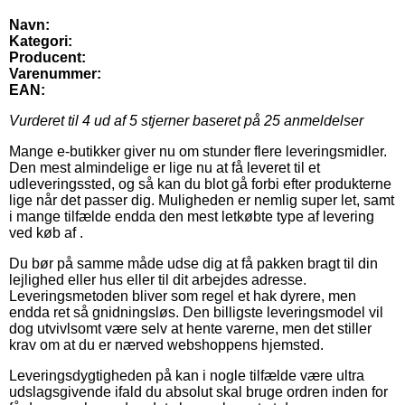
Navn:
Kategori:
Producent:
Varenummer:
EAN:
Vurderet til
4
ud af 5 stjerner baseret på
25
anmeldelser
Mange e-butikker giver nu om stunder flere leveringsmidler.
Den mest almindelige er lige nu at få leveret til et
udleveringssted, og så kan du blot gå forbi efter produkterne
lige når det passer dig. Muligheden er nemlig super let, samt
i mange tilfælde endda den mest letkøbte type af levering
ved køb af .
Du bør på samme måde udse dig at få pakken bragt til din
lejlighed eller hus eller til dit arbejdes adresse.
Leveringsmetoden bliver som regel et hak dyrere, men
endda ret så gnidningsløs. Den billigste leveringsmodel vil
dog utvivlsomt være selv at hente varerne, men det stiller
krav om at du er nærved webshoppens hjemsted.
Leveringsdygtigheden på kan i nogle tilfælde være ultra
udslagsgivende ifald du absolut skal bruge ordren inden for