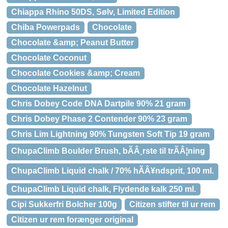
Chiappa Rhino 50DS, Sølv, Limited Edition
Chiba Powerpads
Chocolate
Chocolate &amp; Peanut Butter
Chocolate Coconut
Chocolate Cookies &amp; Cream
Chocolate Hazelnut
Chris Dobey Code DNA Dartpile 90% 21 gram
Chris Dobey Phase 2 Contender 90% 23 gram
Chris Lim Lightning 90% Tungsten Soft Tip 19 gram
ChupaClimb Boulder Brush, bÃÂ¸rste til trÃÂ¦ning
ChupaClimb Liquid chalk / 70% hÃÂ¥ndsprit, 100 ml.
ChupaClimb Liquid chalk, Flydende kalk 250 ml.
Cipi Sukkerfri Bolcher 100g
Citizen stifter til ur rem
Citizen ur rem forænger original