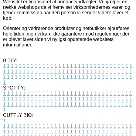
Websitet er finansieret af annonceindtægter. Vi hjælper en
række webshops da vi fremviser virksomhedernes varer, og
tjener kommission når den person vi sender videre laver et
køb.
Orientering vedrørende produkter og netbutikker ajourføres
hele tiden, men vi kan ikke garantere imod reguleringer der
er blevet lavet siden vi nyligst opdaterede websitets
informationer.
BITLY:
1
1
1
1
1
1
1
1
1
1
1
1
1
1
1
1
1
1
1
1
1
1
1
1
1
1
1
1
1
1
1
1
1
1
1
1
1
1
1
1
1
1
1
1
1
1
1
1
1
1
1
1
1
1
1
1
1
1
1
1
1
1
1
1
1
1
1
1
1
1
1
1
1
1
1
1
1
1
1
1
1
1
1
1
1
1
1
1
1
1
1
1
1
1
1
1
1
1
1
1
SPOTIFY:
1
1
1
1
1
1
1
1
1
1
1
1
1
1
1
1
1
1
1
1
1
1
1
1
1
1
1
1
1
1
1
1
1
1
1
1
1
1
1
1
1
1
1
1
1
1
1
1
1
1
1
1
1
1
1
1
1
1
1
1
1
1
1
1
1
1
1
1
1
1
1
1
1
1
1
1
1
1
1
1
1
1
1
1
1
1
1
1
1
1
1
1
1
1
1
1
1
1
1
1
CUTTLY BIO:
1
1
1
1
1
1
1
1
1
1
1
1
1
1
1
1
1
1
1
1
1
1
1
1
1
1
1
1
1
1
1
1
1
1
1
1
1
1
1
1
1
1
1
1
1
1
1
1
1
1
1
1
1
1
1
1
1
1
1
1
1
1
1
1
1
1
1