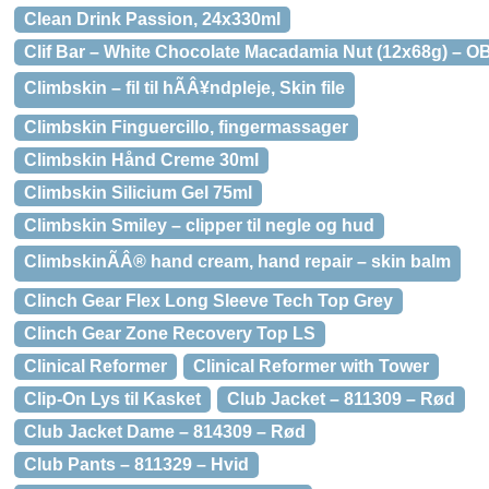
Clean Drink Passion, 24x330ml
Clif Bar – White Chocolate Macadamia Nut (12x68g) – 
Climbskin – fil til hÃÂ¥ndpleje, Skin file
Climbskin Finguercillo, fingermassager
Climbskin Hånd Creme 30ml
Climbskin Silicium Gel 75ml
Climbskin Smiley – clipper til negle og hud
ClimbskinÃÂ® hand cream, hand repair – skin balm
Clinch Gear Flex Long Sleeve Tech Top Grey
Clinch Gear Zone Recovery Top LS
Clinical Reformer
Clinical Reformer with Tower
Clip-On Lys til Kasket
Club Jacket – 811309 – Rød
Club Jacket Dame – 814309 – Rød
Club Pants – 811329 – Hvid