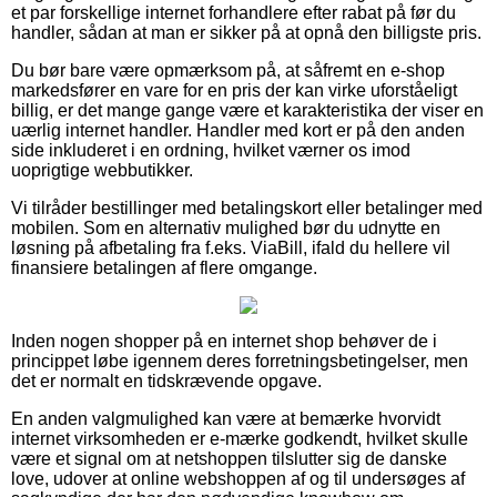
et par forskellige internet forhandlere efter rabat på før du
handler, sådan at man er sikker på at opnå den billigste pris.
Du bør bare være opmærksom på, at såfremt en e-shop
markedsfører en vare for en pris der kan virke uforståeligt
billig, er det mange gange være et karakteristika der viser en
uærlig internet handler. Handler med kort er på den anden
side inkluderet i en ordning, hvilket værner os imod
uoprigtige webbutikker.
Vi tilråder bestillinger med betalingskort eller betalinger med
mobilen. Som en alternativ mulighed bør du udnytte en
løsning på afbetaling fra f.eks. ViaBill, ifald du hellere vil
finansiere betalingen af flere omgange.
Inden nogen shopper på en internet shop behøver de i
princippet løbe igennem deres forretningsbetingelser, men
det er normalt en tidskrævende opgave.
En anden valgmulighed kan være at bemærke hvorvidt
internet virksomheden er e-mærke godkendt, hvilket skulle
være et signal om at netshoppen tilslutter sig de danske
love, udover at online webshoppen af og til undersøges af