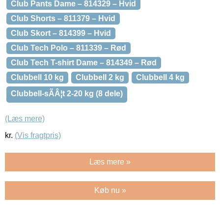
Club Pants Dame – 814329 – Hvid
Club Shorts – 811379 – Hvid
Club Skort – 814399 – Hvid
Club Tech Polo – 811339 – Rød
Club Tech T-shirt Dame – 814349 – Rød
Clubbell 10 kg
Clubbell 2 kg
Clubbell 4 kg
Clubbell-sÃÂ¦t 2-20 kg (8 dele)
(Læs mere)
kr.
(Vis fragtpris)
Læs mere »
Køb nu »