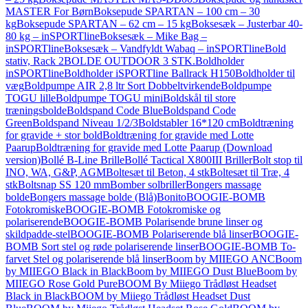
MASTER For Børn
Boksepude SPARTAN – 100 cm – 30
kg
Boksepude SPARTAN – 62 cm – 15 kg
Boksesæk – Justerbar 40-
80 kg – inSPORTline
Boksesæk – Mike Bag –
inSPORTline
Boksesæk – Vandfyldt Wabaq – inSPORTline
Bold
stativ, Rack 2
BOLDE OUTDOOR 3 STK.
Boldholder
inSPORTline
Boldholder iSPORTline Ballrack H150
Boldholder til
væg
Boldpumpe AIR 2,8 ltr Sort Dobbeltvirkende
Boldpumpe
TOGU lille
Boldpumpe TOGU mini
Boldskål til store
træningsbolde
Boldspand Code Blue
Boldspand Code
Green
Boldspand Niveau 1/2/3
Boldstabler 16*120 cm
Boldtræning
for gravide + stor bold
Boldtræning for gravide med Lotte
Paarup
Boldtræning for gravide med Lotte Paarup (Download
version)
Bollé B-Line Brille
Bollé Tactical X800III Briller
Bolt stop til
INO, WA, G&P, AGM
Boltesæt til Beton, 4 stk
Boltesæt til Træ, 4
stk
Boltsnap SS 120 mm
Bomber solbriller
Bongers massage
bolde
Bongers massage bolde (Blå)
Bonito
BOOGIE-BOMB
Fotokromiske
BOOGIE-BOMB Fotokromiske og
polariserende
BOOGIE-BOMB Polarisende brune linser og
skildpadde-stel
BOOGIE-BOMB Polariserende blå linser
BOOGIE-
BOMB Sort stel og røde polariserende linser
BOOGIE-BOMB To-
farvet Stel og polariserende blå linser
Boom by MIIEGO ANC
Boom
by MIIEGO Black in Black
Boom by MIIEGO Dust Blue
Boom by
MIIEGO Rose Gold Pure
BOOM By Miiego Trådløst Headset
Black in Black
BOOM by Miiego Trådløst Headset Dust