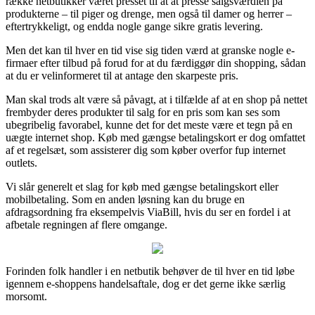
række netbutikker været presset til at at presse salgsværdien på
produkterne – til piger og drenge, men også til damer og herrer –
eftertrykkeligt, og endda nogle gange sikre gratis levering.
Men det kan til hver en tid vise sig tiden værd at granske nogle e-
firmaer efter tilbud på forud for at du færdiggør din shopping, sådan
at du er velinformeret til at antage den skarpeste pris.
Man skal trods alt være så påvagt, at i tilfælde af at en shop på nettet
frembyder deres produkter til salg for en pris som kan ses som
ubegribelig favorabel, kunne det for det meste være et tegn på en
uægte internet shop. Køb med gængse betalingskort er dog omfattet
af et regelsæt, som assisterer dig som køber overfor fup internet
outlets.
Vi slår generelt et slag for køb med gængse betalingskort eller
mobilbetaling. Som en anden løsning kan du bruge en
afdragsordning fra eksempelvis ViaBill, hvis du ser en fordel i at
afbetale regningen af flere omgange.
Forinden folk handler i en netbutik behøver de til hver en tid løbe
igennem e-shoppens handelsaftale, dog er det gerne ikke særlig
morsomt.