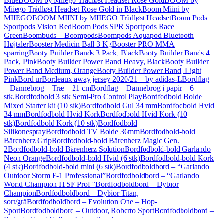
Blue
BOOM by Miiego Trådløst Headset Rose Gold
BOOM by
Miiego Trådløst Headset Rose Gold in Black
Boom Miini by
MIIEGO
BOOM MIINI by MIIEGO Trådløst Headset
Boom Pods
Sportpods Vision Red
Boom Pods SPR Sportpods Race
Green
Boombuds – Boompods
Boompods Aquapod Bluetooth
Højtaler
Booster Medicin Ball 3 Kg
Booster PRO MMA
sparring
Booty Builder Bands 3 Pack, Black
Booty Builder Bands 4
Pack, Pink
Booty Builder Power Band Heavy, Black
Booty Builder
Power Band Medium, Orange
Booty Builder Power Band, Light
Pink
Bord ur
Bordeaux away jersey 2020/21 – by adidas-L
Bordflag
– Dannebrog – Træ – 21 cm
Bordflag – Dannebrog i papir – 6
stk.
Bordfodbold 3 stk Semi-Pro Control Play
Bordfodbold Bolde
Mixed Starter kit (10 stk)
Bordfodbold Gul 34 mm
Bordfodbold Hvid
34 mm
Bordfodbold Hvid Kork
Bordfodbold Hvid Kork (10
stk)
Bordfodbold Kork (10 stk)
Bordfodbold
Silikonespray
Bordfodbold TV Bolde 36mm
Bordfodbold-bold
Bärenherz Grip
Bordfodbold-bold Bärenherz Magic Gen.
2
Bordfodbold-bold Bärenherz Solution
Bordfodbold-bold Garlando
Neon Orange
Bordfodbold-bold Hvid (6 stk)
Bordfodbold-bold Kork
(4 stk)
Bordfodbold-bold mini (6 stk)
Bordfodboldbord – “Garlando
Outdoor Storm F-1 Professional”
Bordfodboldbord – “Garlando
World Champion ITSF Prof.”
Bordfodboldbord – Dybior
Champion
Bordfodboldbord – Dybior Titan,
sort/grå
Bordfodboldbord – Evolution One – Hop-
Sport
Bordfodboldbord – Outdoor, Roberto Sport
Bordfodboldbord –