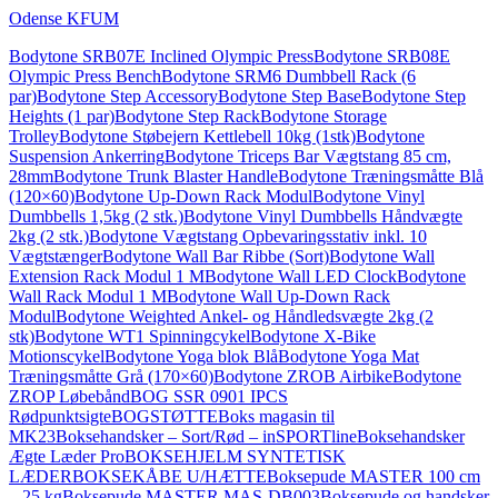
Odense KFUM
Bodytone SRB07E Inclined Olympic Press
Bodytone SRB08E
Olympic Press Bench
Bodytone SRM6 Dumbbell Rack (6
par)
Bodytone Step Accessory
Bodytone Step Base
Bodytone Step
Heights (1 par)
Bodytone Step Rack
Bodytone Storage
Trolley
Bodytone Støbejern Kettlebell 10kg (1stk)
Bodytone
Suspension Ankerring
Bodytone Triceps Bar Vægtstang 85 cm,
28mm
Bodytone Trunk Blaster Handle
Bodytone Træningsmåtte Blå
(120×60)
Bodytone Up-Down Rack Modul
Bodytone Vinyl
Dumbbells 1,5kg (2 stk.)
Bodytone Vinyl Dumbbells Håndvægte
2kg (2 stk.)
Bodytone Vægtstang Opbevaringsstativ inkl. 10
Vægtstænger
Bodytone Wall Bar Ribbe (Sort)
Bodytone Wall
Extension Rack Modul 1 M
Bodytone Wall LED Clock
Bodytone
Wall Rack Modul 1 M
Bodytone Wall Up-Down Rack
Modul
Bodytone Weighted Ankel- og Håndledsvægte 2kg (2
stk)
Bodytone WT1 Spinningcykel
Bodytone X-Bike
Motionscykel
Bodytone Yoga blok Blå
Bodytone Yoga Mat
Træningsmåtte Grå (170×60)
Bodytone ZROB Airbike
Bodytone
ZROP Løbebånd
BOG SSR 0901 IPCS
Rødpunktsigte
BOGSTØTTE
Boks magasin til
MK23
Boksehandsker – Sort/Rød – inSPORTline
Boksehandsker
Ægte Læder Pro
BOKSEHJELM SYNTETISK
LÆDER
BOKSEKÅBE U/HÆTTE
Boksepude MASTER 100 cm
– 25 kg
Boksepude MASTER MAS-DB003
Boksepude og handsker