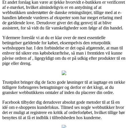
Et andet forslag kan være at tjekke hvorvidt e-butikken er verificeret
af e-mærket, hvilket almindeligvis er en antydning af at
webbutikken understøtter de danske retningslinjer, tillige med at e-
handlen løbende vurderes af eksperter som har meget erfaring med
de gældende love. Derudover giver det dig genvej til at blive
assisteret, for så vidt du får vanskeligheder som følge af din handel.
Ydermere foreslår vi at du er klar over de mest essentielle
betingelser gældende for købet, eksempelvis den returpolitik
webshoppen har. I den forbindelse er det også afgørende, at man til
enhver tid sikrer ens købsbekræftelse, så man i fremtiden vil kunne
påvise ordren af , ligegyldigt om du er på udkig efter produkter til en
pige eller dreng.
Trustpilot bringer dig de facto gode løsninger til at iagttage en række
tidligere forbrugeres betragtninger og derfor er det klogt, at du
gransker webbutikkens omtaler af inden du placerer din ordre.
Facebook tilbyder dig derudover absolut gode metoder til at få en
idé om e-shoppens kundefokus. Tilmed ses nogle webbutikker hvor
det er muligt at registrere en kritik af ordreforløbet, hvilket tillige bør
benyttes til at få et indblik i tilfredsheden hos kunderne.