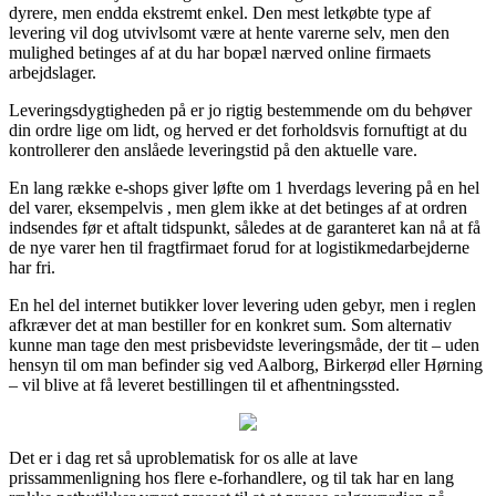
dyrere, men endda ekstremt enkel. Den mest letkøbte type af
levering vil dog utvivlsomt være at hente varerne selv, men den
mulighed betinges af at du har bopæl nærved online firmaets
arbejdslager.
Leveringsdygtigheden på er jo rigtig bestemmende om du behøver
din ordre lige om lidt, og herved er det forholdsvis fornuftigt at du
kontrollerer den anslåede leveringstid på den aktuelle vare.
En lang række e-shops giver løfte om 1 hverdags levering på en hel
del varer, eksempelvis , men glem ikke at det betinges af at ordren
indsendes før et aftalt tidspunkt, således at de garanteret kan nå at få
de nye varer hen til fragtfirmaet forud for at logistikmedarbejderne
har fri.
En hel del internet butikker lover levering uden gebyr, men i reglen
afkræver det at man bestiller for en konkret sum. Som alternativ
kunne man tage den mest prisbevidste leveringsmåde, der tit – uden
hensyn til om man befinder sig ved Aalborg, Birkerød eller Hørning
– vil blive at få leveret bestillingen til et afhentningssted.
Det er i dag ret så uproblematisk for os alle at lave
prissammenligning hos flere e-forhandlere, og til tak har en lang