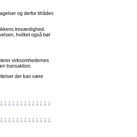
agelser og derfor tilrådes
ikkens troværdighed.
velsen, hvilket også bør
enterer virksomhedernes
en transaktion.
ettelser der kan være
1
1
1
1
1
1
1
1
1
1
1
1
1
1
1
1
1
1
1
1
1
1
1
1
1
1