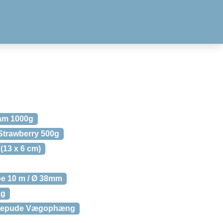
am 1000g
Strawberry 500g
(13 x 6 cm)
pe 10 m / Ø 38mm
ag
ksepude Vægophæng