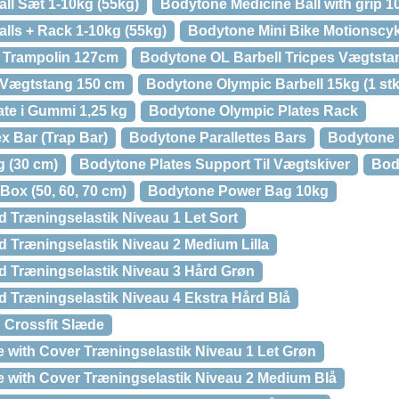
ll Sæt 1-10kg (55kg)
Bodytone Medicine Ball with grip 1
lls + Rack 1-10kg (55kg)
Bodytone Mini Bike Motionscyk
 Trampolin 127cm
Bodytone OL Barbell Tricpes Vægtsta
 Vægtstang 150 cm
Bodytone Olympic Barbell 15kg (1 stk
te i Gummi 1,25 kg
Bodytone Olympic Plates Rack
 Bar (Trap Bar)
Bodytone Parallettes Bars
Bodytone 
g (30 cm)
Bodytone Plates Support Til Vægtskiver
Bod
ox (50, 60, 70 cm)
Bodytone Power Bag 10kg
Træningselastik Niveau 1 Let Sort
Træningselastik Niveau 2 Medium Lilla
 Træningselastik Niveau 3 Hård Grøn
Træningselastik Niveau 4 Ekstra Hård Blå
 Crossfit Slæde
with Cover Træningselastik Niveau 1 Let Grøn
 with Cover Træningselastik Niveau 2 Medium Blå