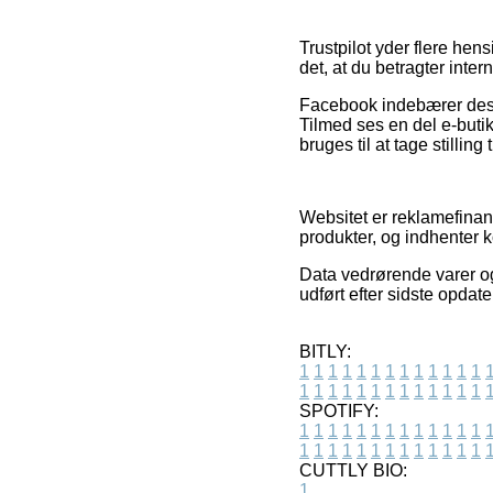
Trustpilot yder flere hen
det, at du betragter inter
Facebook indebærer desu
Tilmed ses en del e-buti
bruges til at tage stilling
Websitet er reklamefinan
produkter, og indhenter 
Data vedrørende varer og 
udført efter sidste opdate
BITLY:
1
1
1
1
1
1
1
1
1
1
1
1
1
1
1
1
1
1
1
1
1
1
1
1
1
1
SPOTIFY:
1
1
1
1
1
1
1
1
1
1
1
1
1
1
1
1
1
1
1
1
1
1
1
1
1
1
CUTTLY BIO:
1