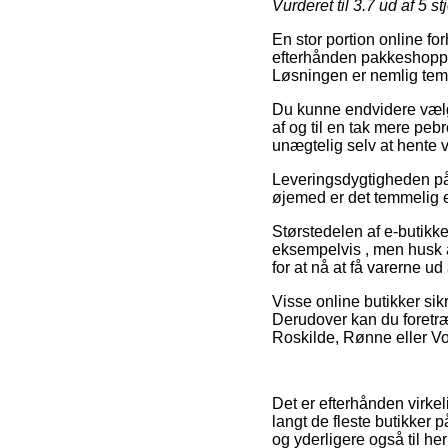
Vurderet til
3.7
ud af 5 st
En stor portion online fo
efterhånden pakkeshoppen
Løsningen er nemlig temm
Du kunne endvidere vælge 
af og til en tak mere pe
unægtelig selv at hente 
Leveringsdygtigheden på e
øjemed er det temmelig es
Størstedelen af e-butik
eksempelvis , men husk a
for at nå at få varerne u
Visse online butikker sikr
Derudover kan du foretræ
Roskilde, Rønne eller Voj
Det er efterhånden virkel
langt de fleste butikker p
og yderligere også til h