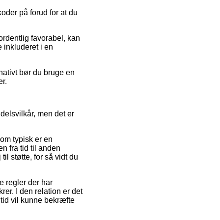
oder på forud for at du
ordentlig favorabel, kan
 inkluderet i en
nativt bør du bruge en
er.
delsvilkår, men det er
som typisk er en
n fra tid til anden
 støtte, for så vidt du
 regler der har
er. I den relation er det
tid vil kunne bekræfte