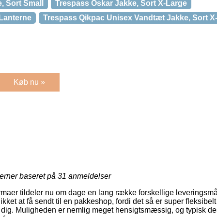
, Sort Small
Trespass Oskar Jakke, Sort X-Large
Lanterne
Trespass Qikpac Unisex Vandtæt Jakke, Sort X
Køb nu »
jerner baseret på
31
anmeldelser
firmaer tildeler nu om dage en lang række forskellige leveringsm
kket at få sendt til en pakkeshop, fordi det så er super fleksibel
r dig. Muligheden er nemlig meget hensigtsmæssig, og typisk d