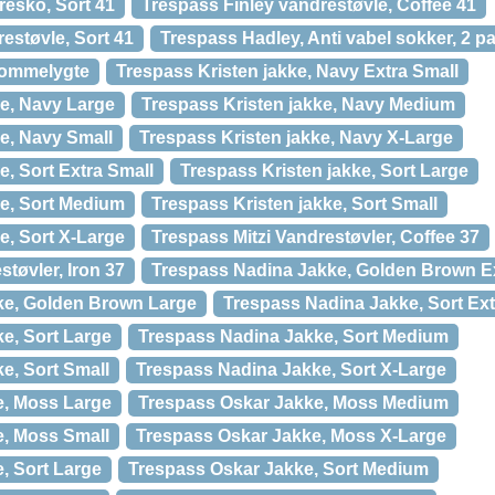
resko, Sort 41
Trespass Finley vandrestøvle, Coffee 41
estøvle, Sort 41
Trespass Hadley, Anti vabel sokker, 2 pa
Lommelygte
Trespass Kristen jakke, Navy Extra Small
ke, Navy Large
Trespass Kristen jakke, Navy Medium
ke, Navy Small
Trespass Kristen jakke, Navy X-Large
e, Sort Extra Small
Trespass Kristen jakke, Sort Large
ke, Sort Medium
Trespass Kristen jakke, Sort Small
e, Sort X-Large
Trespass Mitzi Vandrestøvler, Coffee 37
støvler, Iron 37
Trespass Nadina Jakke, Golden Brown Ex
ke, Golden Brown Large
Trespass Nadina Jakke, Sort Ext
e, Sort Large
Trespass Nadina Jakke, Sort Medium
e, Sort Small
Trespass Nadina Jakke, Sort X-Large
e, Moss Large
Trespass Oskar Jakke, Moss Medium
e, Moss Small
Trespass Oskar Jakke, Moss X-Large
, Sort Large
Trespass Oskar Jakke, Sort Medium