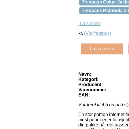
Trespass Oskar Jakke
Trespass Parabola X 
(Læs mere)
kr.
(Vis fragtpris)
Læs mere »
Navn:
Kategori:
Producent:
Varenummer:
EAN:
Vurderet til
4.5
ud af 5 st
En stor portion internet 
mest populær er for øjebli
din pakke når det passe