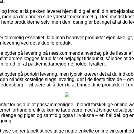
f .
r og imod at få pakken leveret hjem til dig eller til din arbejdspla
t, men på den anden side yderst fremkommelig. Den mindst koste
hente produkterne selv, men den løsning er betinget af at du leve
r temmelig essentiel ifald man behøver produktet øjeblikkeligt, o
or levering ved det aktuelle produkt.
se byder på levering på næstkommende hverdag på de fleste af 
af at ordren lægges forud for et nøjagtigt tidspunkt, således at de
en forud for at pakkemedarbejderne holder fyraften.
ttet byder på portofri levering, men typisk kræver det at du indkøb
den mindst kostelige slags levering, der i de fleste tilfælde – om
redensborg – vil være at få dem til at bringe dine produkter til 
mfrit for os alle at prissammenligne i blandt forskellige online
ternet forhandlere ikke kunne lade være med at tvinge udsalgspr
til drenge og piger, og samtidig også til voksne – en hel del, og
gning.
id vise sig rentabelt at besigtige nogle enkelte online virksomhed