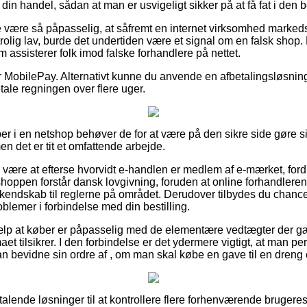
in handel, sådan at man er usvigeligt sikker på at få fat i den b
 være så påpasselig, at såfremt en internet virksomhed markedsf
trolig lav, burde det undertiden være et signal om en falsk shop. 
m assisterer folk imod falske forhandlere på nettet.
r MobilePay. Alternativt kunne du anvende en afbetalingsløsning f
etale regningen over flere uger.
er i en netshop behøver de for at være på den sikre side gøre 
en det er tit et omfattende arbejde.
e være at efterse hvorvidt e-handlen er medlem af e-mærket, for
 shoppen forstår dansk lovgivning, foruden at online forhandleren 
e kendskab til reglerne på området. Derudover tilbydes du chanc
roblemer i forbindelse med din bestilling.
hjælp at køber er påpasselig med de elementære vedtægter der gæ
aet tilsikrer. I den forbindelse er det ydermere vigtigt, at man p
kan bevidne sin ordre af , om man skal købe en gave til en dreng e
tiltalende løsninger til at kontrollere flere forhenværende brugere