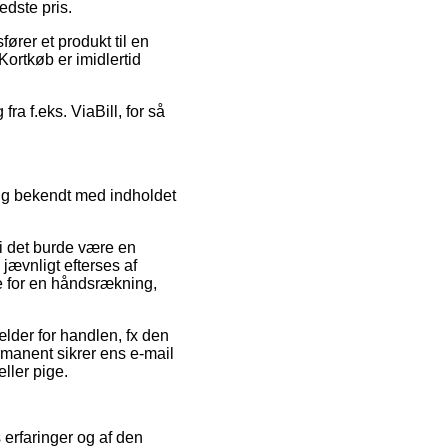
edste pris.
ører et produkt til en
Kortkøb er imidlertid
ra f.eks. ViaBill, for så
sig bekendt med indholdet
di det burde være en
jævnligt efterses af
e for en håndsrækning,
lder for handlen, fx den
ermanent sikrer ens e-mail
ller pige.
s erfaringer og af den