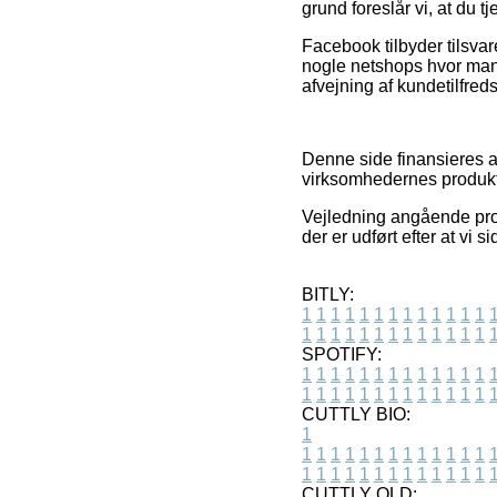
grund foreslår vi, at du 
Facebook tilbyder tilsvare
nogle netshops hvor man
afvejning af kundetilfre
Denne side finansieres af
virksomhedernes produkter
Vejledning angående prod
der er udført efter at vi
BITLY:
1
1
1
1
1
1
1
1
1
1
1
1
1
1
1
1
1
1
1
1
1
1
1
1
1
1
SPOTIFY:
1
1
1
1
1
1
1
1
1
1
1
1
1
1
1
1
1
1
1
1
1
1
1
1
1
1
CUTTLY BIO:
1
1
1
1
1
1
1
1
1
1
1
1
1
1
1
1
1
1
1
1
1
1
1
1
1
1
1
CUTTLY OLD: