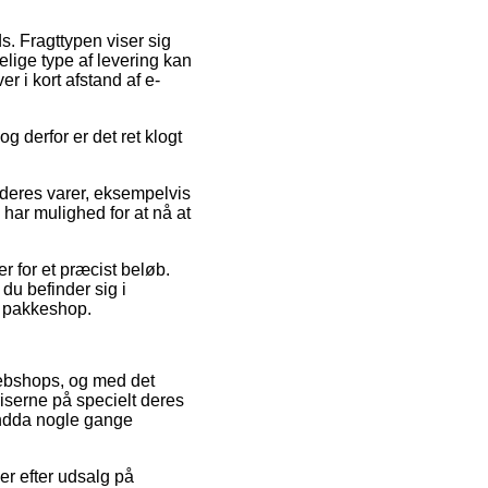
ds. Fragttypen viser sig
lige type af levering kan
r i kort afstand af e-
g derfor er det ret klogt
deres varer, eksempelvis
 har mulighed for at nå at
er for et præcist beløb.
 du befinder sig i
en pakkeshop.
 webshops, og med det
iserne på specielt deres
 endda nogle gange
er efter udsalg på