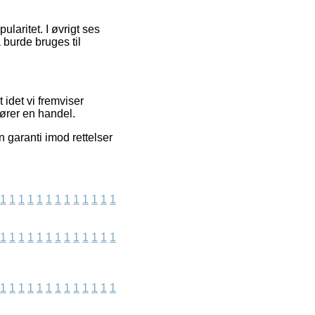
ularitet. I øvrigt ses
burde bruges til
idet vi fremviser
fører en handel.
 garanti imod rettelser
1
1
1
1
1
1
1
1
1
1
1
1
1
1
1
1
1
1
1
1
1
1
1
1
1
1
1
1
1
1
1
1
1
1
1
1
1
1
1