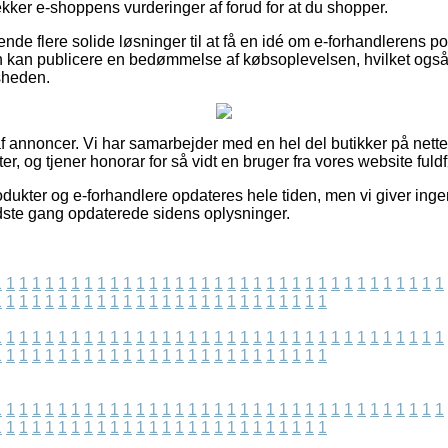
tjekker e-shoppens vurderinger af forud for at du shopper.
nde flere solide løsninger til at få en idé om e-forhandlerens pop
 kan publicere en bedømmelse af købsoplevelsen, hvilket også 
dsheden.
 annoncer. Vi har samarbejder med en hel del butikker på nettet 
, og tjener honorar for så vidt en bruger fra vores website fuld
ukter og e-forhandlere opdateres hele tiden, men vi giver ingen
 sidste gang opdaterede sidens oplysninger.
1
1
1
1
1
1
1
1
1
1
1
1
1
1
1
1
1
1
1
1
1
1
1
1
1
1
1
1
1
1
1
1
1
1
1
1
1
1
1
1
1
1
1
1
1
1
1
1
1
1
1
1
1
1
1
1
1
1
1
1
1
1
1
1
1
1
1
1
1
1
1
1
1
1
1
1
1
1
1
1
1
1
1
1
1
1
1
1
1
1
1
1
1
1
1
1
1
1
1
1
1
1
1
1
1
1
1
1
1
1
1
1
1
1
1
1
1
1
1
1
1
1
1
1
1
1
1
1
1
1
1
1
1
1
1
1
1
1
1
1
1
1
1
1
1
1
1
1
1
1
1
1
1
1
1
1
1
1
1
1
1
1
1
1
1
1
1
1
1
1
1
1
1
1
1
1
1
1
1
1
1
1
1