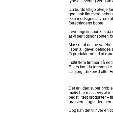
type af levering ved køb a
Du burde tillige afveje fo
godt nok lidt mere pebre
ikke modsiges at være at 
forretningens bopæl.
Leveringstidspunktet på e
at vi ser tidshorisonten f
Masser af online varehu
, som alligevel betinges 
få produkterne ud af dør
Indtil flere firmaer på ne
Ellers kan du foretrække 
Esbjerg, Birkerød eller F
Det er i dag super proble
motiv har massevis af in
bedst i test produkter – 
præstere fragt uden bere
Dog kan det til hver en t