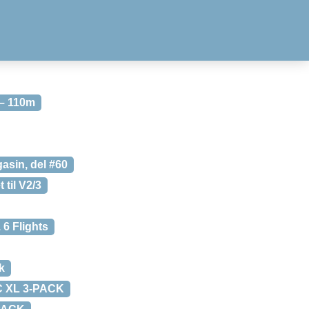
 – 110m
gasin, del #60
 til V2/3
 6 Flights
k
 XL 3-PACK