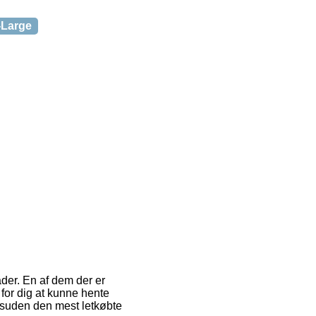
-Large
åder. En af dem der er
t for dig at kunne hente
esuden den mest letkøbte