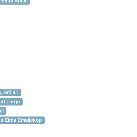
 Extra Small
, Grå 41
ort Large
ll
ss Elma Emaljekop