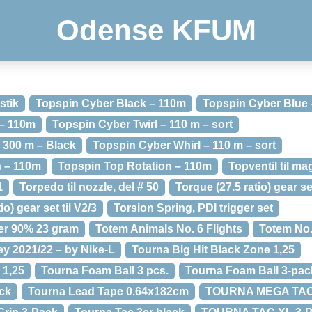
Odense KFUM
stik
Topspin Cyber Black – 110m
Topspin Cyber Blue
 – 110m
Topspin Cyber Twirl – 110 m – sort
 300 m – Black
Topspin Cyber Whirl – 110 m – sort
n – 110m
Topspin Top Rotation – 110m
Topventil til ma
1
Torpedo til nozzle, del # 50
Torque (27.5 ratio) gear set
o) gear set til V2/3
Torsion Spring, PDI trigger set
er 90% 23 gram
Totem Animals No. 6 Flights
Totem No.
y 2021/22 – by Nike-L
Tourna Big Hit Black Zone 1,25
 1,25
Tourna Foam Ball 3 pcs.
Tourna Foam Ball 3-pac
ck
Tourna Lead Tape 0.64x182cm
TOURNA MEGA TAC