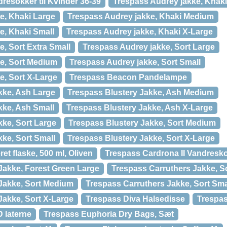
resokker til Kvinder 36-39
Trespass Audrey jakke, Khaki
e, Khaki Large
Trespass Audrey jakke, Khaki Medium
e, Khaki Small
Trespass Audrey jakke, Khaki X-Large
, Sort Extra Small
Trespass Audrey jakke, Sort Large
e, Sort Medium
Trespass Audrey jakke, Sort Small
e, Sort X-Large
Trespass Beacon Pandelampe
kke, Ash Large
Trespass Blustery Jakke, Ash Medium
kke, Ash Small
Trespass Blustery Jakke, Ash X-Large
kke, Sort Large
Trespass Blustery Jakke, Sort Medium
ke, Sort Small
Trespass Blustery Jakke, Sort X-Large
et flaske, 500 ml, Oliven
Trespass Cardrona II Vandresko
Jakke, Forest Green Large
Trespass Carruthers Jakke, S
Jakke, Sort Medium
Trespass Carruthers Jakke, Sort Sma
Jakke, Sort X-Large
Trespass Diva Halsedisse
Trespa
 laterne
Trespass Euphoria Dry Bags, Sæt