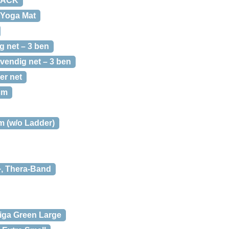
PACK
Yoga Mat
g net – 3 ben
vendig net – 3 ben
er net
cm
m (w/o Ladder)
+, Thera-Band
aiga Green Large