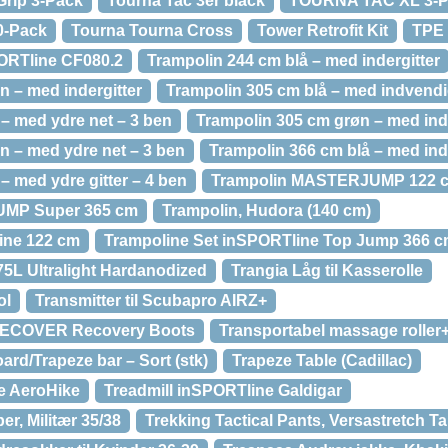
Grip 3-Pack
Tourna Tac 3er black
TOURNA TAC XL 3-
0-Pack
Tourna Tourna Cross
Tower Retrofit Kit
TPE 
ORTline CF080.2
Trampolin 244 cm blå – med indergitter
n – med indergitter
Trampolin 305 cm blå – med indvendi
 – med ydre net – 3 ben
Trampolin 305 cm grøn – med ind
n – med ydre net – 3 ben
Trampolin 366 cm blå – med ind
– med ydre gitter – 4 ben
Trampolin MASTERJUMP 122 
UMP Super 365 cm
Trampolin, Hudora (140 cm)
ine 122 cm
Trampoline Set inSPORTline Top Jump 366 c
75L Ultralight Hardanodized
Trangia Låg til Kasserolle
ol
Transmitter til Scubapro AIRZ+
 REECOVER Recovery Boots
Transportabel massage roller
ard/Trapeze bar – Sort (stk)
Trapeze Table (Cadillac)
e AeroHike
Treadmill inSPORTline Galdigar
er, Militær 35/38
Trekking Tactical Pants, Versastretch T