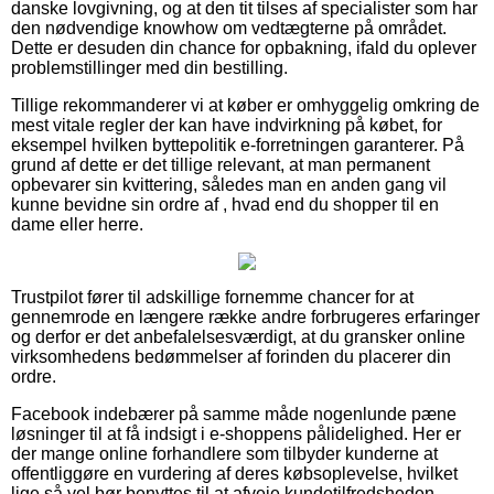
danske lovgivning, og at den tit tilses af specialister som har
den nødvendige knowhow om vedtægterne på området.
Dette er desuden din chance for opbakning, ifald du oplever
problemstillinger med din bestilling.
Tillige rekommanderer vi at køber er omhyggelig omkring de
mest vitale regler der kan have indvirkning på købet, for
eksempel hvilken byttepolitik e-forretningen garanterer. På
grund af dette er det tillige relevant, at man permanent
opbevarer sin kvittering, således man en anden gang vil
kunne bevidne sin ordre af , hvad end du shopper til en
dame eller herre.
Trustpilot fører til adskillige fornemme chancer for at
gennemrode en længere række andre forbrugeres erfaringer
og derfor er det anbefalelsesværdigt, at du gransker online
virksomhedens bedømmelser af forinden du placerer din
ordre.
Facebook indebærer på samme måde nogenlunde pæne
løsninger til at få indsigt i e-shoppens pålidelighed. Her er
der mange online forhandlere som tilbyder kunderne at
offentliggøre en vurdering af deres købsoplevelse, hvilket
lige så vel bør benyttes til at afveje kundetilfredsheden.