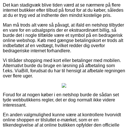
Det kan stadigvæk blive tiden værd at se nærmere på flere
internet butikker efter tilbud på forud for at du køber, således
at du er tryg ved at indhente den mindst kostelige pris.
Man må trods alt være så påvagt, at ifald en netshop tilbyder
en vare for en udsalgspris der er ekstraordinært billig, så
burde det i nogle tilfælde være et symbol på en bedragerisk
online webshop. Køb med gængse betalingskort er trods alt
indbefattet af en vedtægt, hvilket redder dig overfor
bedrageriske internet forhandlere.
Vi tilråder shopping med kort eller betalinger med mobilen.
Alternativt burde du bruge en løsning på afbetaling som
f.eks. ViaBill, forudsat du har til hensigt at afbetale regningen
over flere uger.
Forud for at nogen køber i en netshop burde de sådan set
tyde webbutikkens regler, det er dog normalt ikke videre
interessant.
En anden valgmulighed kunne være at kontrollere hvorvidt
online shoppen er tilsluttet e-mærket, som er en
tilkendegivelse af at online butikken opfylder den officielle