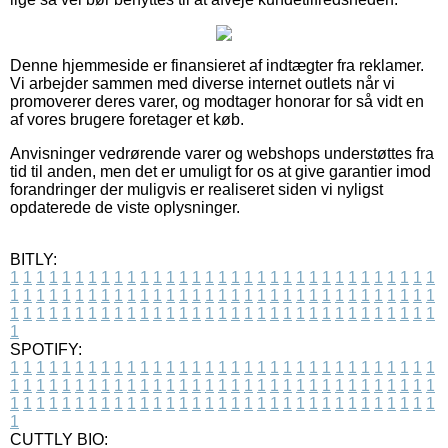
Denne hjemmeside er finansieret af indtægter fra reklamer.
Vi arbejder sammen med diverse internet outlets når vi
promoverer deres varer, og modtager honorar for så vidt en
af vores brugere foretager et køb.
Anvisninger vedrørende varer og webshops understøttes fra
tid til anden, men det er umuligt for os at give garantier imod
forandringer der muligvis er realiseret siden vi nyligst
opdaterede de viste oplysninger.
BITLY:
1
1
1
1
1
1
1
1
1
1
1
1
1
1
1
1
1
1
1
1
1
1
1
1
1
1
1
1
1
1
1
1
1
1
1
1
1
1
1
1
1
1
1
1
1
1
1
1
1
1
1
1
1
1
1
1
1
1
1
1
1
1
1
1
1
1
1
1
1
1
1
1
1
1
1
1
1
1
1
1
1
1
1
1
1
1
1
1
1
1
1
1
1
1
1
1
1
1
1
1
SPOTIFY:
1
1
1
1
1
1
1
1
1
1
1
1
1
1
1
1
1
1
1
1
1
1
1
1
1
1
1
1
1
1
1
1
1
1
1
1
1
1
1
1
1
1
1
1
1
1
1
1
1
1
1
1
1
1
1
1
1
1
1
1
1
1
1
1
1
1
1
1
1
1
1
1
1
1
1
1
1
1
1
1
1
1
1
1
1
1
1
1
1
1
1
1
1
1
1
1
1
1
1
1
CUTTLY BIO: