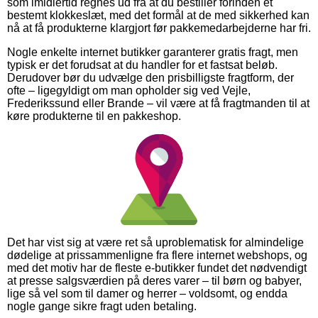
som imidlertid regnes ud fra at du bestiller forinden et
bestemt klokkeslæt, med det formål at de med sikkerhed kan
nå at få produkterne klargjort før pakkemedarbejderne har fri.
Nogle enkelte internet butikker garanterer gratis fragt, men
typisk er det forudsat at du handler for et fastsat beløb.
Derudover bør du udvælge den prisbilligste fragtform, der
ofte – ligegyldigt om man opholder sig ved Vejle,
Frederikssund eller Brande – vil være at få fragtmanden til at
køre produkterne til en pakkeshop.
Det har vist sig at være ret så uproblematisk for almindelige
dødelige at prissammenligne fra flere internet webshops, og
med det motiv har de fleste e-butikker fundet det nødvendigt
at presse salgsværdien på deres varer – til børn og babyer,
lige så vel som til damer og herrer – voldsomt, og endda
nogle gange sikre fragt uden betaling.