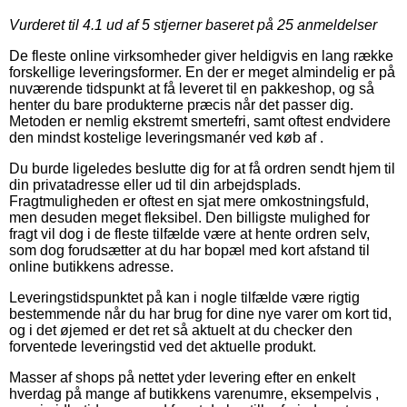
Vurderet til
4.1
ud af 5 stjerner baseret på
25
anmeldelser
De fleste online virksomheder giver heldigvis en lang række
forskellige leveringsformer. En der er meget almindelig er på
nuværende tidspunkt at få leveret til en pakkeshop, og så
henter du bare produkterne præcis når det passer dig.
Metoden er nemlig ekstremt smertefri, samt oftest endvidere
den mindst kostelige leveringsmanér ved køb af .
Du burde ligeledes beslutte dig for at få ordren sendt hjem til
din privatadresse eller ud til din arbejdsplads.
Fragtmuligheden er oftest en sjat mere omkostningsfuld,
men desuden meget fleksibel. Den billigste mulighed for
fragt vil dog i de fleste tilfælde være at hente ordren selv,
som dog forudsætter at du har bopæl med kort afstand til
online butikkens adresse.
Leveringstidspunktet på kan i nogle tilfælde være rigtig
bestemmende når du har brug for dine nye varer om kort tid,
og i det øjemed er det ret så aktuelt at du checker den
forventede leveringstid ved det aktuelle produkt.
Masser af shops på nettet yder levering efter en enkelt
hverdag på mange af butikkens varenumre, eksempelvis ,