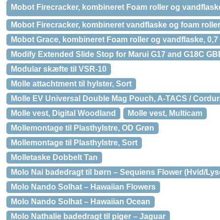
Mobot Firecracker, kombineret Foam roller og vandflaske, 
Mobot Firecracker, kombineret vandflaske og foam roller, 
Mobot Grace, kombineret Foam roller og vandflaske, 0,7 l
Modify Extended Slide Stop for Marui G17 and G18C GB
Modular skæfte til VSR-10
Molle attachtment til hylster, Sort
Molle EV Universal Double Mag Pouch, A-TACS / Cordur
Molle vest, Digital Woodland
Molle vest, Multicam
Mollemontage til Plasthylstre, OD Grøn
Mollemontage til Plasthylstre, Sort
Molletaske Dobbelt Tan
Molo Nai badedragt til børn – Sequiens Flower (Hvid/Lys
Molo Nando Solhat – Hawaiian Flowers
Molo Nando Solhat – Hawaiian Ocean
Molo Nathalie badedragt til piger – Jaguar