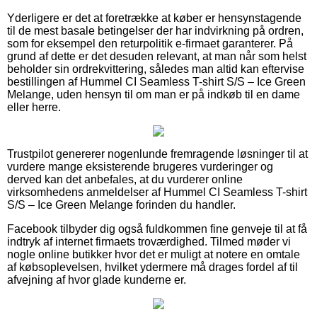
Yderligere er det at foretrække at køber er hensynstagende
til de mest basale betingelser der har indvirkning på ordren,
som for eksempel den returpolitik e-firmaet garanterer. På
grund af dette er det desuden relevant, at man når som helst
beholder sin ordrekvittering, således man altid kan eftervise
bestillingen af Hummel CI Seamless T-shirt S/S – Ice Green
Melange, uden hensyn til om man er på indkøb til en dame
eller herre.
Trustpilot genererer nogenlunde fremragende løsninger til at
vurdere mange eksisterende brugeres vurderinger og
derved kan det anbefales, at du vurderer online
virksomhedens anmeldelser af Hummel CI Seamless T-shirt
S/S – Ice Green Melange forinden du handler.
Facebook tilbyder dig også fuldkommen fine genveje til at få
indtryk af internet firmaets troværdighed. Tilmed møder vi
nogle online butikker hvor det er muligt at notere en omtale
af købsoplevelsen, hvilket ydermere må drages fordel af til
afvejning af hvor glade kunderne er.