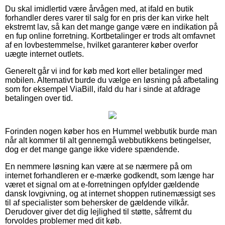
Du skal imidlertid være årvågen med, at ifald en butik
forhandler deres varer til salg for en pris der kan virke helt
ekstremt lav, så kan det mange gange være en indikation på
en fup online forretning. Kortbetalinger er trods alt omfavnet
af en lovbestemmelse, hvilket garanterer køber overfor
uægte internet outlets.
Generelt går vi ind for køb med kort eller betalinger med
mobilen. Alternativt burde du vælge en løsning på afbetaling
som for eksempel ViaBill, ifald du har i sinde at afdrage
betalingen over tid.
Forinden nogen køber hos en Hummel webbutik burde man
når alt kommer til alt gennemgå webbutikkens betingelser,
dog er det mange gange ikke videre spændende.
En nemmere løsning kan være at se nærmere på om
internet forhandleren er e-mærke godkendt, som længe har
været et signal om at e-forretningen opfylder gældende
dansk lovgivning, og at internet shoppen rutinemæssigt ses
til af specialister som behersker de gældende vilkår.
Derudover giver det dig lejlighed til støtte, såfremt du
forvoldes problemer med dit køb.