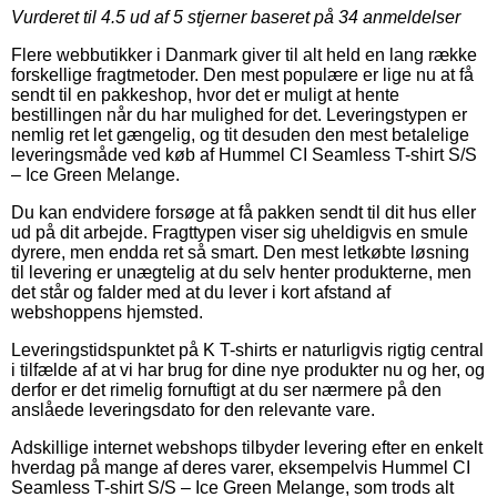
Vurderet til
4.5
ud af 5 stjerner baseret på
34
anmeldelser
Flere webbutikker i Danmark giver til alt held en lang række
forskellige fragtmetoder. Den mest populære er lige nu at få
sendt til en pakkeshop, hvor det er muligt at hente
bestillingen når du har mulighed for det. Leveringstypen er
nemlig ret let gængelig, og tit desuden den mest betalelige
leveringsmåde ved køb af Hummel CI Seamless T-shirt S/S
– Ice Green Melange.
Du kan endvidere forsøge at få pakken sendt til dit hus eller
ud på dit arbejde. Fragttypen viser sig uheldigvis en smule
dyrere, men endda ret så smart. Den mest letkøbte løsning
til levering er unægtelig at du selv henter produkterne, men
det står og falder med at du lever i kort afstand af
webshoppens hjemsted.
Leveringstidspunktet på K T-shirts er naturligvis rigtig central
i tilfælde af at vi har brug for dine nye produkter nu og her, og
derfor er det rimelig fornuftigt at du ser nærmere på den
anslåede leveringsdato for den relevante vare.
Adskillige internet webshops tilbyder levering efter en enkelt
hverdag på mange af deres varer, eksempelvis Hummel CI
Seamless T-shirt S/S – Ice Green Melange, som trods alt