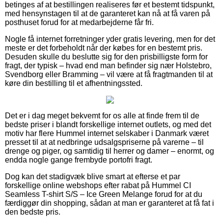
betinges af at bestillingen realiseres før et bestemt tidspunkt,
med hensynstagen til at de garanteret kan nå at få varen på
posthuset forud for at medarbejderne får fri.
Nogle få internet forretninger yder gratis levering, men for det
meste er det forbeholdt når der købes for en bestemt pris.
Desuden skulle du beslutte sig for den prisbilligste form for
fragt, der typisk – hvad end man befinder sig nær Holstebro,
Svendborg eller Bramming – vil være at få fragtmanden til at
køre din bestilling til et afhentningssted.
Det er i dag meget bekvemt for os alle at finde frem til de
bedste priser i blandt forskellige internet outlets, og med det
motiv har flere Hummel internet selskaber i Danmark været
presset til at at nedbringe udsalgspriserne på varerne – til
drenge og piger, og samtidig til herrer og damer – enormt, og
endda nogle gange frembyde portofri fragt.
Dog kan det stadigvæk blive smart at efterse et par
forskellige online webshops efter rabat på Hummel CI
Seamless T-shirt S/S – Ice Green Melange forud for at du
færdiggør din shopping, sådan at man er garanteret at få fat i
den bedste pris.