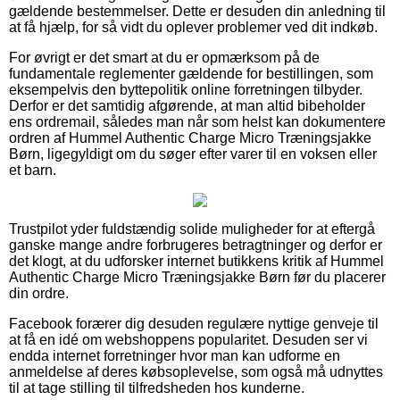
gældende bestemmelser. Dette er desuden din anledning til
at få hjælp, for så vidt du oplever problemer ved dit indkøb.
For øvrigt er det smart at du er opmærksom på de
fundamentale reglementer gældende for bestillingen, som
eksempelvis den byttepolitik online forretningen tilbyder.
Derfor er det samtidig afgørende, at man altid bibeholder
ens ordremail, således man når som helst kan dokumentere
ordren af Hummel Authentic Charge Micro Træningsjakke
Børn, ligegyldigt om du søger efter varer til en voksen eller
et barn.
Trustpilot yder fuldstændig solide muligheder for at eftergå
ganske mange andre forbrugeres betragtninger og derfor er
det klogt, at du udforsker internet butikkens kritik af Hummel
Authentic Charge Micro Træningsjakke Børn før du placerer
din ordre.
Facebook forærer dig desuden regulære nyttige genveje til
at få en idé om webshoppens popularitet. Desuden ser vi
endda internet forretninger hvor man kan udforme en
anmeldelse af deres købsoplevelse, som også må udnyttes
til at tage stilling til tilfredsheden hos kunderne.