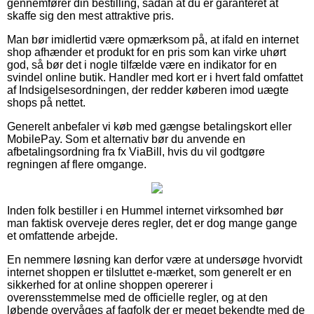
gennemfører din bestilling, sådan at du er garanteret at
skaffe sig den mest attraktive pris.
Man bør imidlertid være opmærksom på, at ifald en internet
shop afhænder et produkt for en pris som kan virke uhørt
god, så bør det i nogle tilfælde være en indikator for en
svindel online butik. Handler med kort er i hvert fald omfattet
af Indsigelsesordningen, der redder køberen imod uægte
shops på nettet.
Generelt anbefaler vi køb med gængse betalingskort eller
MobilePay. Som et alternativ bør du anvende en
afbetalingsordning fra fx ViaBill, hvis du vil godtgøre
regningen af flere omgange.
Inden folk bestiller i en Hummel internet virksomhed bør
man faktisk overveje deres regler, det er dog mange gange
et omfattende arbejde.
En nemmere løsning kan derfor være at undersøge hvorvidt
internet shoppen er tilsluttet e-mærket, som generelt er en
sikkerhed for at online shoppen opererer i
overensstemmelse med de officielle regler, og at den
løbende overvåges af fagfolk der er meget bekendte med de