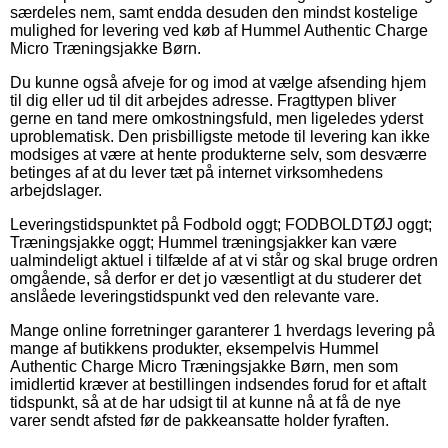
særdeles nem, samt endda desuden den mindst kostelige
mulighed for levering ved køb af Hummel Authentic Charge
Micro Træningsjakke Børn.
Du kunne også afveje for og imod at vælge afsending hjem
til dig eller ud til dit arbejdes adresse. Fragttypen bliver
gerne en tand mere omkostningsfuld, men ligeledes yderst
uproblematisk. Den prisbilligste metode til levering kan ikke
modsiges at være at hente produkterne selv, som desværre
betinges af at du lever tæt på internet virksomhedens
arbejdslager.
Leveringstidspunktet på Fodbold oggt; FODBOLDTØJ oggt;
Træningsjakke oggt; Hummel træningsjakker kan være
ualmindeligt aktuel i tilfælde af at vi står og skal bruge ordren
omgående, så derfor er det jo væsentligt at du studerer det
anslåede leveringstidspunkt ved den relevante vare.
Mange online forretninger garanterer 1 hverdags levering på
mange af butikkens produkter, eksempelvis Hummel
Authentic Charge Micro Træningsjakke Børn, men som
imidlertid kræver at bestillingen indsendes forud for et aftalt
tidspunkt, så at de har udsigt til at kunne nå at få de nye
varer sendt afsted før de pakkeansatte holder fyraften.