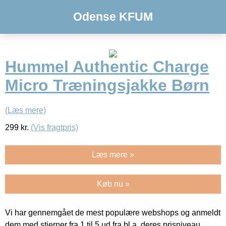
Odense KFUM
Hummel Authentic Charge
Micro Træningsjakke Børn
(Læs mere)
299
kr.
(Vis fragtpris)
Læs mere »
Køb nu »
Vi har gennemgået de mest populære webshops og anmeldt
dem med stjerner fra 1 til 5 ud fra bl.a. deres prisniveau,