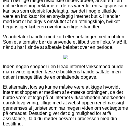
Man bør lige meget hvad ikke undervurdere, at såfremt en
online forretning reklamerer deres varer for en salgspris som
kan ses som utopisk fordelagtig, bør det i nogle tilfælde
være en indikator for en snydagtig internet butik. Handler
med kort er heldigvis omsluttet af en retningslinje, hvilket
begunstiger køberen overfor uærlige e-handler.
Vi anbefaler handler med kort eller betalinger med mobilen.
Som et alternativ bør du anvende et tilbud som f.eks. ViaBill,
når du har i sinde at afbetale beløbet over en periode.
Inden nogen shopper i en Head internet virksomhed burde
man i virkeligheden læse e-butikkens handelsaftale, men
det er i mange tilfælde en omfattende opgave.
Et alternativt forslag kunne måske være at kigge hvorvidt
internet shoppen er medlem af e-mærke ordningen, da det
burde være et tegn på at internet virksomheden anerkender
dansk lovgivning, tillige med at webshoppen regelmæssigt
gennemses af jurister som har megen viden om vedtægterne
på området. Desuden giver det dig mulighed for at få
assistance, ifald du møder besvær i processen med din
bestilling.