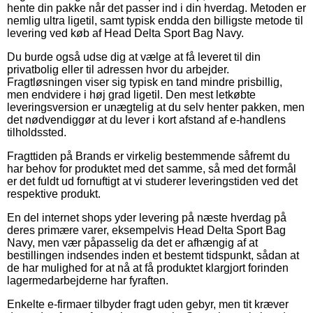
hente din pakke når det passer ind i din hverdag. Metoden er
nemlig ultra ligetil, samt typisk endda den billigste metode til
levering ved køb af Head Delta Sport Bag Navy.
Du burde også udse dig at vælge at få leveret til din
privatbolig eller til adressen hvor du arbejder.
Fragtløsningen viser sig typisk en tand mindre prisbillig,
men endvidere i høj grad ligetil. Den mest letkøbte
leveringsversion er unægtelig at du selv henter pakken, men
det nødvendiggør at du lever i kort afstand af e-handlens
tilholdssted.
Fragttiden på Brands er virkelig bestemmende såfremt du
har behov for produktet med det samme, så med det formål
er det fuldt ud fornuftigt at vi studerer leveringstiden ved det
respektive produkt.
En del internet shops yder levering på næste hverdag på
deres primære varer, eksempelvis Head Delta Sport Bag
Navy, men vær påpasselig da det er afhængig af at
bestillingen indsendes inden et bestemt tidspunkt, sådan at
de har mulighed for at nå at få produktet klargjort forinden
lagermedarbejderne har fyraften.
Enkelte e-firmaer tilbyder fragt uden gebyr, men tit kræver