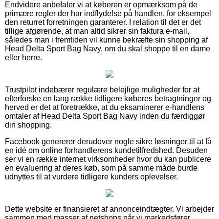
Endvidere anbefaler vi at køberen er opmærksom på de
primære regler der har indflydelse på handlen, for eksempel
den returret forretningen garanterer. I relation til det er det
tillige afgørende, at man altid sikrer sin faktura e-mail,
således man i fremtiden vil kunne bekræfte sin shopping af
Head Delta Sport Bag Navy, om du skal shoppe til en dame
eller herre.
Trustpilot indebærer regulære belejlige muligheder for at
efterforske en lang række tidligere køberes betragtninger og
herved er det at foretrække, at du eksaminerer e-handlens
omtaler af Head Delta Sport Bag Navy inden du færdiggør
din shopping.
Facebook genererer derudover nogle sikre løsninger til at få
en idé om online forhandlerens kundetilfredshed. Desuden
ser vi en række internet virksomheder hvor du kan publicere
en evaluering af deres køb, som på samme måde burde
udnyttes til at vurdere tidligere kunders oplevelser.
Dette website er finansieret af annonceindtægter. Vi arbejder
sammen med masser af netshops når vi markedsfører