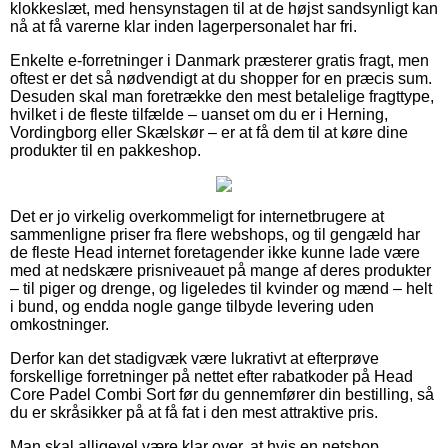
klokkeslæt, med hensynstagen til at de højst sandsynligt kan
nå at få varerne klar inden lagerpersonalet har fri.
Enkelte e-forretninger i Danmark præsterer gratis fragt, men
oftest er det så nødvendigt at du shopper for en præcis sum.
Desuden skal man foretrække den mest betalelige fragttype,
hvilket i de fleste tilfælde – uanset om du er i Herning,
Vordingborg eller Skælskør – er at få dem til at køre dine
produkter til en pakkeshop.
Det er jo virkelig overkommeligt for internetbrugere at
sammenligne priser fra flere webshops, og til gengæld har
de fleste Head internet foretagender ikke kunne lade være
med at nedskære prisniveauet på mange af deres produkter
– til piger og drenge, og ligeledes til kvinder og mænd – helt
i bund, og endda nogle gange tilbyde levering uden
omkostninger.
Derfor kan det stadigvæk være lukrativt at efterprøve
forskellige forretninger på nettet efter rabatkoder på Head
Core Padel Combi Sort før du gennemfører din bestilling, så
du er skråsikker på at få fat i den mest attraktive pris.
Man skal alligevel være klar over, at hvis en netshop