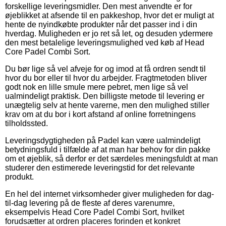
forskellige leveringsmidler. Den mest anvendte er for
øjeblikket at afsende til en pakkeshop, hvor det er muligt at
hente de nyindkøbte produkter når det passer ind i din
hverdag. Muligheden er jo ret så let, og desuden ydermere
den mest betalelige leveringsmulighed ved køb af Head
Core Padel Combi Sort.
Du bør lige så vel afveje for og imod at få ordren sendt til
hvor du bor eller til hvor du arbejder. Fragtmetoden bliver
godt nok en lille smule mere pebret, men lige så vel
ualmindeligt praktisk. Den billigste metode til levering er
unægtelig selv at hente varerne, men den mulighed stiller
krav om at du bor i kort afstand af online forretningens
tilholdssted.
Leveringsdygtigheden på Padel kan være ualmindeligt
betydningsfuld i tilfælde af at man har behov for din pakke
om et øjeblik, så derfor er det særdeles meningsfuldt at man
studerer den estimerede leveringstid for det relevante
produkt.
En hel del internet virksomheder giver muligheden for dag-
til-dag levering på de fleste af deres varenumre,
eksempelvis Head Core Padel Combi Sort, hvilket
forudsætter at ordren placeres forinden et konkret