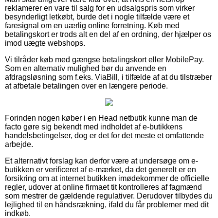
reklamerer en vare til salg for en udsalgspris som virker
besynderligt letkøbt, burde det i nogle tilfælde være et
faresignal om en uærlig online forretning. Køb med
betalingskort er trods alt en del af en ordning, der hjælper os
imod uægte webshops.
Vi tilråder køb med gængse betalingskort eller MobilePay.
Som en alternativ mulighed bør du anvende en
afdragsløsning som f.eks. ViaBill, i tilfælde af at du tilstræber
at afbetale betalingen over en længere periode.
Forinden nogen køber i en Head netbutik kunne man de
facto gøre sig bekendt med indholdet af e-butikkens
handelsbetingelser, dog er det for det meste et omfattende
arbejde.
Et alternativt forslag kan derfor være at undersøge om e-
butikken er verificeret af e-mærket, da det generelt er en
forsikring om at internet butikken imødekommer de officielle
regler, udover at online firmaet tit kontrolleres af fagmænd
som mestrer de gældende regulativer. Derudover tilbydes du
lejlighed til en håndsrækning, ifald du får problemer med dit
indkøb.