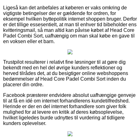
Ligeså kan det anbefales at køberen er vaks omkring de
vigtigste betingelser der er gældende for ordren, for
eksempel hvilken byttepolitik internet shoppen bruger. Derfor
er det tillige essesentielt, at man til enhver tid bibeholder ens
kvitteringsmail, så man altid kan påvise købet af Head Core
Padel Combi Sort, uafhængig om man skal købe en gave til
en voksen eller et barn.
Trustpilot resulterer i relativt fine løsninger til at gøre dig
bekendt med en hel del øvrige kunders reflektioner og
herved tilrådes det, at du besigtiger online webshoppens
bedømmelser af Head Core Padel Combi Sort inden du
placerer din ordre.
Facebook præsterer endvidere absolut uafhængige genveje
til at få en idé om internet forhandlerens kundetilfredshed.
Herinde er der en del internet forhandlere som giver folk
mulighed for at levere en kritik af deres købsoplevelse,
hvilket ligeledes burde udnyttes til vurdering af tidligere
kunders oplevelser.