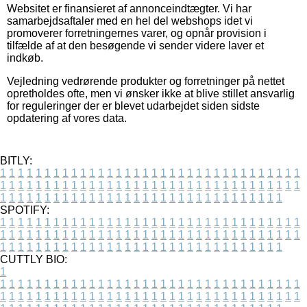
Websitet er finansieret af annonceindtægter. Vi har
samarbejdsaftaler med en hel del webshops idet vi
promoverer forretningernes varer, og opnår provision i
tilfælde af at den besøgende vi sender videre laver et
indkøb.
Vejledning vedrørende produkter og forretninger på nettet
opretholdes ofte, men vi ønsker ikke at blive stillet ansvarlig
for reguleringer der er blevet udarbejdet siden sidste
opdatering af vores data.
BITLY:
1
1
1
1
1
1
1
1
1
1
1
1
1
1
1
1
1
1
1
1
1
1
1
1
1
1
1
1
1
1
1
1
1
1
1
1
1
1
1
1
1
1
1
1
1
1
1
1
1
1
1
1
1
1
1
1
1
1
1
1
1
1
1
1
1
1
1
1
1
1
1
1
1
1
1
1
1
1
1
1
1
1
1
1
1
1
1
1
1
1
1
1
1
1
1
1
1
1
1
1
SPOTIFY:
1
1
1
1
1
1
1
1
1
1
1
1
1
1
1
1
1
1
1
1
1
1
1
1
1
1
1
1
1
1
1
1
1
1
1
1
1
1
1
1
1
1
1
1
1
1
1
1
1
1
1
1
1
1
1
1
1
1
1
1
1
1
1
1
1
1
1
1
1
1
1
1
1
1
1
1
1
1
1
1
1
1
1
1
1
1
1
1
1
1
1
1
1
1
1
1
1
1
1
1
CUTTLY BIO:
1
1
1
1
1
1
1
1
1
1
1
1
1
1
1
1
1
1
1
1
1
1
1
1
1
1
1
1
1
1
1
1
1
1
1
1
1
1
1
1
1
1
1
1
1
1
1
1
1
1
1
1
1
1
1
1
1
1
1
1
1
1
1
1
1
1
1
1
1