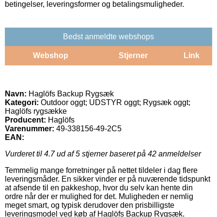
betingelser, leveringsformer og betalingsmuligheder.
Bedst anmeldte webshops
Webshop
Stjerner
Link
Navn:
Haglöfs Backup Rygsæk
Kategori:
Outdoor oggt; UDSTYR oggt; Rygsæk oggt;
Haglöfs rygsække
Producent:
Haglöfs
Varenummer:
49-338156-49-2C5
EAN:
Vurderet til
4.7
ud af 5 stjerner baseret på
42
anmeldelser
Temmelig mange forretninger på nettet tildeler i dag flere
leveringsmåder. En sikker vinder er på nuværende tidspunkt
at afsende til en pakkeshop, hvor du selv kan hente din
ordre når der er mulighed for det. Muligheden er nemlig
meget smart, og typisk derudover den prisbilligste
leveringsmodel ved køb af Haglöfs Backup Rygsæk.