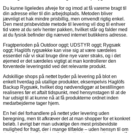
Du kunne ligeledes afveje for og imod at få varerne bragt til
din adresse eller til din arbejdsplads. Metoden bliver
jævnligt et hak mindre prisbillig, men omvendt rigtig enkel.
Den mest prisbevidste metode til levering vil dog til enhver
tid være at du selv henter pakken, hvilket står og falder med
at du fysisk befinder dig nærved internet butikkens adresse.
Fragtperioden på Outdoor oggt; UDSTYR oggt; Rygsæk
oggt; Haglöfs rygsække kan vise sig at være særdeles
essentiel når vi skal bruge dine nye varer straks, og i det
øjemed er det særdeles vigtigt at man kontrollerer den
forventede leveringstid ved det relevante produkt.
Adskillige shops på nettet byder på levering på blot en
enkelt hverdag på utallige produkter, eksempelvis Haglöfs
Backup Rygsæk, hvilket dog nødvendiggør at bestillingen
realiseres før et aftalt tidspunkt, med hensynstagen til at de
har udsigt til at kunne nå at få produkterne ordnet inden
medarbejderne tager hjem.
En hel del forhandlere på nettet yder levering uden
beregning, men tit afkræver det at man shopper for et konkret
beløb. I øvrigt bør man udvælge den mest prisbevidste
mulighed for fragt, der i mange tilfælde – uden hensyn til om