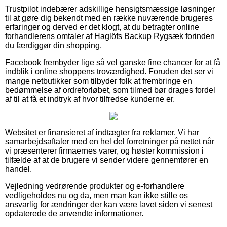
Trustpilot indebærer adskillige hensigtsmæssige løsninger
til at gøre dig bekendt med en række nuværende brugeres
erfaringer og derved er det klogt, at du betragter online
forhandlerens omtaler af Haglöfs Backup Rygsæk forinden
du færdiggør din shopping.
Facebook frembyder lige så vel ganske fine chancer for at få
indblik i online shoppens troværdighed. Foruden det ser vi
mange netbutikker som tilbyder folk at frembringe en
bedømmelse af ordreforløbet, som tilmed bør drages fordel
af til at få et indtryk af hvor tilfredse kunderne er.
Websitet er finansieret af indtægter fra reklamer. Vi har
samarbejdsaftaler med en hel del forretninger på nettet når
vi præsenterer firmaernes varer, og høster kommission i
tilfælde af at de brugere vi sender videre gennemfører en
handel.
Vejledning vedrørende produkter og e-forhandlere
vedligeholdes nu og da, men man kan ikke stille os
ansvarlig for ændringer der kan være lavet siden vi senest
opdaterede de anvendte informationer.