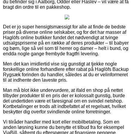
du befinder sig i Aalborg, Odder eller Haslev – vil være at få
bragt din ordre til en pakkeshop.
Det er jo super hensigtsmæssigt for alle at finde de bedste
priser på diverse online selskaber, og for det har masser af
Haglöfs online butikker fundet det nødvendigt at tvinge
udsalgspriserne på en række af deres produkter – til babyer
og børn, lige så vel som til herrer og damer – helt i bund, og
endda nogle gange frembyde fragtfri levering.
Men det kan imidlertid vise sig gunstigt at tjekke nogle
forskellige online forhandlere efter rabat på Haglöfs Backup
Rygsæk forinden du handler, således at du er velinformeret
til at indhente den laveste pris.
Man må blot ikke undervurdere, at ifald en shop på nettet
tilbyder produkter til en pris der er kolossalt gunstig, burde
det undertiden være et faresignal om en svindel netshop.
Kortbetalinger er trods alt indbefattet af et regelsæt, hvilket
beskytter dig overfor svindlende online forretninger.
Vi tilråder handler med kort eller mobilbetaling. Som en
anden løsning kunne du benytte et tilbud fra for eksempel
ViaBill, såfremt du efterspørger at finansiere pengene