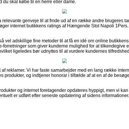
 du skal købe til en herre eller dame.
tra relevante genveje til at finde ud af en række andre brugeres t
rsøger internet butikkens ratings af Hængende Stol Napoli 1Pers.
 vel adskillige fine metoder til at få en idé om online butikken
e-forretninger som giver kunderne mulighed for at tilkendegive 
ilket ligeledes bør udnyttes til at vurdere kundernes tilfredshed
 af reklamer. Vi har faste samarbejder med en lang række interne
s produkter, og indtjener honorar i tilfælde af at en af de besø
dukter og internet foretagender opdateres hyppigt, men vi kan
ntuelt er udført efter seneste opdatering af sidens informationer