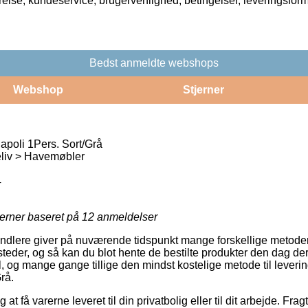
rrelse, kundeservice, brugervenlighed, betingelser, leveringsfor
Bedst anmeldte webshops
Webshop
Stjerner
poli 1Pers. Sort/Grå
liv > Havemøbler
4
jerner baseret på
12
anmeldelser
lere giver på nuværende tidspunkt mange forskellige metoder ti
teder, og så kan du blot hente de bestilte produkter den dag de
il, og mange gange tillige den mindst kostelige metode til leve
rå.
t få varerne leveret til din privatbolig eller til dit arbejde. Fragtty