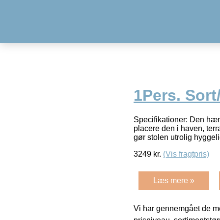
1Pers. Sort
Specifikationer: Den hæ
placere den i haven, ter
gør stolen utrolig hygge
3249
kr.
(Vis fragtpris)
Læs mere »
Vi har gennemgået de mes