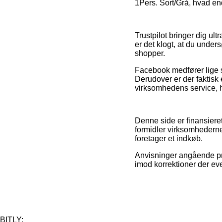
1Pers. Sort/Grå, hvad end
Trustpilot bringer dig ul
er det klogt, at du unde
shopper.
Facebook medfører lige så
Derudover er der faktisk 
virksomhedens service, hv
Denne side er finansieret
formidler virksomhederne
foretager et indkøb.
Anvisninger angående pro
imod korrektioner der eve
BITLY: