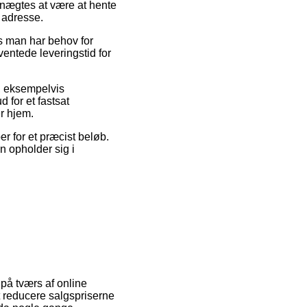
enægtes at være at hente
 adresse.
s man har behov for
ventede leveringstid for
, eksempelvis
 for et fastsat
r hjem.
r for et præcist beløb.
 opholder sig i
på tværs af online
t reducere salgspriserne