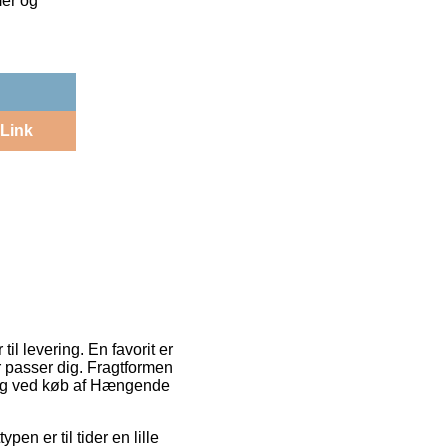
mer og
Link
l levering. En favorit er
r passer dig. Fragtformen
ring ved køb af Hængende
pen er til tider en lille