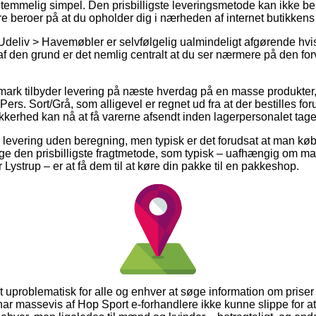
e temmelig simpel. Den prisbilligste leveringsmetode kan ikke b
e beroer på at du opholder dig i nærheden af internet butikkens
Udeliv > Havemøbler er selvfølgelig ualmindeligt afgørende hvi
af den grund er det nemlig centralt at du ser nærmere på den for
nmark tilbyder levering på næste hverdag på en masse produkter
s. Sort/Grå, som alligevel er regnet ud fra at der bestilles forud
kkerhed kan nå at få varerne afsendt inden lagerpersonalet tage
levering uden beregning, men typisk er det forudsat at man købe
den prisbilligste fragtmetode, som typisk – uafhængig om man
ystrup – er at få dem til at køre din pakke til en pakkeshop.
 uproblematisk for alle og enhver at søge information om priser 
 har massevis af Hop Sport e-forhandlere ikke kunne slippe for a