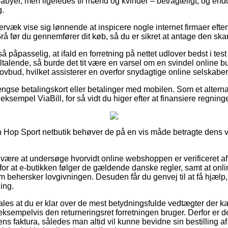
 babyer, men ligeledes til mænd og kvinder – betragteligt, og e
g.
rvæk vise sig lønnende at inspicere nogle internet firmaer ef
rå før du gennemfører dit køb, så du er sikret at antage den skar
 påpasselig, at ifald en forretning på nettet udlover bedst i test
ltalende, så burde det tit være en varsel om en svindel online but
 lovbud, hvilket assisterer en overfor snydagtige online selskaber
gse betalingskort eller betalinger med mobilen. Som et alterna
eksempel ViaBill, for så vidt du higer efter at finansiere regninge
en Hop Sport netbutik behøver de på en vis måde betragte dens vi
r være at undersøge hvorvidt online webshoppen er verificeret af
 for at e-butikken følger de gældende danske regler, samt at on
som behersker lovgivningen. Desuden får du genvej til at få hjælp,
ing.
les at du er klar over de mest betydningsfulde vedtægter der 
ksempelvis den returneringsret forretningen bruger. Derfor er de
ens faktura, således man altid vil kunne bevidne sin bestilling