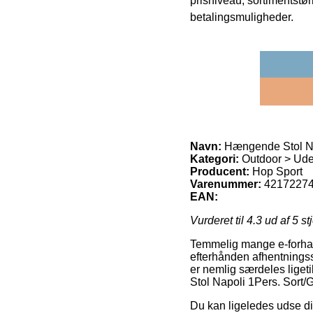
prisniveau, sortimentstø
betalingsmuligheder.
Navn:
Hængende Stol Na
Kategori:
Outdoor > Ude
Producent:
Hop Sport
Varenummer:
4217227
EAN:
Vurderet til
4.3
ud af 5 st
Temmelig mange e-forhand
efterhånden afhentningss
er nemlig særdeles liget
Stol Napoli 1Pers. Sort/G
Du kan ligeledes udse dig a