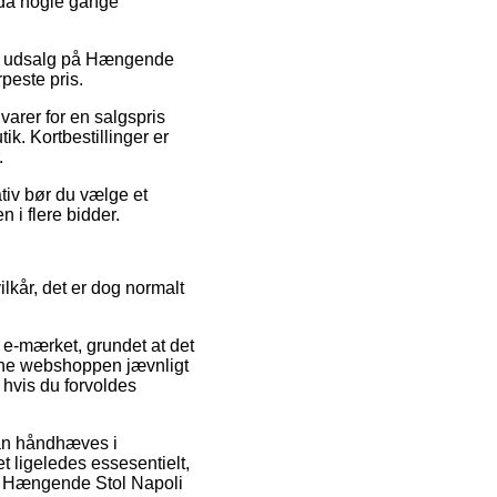
ndda nogle gange
ter udsalg på Hængende
peste pris.
 varer for en salgspris
ik. Kortbestillinger er
.
tiv bør du vælge et
n i flere bidder.
lkår, det er dog normalt
 e-mærket, grundet at det
line webshoppen jævnligt
 hvis du forvoldes
kan håndhæves i
t ligeledes essesentielt,
 af Hængende Stol Napoli