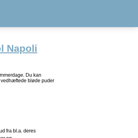
l Napoli
 sommerdage. Du kan
de vedhæftede bløde puder
 fra bl.a. deres