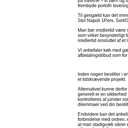
på varerne – til børn og
frembyde portofri leverin
Til gengæld kan det imme
Stol Napoli 1Pers. Sort/G
Man bør imidlertid være så
som virker besynderligt ti
imidlertid omsluttet af et
Vi anbefaler køb med gæn
afbetalingstilbud som for 
Inden nogen bestiller i 
et tidskrævende projekt.
Alternativet kunne derfo
generelt er en sikkerhed
kontrolleres af jurister 
dilemmaer ved din bestill
Endvidere kan det anbefa
forbindelse med ordren, e
at man stadigvæk sikrer 