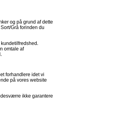
anker og på grund af dette
 Sort/Grå forinden du
s kundetilfredshed.
en omtale af
.
t forhandlere idet vi
gende på vores website
 desværre ikke garantere
.