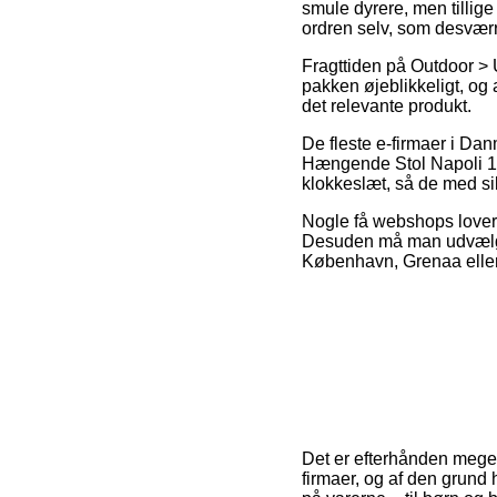
smule dyrere, men tillig
ordren selv, som desværr
Fragttiden på Outdoor > 
pakken øjeblikkeligt, og 
det relevante produkt.
De fleste e-firmaer i Da
Hængende Stol Napoli 1Per
klokkeslæt, så de med si
Nogle få webshops lover 
Desuden må man udvælge 
København, Grenaa eller L
Det er efterhånden meget
firmaer, og af den grund