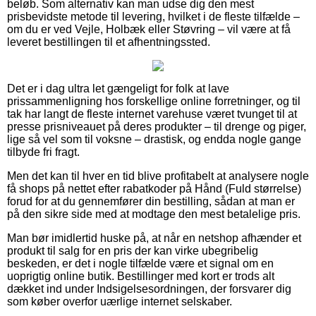
beløb. Som alternativ kan man udse dig den mest
prisbevidste metode til levering, hvilket i de fleste tilfælde –
om du er ved Vejle, Holbæk eller Støvring – vil være at få
leveret bestillingen til et afhentningssted.
Det er i dag ultra let gængeligt for folk at lave
prissammenligning hos forskellige online forretninger, og til
tak har langt de fleste internet varehuse været tvunget til at
presse prisniveauet på deres produkter – til drenge og piger,
lige så vel som til voksne – drastisk, og endda nogle gange
tilbyde fri fragt.
Men det kan til hver en tid blive profitabelt at analysere nogle
få shops på nettet efter rabatkoder på Hånd (Fuld størrelse)
forud for at du gennemfører din bestilling, sådan at man er
på den sikre side med at modtage den mest betalelige pris.
Man bør imidlertid huske på, at når en netshop afhænder et
produkt til salg for en pris der kan virke ubegribelig
beskeden, er det i nogle tilfælde være et signal om en
uoprigtig online butik. Bestillinger med kort er trods alt
dækket ind under Indsigelsesordningen, der forsvarer dig
som køber overfor uærlige internet selskaber.