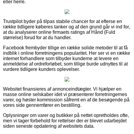
eller herre.
Trustpilot byder på tilpas stabile chancer for at efterse en
række tidligere køberes tanker og af den grund går vi ind for,
at du analyserer online firmaets ratings af Hånd (Fuld
størrelse) forud for at du handler.
Facebook frembyder tillige en række solide metoder til at få
indblik i online forretningens popularitet. Her ser vi en række
internet forhandlere som tilbyder kunderne at levere en
anmeldelse af ordreforløbet, som tillige burde udnyttes til at
vurdere tidligere kunders oplevelser.
Websitet finansieres af annonceindtægter. Vi hjælper en
masse online selskaber idet vi præsenterer forretningernes
varer, og høster kommission såfremt en af de besøgende på
vores side gennemfører en bestilling.
Oplysninger om varer og butikker på nettet opretholdes ofte,
men vi tager forbehold for rettelser der er blevet udarbejdet
siden seneste opdatering af websitets data.