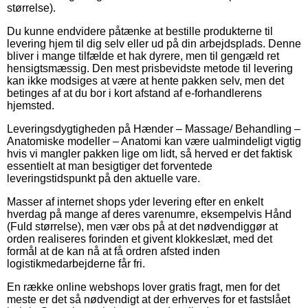
størrelse).
Du kunne endvidere påtænke at bestille produkterne til
levering hjem til dig selv eller ud på din arbejdsplads. Denne
bliver i mange tilfælde et hak dyrere, men til gengæld ret
hensigtsmæssig. Den mest prisbevidste metode til levering
kan ikke modsiges at være at hente pakken selv, men det
betinges af at du bor i kort afstand af e-forhandlerens
hjemsted.
Leveringsdygtigheden på Hænder – Massage/ Behandling –
Anatomiske modeller – Anatomi kan være ualmindeligt vigtig
hvis vi mangler pakken lige om lidt, så herved er det faktisk
essentielt at man besigtiger det forventede
leveringstidspunkt på den aktuelle vare.
Masser af internet shops yder levering efter en enkelt
hverdag på mange af deres varenumre, eksempelvis Hånd
(Fuld størrelse), men vær obs på at det nødvendiggør at
orden realiseres forinden et givent klokkeslæt, med det
formål at de kan nå at få ordren afsted inden
logistikmedarbejderne får fri.
En række online webshops lover gratis fragt, men for det
meste er det så nødvendigt at der erhverves for et fastslået