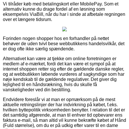
Vi tilråder køb med betalingskort eller MobilePay. Som et
alternativ kunne du drage fordel af en løsning som
eksempelvis ViaBill, når du har i sinde at afbetale regningen
over et længere tidsrum.
Forinden nogen shopper hos en forhandler på nettet
behøver de uden tvivl bese webbutikkens handelsvilkår, det
er dog ofte ikke særlig spændende.
Alternativet kan være at tjekke om online forretningen er
medlem af e-mærket, fordi det kan være et sympol på at
internet shoppen retter sig efter de gældende danske regler,
og at webbutikken løbende vurderes af sagkyndige som har
nøje kendskab til de gældende regulativer. Det giver dig
lejlighed til en håndsrækning, hvis du skulle få
vanskeligheder ved din bestilling.
Endvidere foreslår vi at man er opmærksom på de mest
aktuelle retningslinjer der har indvirkning på købet, f.eks.
hvilken byttepolitik virksomheden benytter. I relation til det er
det samtidig afgørende, at man til enhver tid opbevarer ens
faktura e-mail, så man altid vil kunne bekræfte købet af Hånd
(Fuld størrelse), om du er på udkig efter varer til en dame