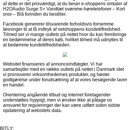
af dette er det prisværdigt, at du beser e-shoppens omtaler af
H2OAudio Surge S+ Vandtæt svømme-høretelefoner – Kort
snor – Blå forinden du bestiller.
Facebook genererer tilsvarende forholdsvis fornemme
løsninger til at få indtryk af netshoppens kundetilfredshed.
Tilmed ser vi mange outlets på nettet hvor du kan frembringe
en bedømmelse af deres køb, hvilket tilmed må udnyttes til
at bedømme kundetilfredsheden.
Websitet finansieres af annonceindtægter. Vi har
samarbejder med en række outlets på nettet i Danmark idet
vi promoverer virksomhedernes produkter, og høster
godtgørelse under forudsætning af at vores besøgende laver
en handel.
Orientering angående tilbud og internet foretagender
understøttes hyppigt, men vi ønsker ikke at påtage os
ansvaret for reguleringer der kan være udført siden sidste
opdatering af websitets data.
BITLY: