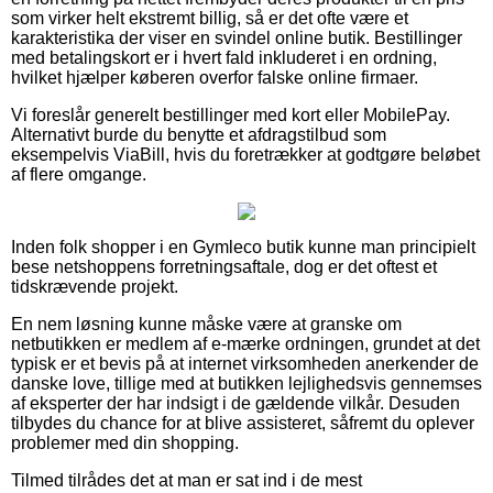
som virker helt ekstremt billig, så er det ofte være et
karakteristika der viser en svindel online butik. Bestillinger
med betalingskort er i hvert fald inkluderet i en ordning,
hvilket hjælper køberen overfor falske online firmaer.
Vi foreslår generelt bestillinger med kort eller MobilePay.
Alternativt burde du benytte et afdragstilbud som
eksempelvis ViaBill, hvis du foretrækker at godtgøre beløbet
af flere omgange.
Inden folk shopper i en Gymleco butik kunne man principielt
bese netshoppens forretningsaftale, dog er det oftest et
tidskrævende projekt.
En nem løsning kunne måske være at granske om
netbutikken er medlem af e-mærke ordningen, grundet at det
typisk er et bevis på at internet virksomheden anerkender de
danske love, tillige med at butikken lejlighedsvis gennemses
af eksperter der har indsigt i de gældende vilkår. Desuden
tilbydes du chance for at blive assisteret, såfremt du oplever
problemer med din shopping.
Tilmed tilrådes det at man er sat ind i de mest