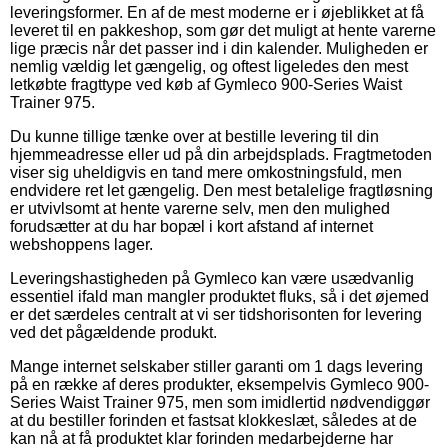
leveringsformer. En af de mest moderne er i øjeblikket at få
leveret til en pakkeshop, som gør det muligt at hente varerne
lige præcis når det passer ind i din kalender. Muligheden er
nemlig vældig let gængelig, og oftest ligeledes den mest
letkøbte fragttype ved køb af Gymleco 900-Series Waist
Trainer 975.
Du kunne tillige tænke over at bestille levering til din
hjemmeadresse eller ud på din arbejdsplads. Fragtmetoden
viser sig uheldigvis en tand mere omkostningsfuld, men
endvidere ret let gængelig. Den mest betalelige fragtløsning
er utvivlsomt at hente varerne selv, men den mulighed
forudsætter at du har bopæl i kort afstand af internet
webshoppens lager.
Leveringshastigheden på Gymleco kan være usædvanlig
essentiel ifald man mangler produktet fluks, så i det øjemed
er det særdeles centralt at vi ser tidshorisonten for levering
ved det pågældende produkt.
Mange internet selskaber stiller garanti om 1 dags levering
på en række af deres produkter, eksempelvis Gymleco 900-
Series Waist Trainer 975, men som imidlertid nødvendiggør
at du bestiller forinden et fastsat klokkeslæt, således at de
kan nå at få produktet klar forinden medarbejderne har