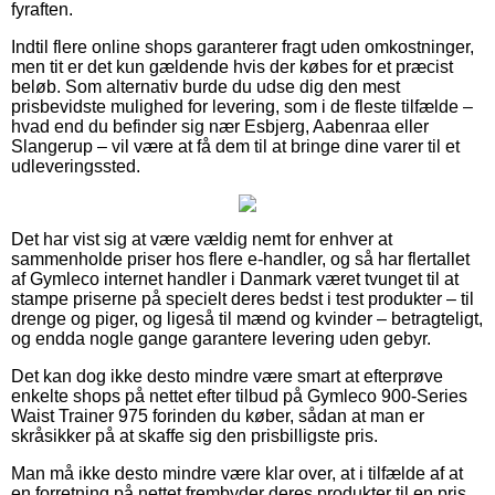
fyraften.
Indtil flere online shops garanterer fragt uden omkostninger,
men tit er det kun gældende hvis der købes for et præcist
beløb. Som alternativ burde du udse dig den mest
prisbevidste mulighed for levering, som i de fleste tilfælde –
hvad end du befinder sig nær Esbjerg, Aabenraa eller
Slangerup – vil være at få dem til at bringe dine varer til et
udleveringssted.
Det har vist sig at være vældig nemt for enhver at
sammenholde priser hos flere e-handler, og så har flertallet
af Gymleco internet handler i Danmark været tvunget til at
stampe priserne på specielt deres bedst i test produkter – til
drenge og piger, og ligeså til mænd og kvinder – betragteligt,
og endda nogle gange garantere levering uden gebyr.
Det kan dog ikke desto mindre være smart at efterprøve
enkelte shops på nettet efter tilbud på Gymleco 900-Series
Waist Trainer 975 forinden du køber, sådan at man er
skråsikker på at skaffe sig den prisbilligste pris.
Man må ikke desto mindre være klar over, at i tilfælde af at
en forretning på nettet frembyder deres produkter til en pris