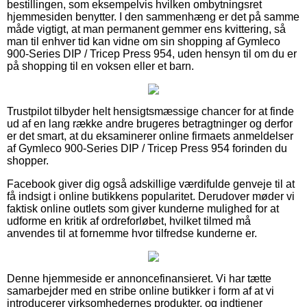
bestillingen, som eksempelvis hvilken ombytningsret
hjemmesiden benytter. I den sammenhæng er det på samme
måde vigtigt, at man permanent gemmer ens kvittering, så
man til enhver tid kan vidne om sin shopping af Gymleco
900-Series DIP / Tricep Press 954, uden hensyn til om du er
på shopping til en voksen eller et barn.
Trustpilot tilbyder helt hensigtsmæssige chancer for at finde
ud af en lang række andre brugeres betragtninger og derfor
er det smart, at du eksaminerer online firmaets anmeldelser
af Gymleco 900-Series DIP / Tricep Press 954 forinden du
shopper.
Facebook giver dig også adskillige værdifulde genveje til at
få indsigt i online butikkens popularitet. Derudover møder vi
faktisk online outlets som giver kunderne mulighed for at
udforme en kritik af ordreforløbet, hvilket tilmed må
anvendes til at fornemme hvor tilfredse kunderne er.
Denne hjemmeside er annoncefinansieret. Vi har tætte
samarbejder med en stribe online butikker i form af at vi
introducerer virksomhedernes produkter, og indtjener