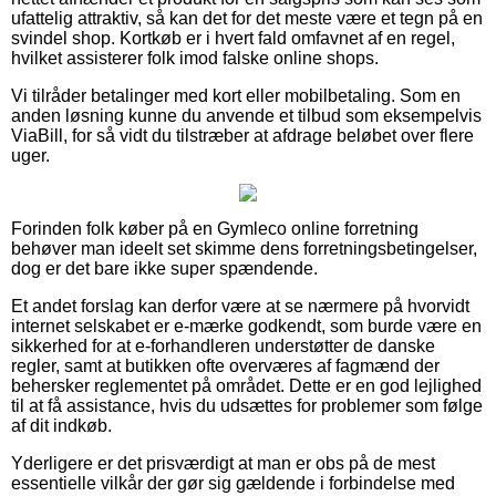
ufattelig attraktiv, så kan det for det meste være et tegn på en
svindel shop. Kortkøb er i hvert fald omfavnet af en regel,
hvilket assisterer folk imod falske online shops.
Vi tilråder betalinger med kort eller mobilbetaling. Som en
anden løsning kunne du anvende et tilbud som eksempelvis
ViaBill, for så vidt du tilstræber at afdrage beløbet over flere
uger.
Forinden folk køber på en Gymleco online forretning
behøver man ideelt set skimme dens forretningsbetingelser,
dog er det bare ikke super spændende.
Et andet forslag kan derfor være at se nærmere på hvorvidt
internet selskabet er e-mærke godkendt, som burde være en
sikkerhed for at e-forhandleren understøtter de danske
regler, samt at butikken ofte overværes af fagmænd der
behersker reglementet på området. Dette er en god lejlighed
til at få assistance, hvis du udsættes for problemer som følge
af dit indkøb.
Yderligere er det prisværdigt at man er obs på de mest
essentielle vilkår der gør sig gældende i forbindelse med