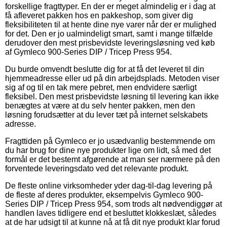
forskellige fragttyper. En der er meget almindelig er i dag at
få afleveret pakken hos en pakkeshop, som giver dig
fleksibiliteten til at hente dine nye varer når der er mulighed
for det. Den er jo ualmindeligt smart, samt i mange tilfælde
derudover den mest prisbevidste leveringsløsning ved køb
af Gymleco 900-Series DIP / Tricep Press 954.
Du burde omvendt beslutte dig for at få det leveret til din
hjemmeadresse eller ud på din arbejdsplads. Metoden viser
sig af og til en tak mere pebret, men endvidere særligt
fleksibel. Den mest prisbevidste løsning til levering kan ikke
benægtes at være at du selv henter pakken, men den
løsning forudsætter at du lever tæt på internet selskabets
adresse.
Fragttiden på Gymleco er jo usædvanlig bestemmende om
du har brug for dine nye produkter lige om lidt, så med det
formål er det bestemt afgørende at man ser nærmere på den
forventede leveringsdato ved det relevante produkt.
De fleste online virksomheder yder dag-til-dag levering på
de fleste af deres produkter, eksempelvis Gymleco 900-
Series DIP / Tricep Press 954, som trods alt nødvendiggør at
handlen laves tidligere end et besluttet klokkeslæt, således
at de har udsigt til at kunne nå at få dit nye produkt klar forud