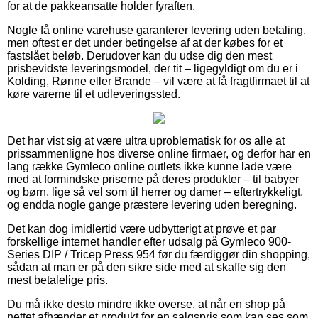
for at de pakkeansatte holder fyraften.
Nogle få online varehuse garanterer levering uden betaling,
men oftest er det under betingelse af at der købes for et
fastslået beløb. Derudover kan du udse dig den mest
prisbevidste leveringsmodel, der tit – ligegyldigt om du er i
Kolding, Rønne eller Brande – vil være at få fragtfirmaet til at
køre varerne til et udleveringssted.
Det har vist sig at være ultra uproblematisk for os alle at
prissammenligne hos diverse online firmaer, og derfor har en
lang række Gymleco online outlets ikke kunne lade være
med at formindske priserne på deres produkter – til babyer
og børn, lige så vel som til herrer og damer – eftertrykkeligt,
og endda nogle gange præstere levering uden beregning.
Det kan dog imidlertid være udbytterigt at prøve et par
forskellige internet handler efter udsalg på Gymleco 900-
Series DIP / Tricep Press 954 før du færdiggør din shopping,
sådan at man er på den sikre side med at skaffe sig den
mest betalelige pris.
Du må ikke desto mindre ikke overse, at når en shop på
nettet afhænder et produkt for en salgspris som kan ses som