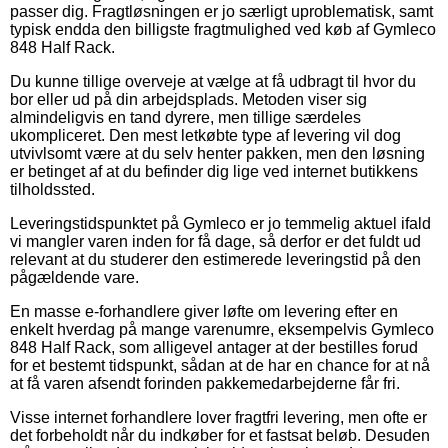
passer dig. Fragtløsningen er jo særligt uproblematisk, samt
typisk endda den billigste fragtmulighed ved køb af Gymleco
848 Half Rack.
Du kunne tillige overveje at vælge at få udbragt til hvor du
bor eller ud på din arbejdsplads. Metoden viser sig
almindeligvis en tand dyrere, men tillige særdeles
ukompliceret. Den mest letkøbte type af levering vil dog
utvivlsomt være at du selv henter pakken, men den løsning
er betinget af at du befinder dig lige ved internet butikkens
tilholdssted.
Leveringstidspunktet på Gymleco er jo temmelig aktuel ifald
vi mangler varen inden for få dage, så derfor er det fuldt ud
relevant at du studerer den estimerede leveringstid på den
pågældende vare.
En masse e-forhandlere giver løfte om levering efter en
enkelt hverdag på mange varenumre, eksempelvis Gymleco
848 Half Rack, som alligevel antager at der bestilles forud
for et bestemt tidspunkt, sådan at de har en chance for at nå
at få varen afsendt forinden pakkemedarbejderne får fri.
Visse internet forhandlere lover fragtfri levering, men ofte er
det forbeholdt når du indkøber for et fastsat beløb. Desuden