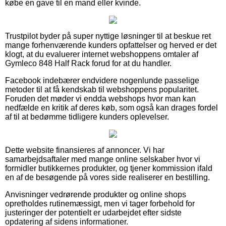
købe en gave til en mand eller kvinde.
Trustpilot byder på super nyttige løsninger til at beskue ret
mange forhenværende kunders opfattelser og herved er det
klogt, at du evaluerer internet webshoppens omtaler af
Gymleco 848 Half Rack forud for at du handler.
Facebook indebærer endvidere nogenlunde passelige
metoder til at få kendskab til webshoppens popularitet.
Foruden det møder vi endda webshops hvor man kan
nedfælde en kritik af deres køb, som også kan drages fordel
af til at bedømme tidligere kunders oplevelser.
Dette website finansieres af annoncer. Vi har
samarbejdsaftaler med mange online selskaber hvor vi
formidler butikkernes produkter, og tjener kommission ifald
en af de besøgende på vores side realiserer en bestilling.
Anvisninger vedrørende produkter og online shops
opretholdes rutinemæssigt, men vi tager forbehold for
justeringer der potentielt er udarbejdet efter sidste
opdatering af sidens informationer.