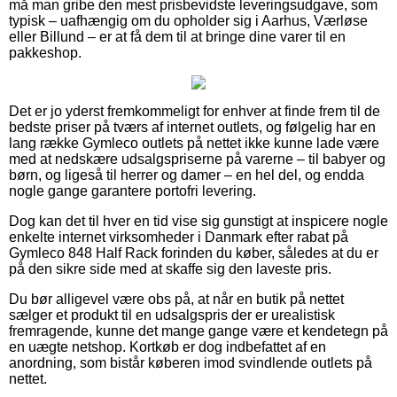
må man gribe den mest prisbevidste leveringsudgave, som
typisk – uafhængig om du opholder sig i Aarhus, Værløse
eller Billund – er at få dem til at bringe dine varer til en
pakkeshop.
Det er jo yderst fremkommeligt for enhver at finde frem til de
bedste priser på tværs af internet outlets, og følgelig har en
lang række Gymleco outlets på nettet ikke kunne lade være
med at nedskære udsalgspriserne på varerne – til babyer og
børn, og ligeså til herrer og damer – en hel del, og endda
nogle gange garantere portofri levering.
Dog kan det til hver en tid vise sig gunstigt at inspicere nogle
enkelte internet virksomheder i Danmark efter rabat på
Gymleco 848 Half Rack forinden du køber, således at du er
på den sikre side med at skaffe sig den laveste pris.
Du bør alligevel være obs på, at når en butik på nettet
sælger et produkt til en udsalgspris der er urealistisk
fremragende, kunne det mange gange være et kendetegn på
en uægte netshop. Kortkøb er dog indbefattet af en
anordning, som bistår køberen imod svindlende outlets på
nettet.