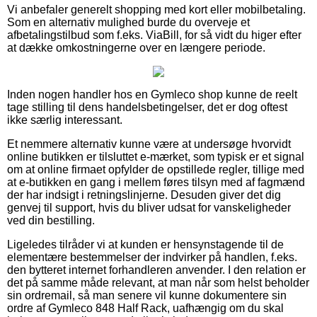
Vi anbefaler generelt shopping med kort eller mobilbetaling.
Som en alternativ mulighed burde du overveje et
afbetalingstilbud som f.eks. ViaBill, for så vidt du higer efter
at dække omkostningerne over en længere periode.
Inden nogen handler hos en Gymleco shop kunne de reelt
tage stilling til dens handelsbetingelser, det er dog oftest
ikke særlig interessant.
Et nemmere alternativ kunne være at undersøge hvorvidt
online butikken er tilsluttet e-mærket, som typisk er et signal
om at online firmaet opfylder de opstillede regler, tillige med
at e-butikken en gang i mellem føres tilsyn med af fagmænd
der har indsigt i retningslinjerne. Desuden giver det dig
genvej til support, hvis du bliver udsat for vanskeligheder
ved din bestilling.
Ligeledes tilråder vi at kunden er hensynstagende til de
elementære bestemmelser der indvirker på handlen, f.eks.
den bytteret internet forhandleren anvender. I den relation er
det på samme måde relevant, at man når som helst beholder
sin ordremail, så man senere vil kunne dokumentere sin
ordre af Gymleco 848 Half Rack, uafhængig om du skal