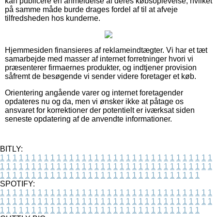
kan publicere en anmeldelse af deres købsoplevelse, hvilket
på samme måde burde drages fordel af til at afveje
tilfredsheden hos kunderne.
Hjemmesiden finansieres af reklameindtægter. Vi har et tæt
samarbejde med masser af internet forretninger hvori vi
præsenterer firmaernes produkter, og indtjener provision
såfremt de besøgende vi sender videre foretager et køb.
Orientering angående varer og internet foretagender
opdateres nu og da, men vi ønsker ikke at påtage os
ansvaret for korrektioner der potentielt er iværksat siden
seneste opdatering af de anvendte informationer.
BITLY:
1
1
1
1
1
1
1
1
1
1
1
1
1
1
1
1
1
1
1
1
1
1
1
1
1
1
1
1
1
1
1
1
1
1
1
1
1
1
1
1
1
1
1
1
1
1
1
1
1
1
1
1
1
1
1
1
1
1
1
1
1
1
1
1
1
1
1
1
1
1
1
1
1
1
1
1
1
1
1
1
1
1
1
1
1
1
1
1
1
1
1
1
1
1
1
1
1
1
1
1
SPOTIFY:
1
1
1
1
1
1
1
1
1
1
1
1
1
1
1
1
1
1
1
1
1
1
1
1
1
1
1
1
1
1
1
1
1
1
1
1
1
1
1
1
1
1
1
1
1
1
1
1
1
1
1
1
1
1
1
1
1
1
1
1
1
1
1
1
1
1
1
1
1
1
1
1
1
1
1
1
1
1
1
1
1
1
1
1
1
1
1
1
1
1
1
1
1
1
1
1
1
1
1
1