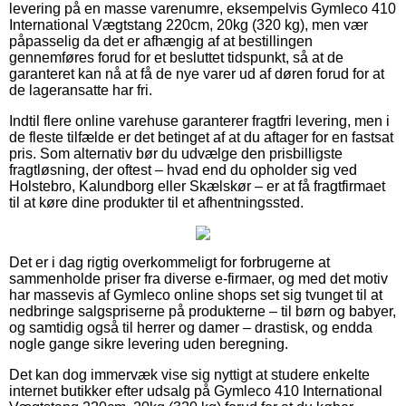
levering på en masse varenumre, eksempelvis Gymleco 410
International Vægtstang 220cm, 20kg (320 kg), men vær
påpasselig da det er afhængig af at bestillingen
gennemføres forud for et besluttet tidspunkt, så at de
garanteret kan nå at få de nye varer ud af døren forud for at
de lageransatte har fri.
Indtil flere online varehuse garanterer fragtfri levering, men i
de fleste tilfælde er det betinget af at du aftager for en fastsat
pris. Som alternativ bør du udvælge den prisbilligste
fragtløsning, der oftest – hvad end du opholder sig ved
Holstebro, Kalundborg eller Skælskør – er at få fragtfirmaet
til at køre dine produkter til et afhentningssted.
Det er i dag rigtig overkommeligt for forbrugerne at
sammenholde priser fra diverse e-firmaer, og med det motiv
har massevis af Gymleco online shops set sig tvunget til at
nedbringe salgspriserne på produkterne – til børn og babyer,
og samtidig også til herrer og damer – drastisk, og endda
nogle gange sikre levering uden beregning.
Det kan dog immervæk vise sig nyttigt at studere enkelte
internet butikker efter udsalg på Gymleco 410 International