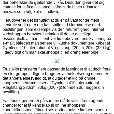
der behersker de gældende vilkår. Desuden giver det dig
chance for at få assistance, såfremt du bliver udsat for
besvær som følge af dit indkøb.
Herudover er det fornuftigt at du er på vagt for de mest
centrale vedtægter der kan spille ind i forbindelse med
bestillingen, som eksempelvis den returrettighed internet
webshoppen benytter. I relation til det er det tillige
essesentielt, at man til enhver tid opbevarer ens kvittering på
e-mail, således man senere vil kunne dokumentere købet af
Gymleco 410 International Vægtstang 220cm, 20kg (320 kg),
ligegyldigt om man skal shoppe til en dreng eller pige.
Trustpilot præsterer flere passende løsninger til at dechifrere
en stor gruppe tidligere brugeres anmeldelser og derved er
det anbefalelsesværdigt, at du tager et kig på online
shoppens bedømmelser af Gymleco 410 International
Vægtstang 220cm, 20kg (320 kg) forinden du lægger din
bestilling.
Facebook genererer på samme måde visse fremragende
chancer for at få kendskab til online shoppens
kundetilfredshed. Tilmed ses endda online firmaer hvor du