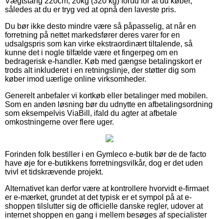
Vægtstang 220cm, 20kg (320 kg) forud for at du køber,
således at du er tryg ved at opnå den laveste pris.
Du bør ikke desto mindre være så påpasselig, at når en
forretning på nettet markedsfører deres varer for en
udsalgspris som kan virke ekstraordinært tiltalende, så
kunne det i nogle tilfælde være et fingerpeg om en
bedragerisk e-handler. Køb med gængse betalingskort er
trods alt inkluderet i en retningslinje, der støtter dig som
køber imod uærlige online virksomheder.
Generelt anbefaler vi kortkøb eller betalinger med mobilen.
Som en anden løsning bør du udnytte en afbetalingsordning
som eksempelvis ViaBill, ifald du agter at afbetale
omkostningerne over flere uger.
Forinden folk bestiller i en Gymleco e-butik bør de de facto
have øje for e-butikkens forretningsvilkår, dog er det uden
tvivl et tidskrævende projekt.
Alternativet kan derfor være at kontrollere hvorvidt e-firmaet
er e-mærket, grundet at det typisk er et sympol på at e-
shoppen tilslutter sig de officielle danske regler, udover at
internet shoppen en gang i mellem besøges af specialister