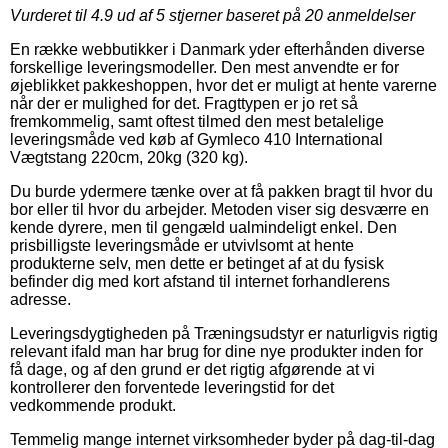
Vurderet til
4.9
ud af 5 stjerner baseret på
20
anmeldelser
En række webbutikker i Danmark yder efterhånden diverse
forskellige leveringsmodeller. Den mest anvendte er for
øjeblikket pakkeshoppen, hvor det er muligt at hente varerne
når der er mulighed for det. Fragttypen er jo ret så
fremkommelig, samt oftest tilmed den mest betalelige
leveringsmåde ved køb af Gymleco 410 International
Vægtstang 220cm, 20kg (320 kg).
Du burde ydermere tænke over at få pakken bragt til hvor du
bor eller til hvor du arbejder. Metoden viser sig desværre en
kende dyrere, men til gengæld ualmindeligt enkel. Den
prisbilligste leveringsmåde er utvivlsomt at hente
produkterne selv, men dette er betinget af at du fysisk
befinder dig med kort afstand til internet forhandlerens
adresse.
Leveringsdygtigheden på Træningsudstyr er naturligvis rigtig
relevant ifald man har brug for dine nye produkter inden for
få dage, og af den grund er det rigtig afgørende at vi
kontrollerer den forventede leveringstid for det
vedkommende produkt.
Temmelig mange internet virksomheder byder på dag-til-dag