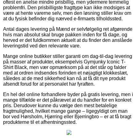
oftest en anelse mindre prisbillig, men ydermere temmelig
problemfri. Den prisbilligste fragttype kan ikke modsiges at
være at hente varerne selv, men den løsning stiller krav om
at du fysisk befinder dig nærved e-firmaets tilholdssted.
Antal dages levering på Mænd er selvfølgelig ret afgørende
hvis man absolut skal bruge pakken inden for få dage, og
herved er det fuldkommen aktuelt at du finder den anslåede
leveringstid ved den relevante vare.
Mange online butikker stiller garanti om dag-til-dag levering
på masser af produkter, eksempelvis Gymjunky Iconic T-
Shirt Black, men vær opmærksom på at det står og falder
med at ordren indsendes forinden et nøjagtigt klokkeslæt,
således at de med sikkerhed kan nå at få dit nye produkt
afsendt forud for at personalet har fyraften.
En hel del online forhandlere byder på gratis levering, men i
mange tilfælde er det påkrævet at du handler for en konkret
pris. Derudover kunne du vælge den mest betalelige
fragtmulighed, hvilket mange gange – ligegyldigt om man
bor ved Hørsholm, Hjørring eller Bjerringbro – er at få bragt
produkterne til et afhentningssted.