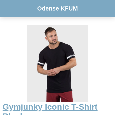
Odense KFUM
Gymjunky Iconic T-Shirt