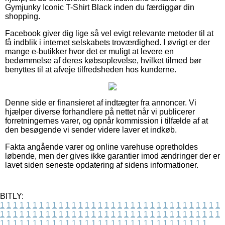
Gymjunky Iconic T-Shirt Black inden du færdiggør din
shopping.
Facebook giver dig lige så vel evigt relevante metoder til at
få indblik i internet selskabets troværdighed. I øvrigt er der
mange e-butikker hvor det er muligt at levere en
bedømmelse af deres købsoplevelse, hvilket tilmed bør
benyttes til at afveje tilfredsheden hos kunderne.
Denne side er finansieret af indtægter fra annoncer. Vi
hjælper diverse forhandlere på nettet når vi publicerer
forretningernes varer, og opnår kommission i tilfælde af at
den besøgende vi sender videre laver et indkøb.
Fakta angående varer og online varehuse opretholdes
løbende, men der gives ikke garantier imod ændringer der er
lavet siden seneste opdatering af sidens informationer.
BITLY:
1
1
1
1
1
1
1
1
1
1
1
1
1
1
1
1
1
1
1
1
1
1
1
1
1
1
1
1
1
1
1
1
1
1
1
1
1
1
1
1
1
1
1
1
1
1
1
1
1
1
1
1
1
1
1
1
1
1
1
1
1
1
1
1
1
1
1
1
1
1
1
1
1
1
1
1
1
1
1
1
1
1
1
1
1
1
1
1
1
1
1
1
1
1
1
1
1
1
1
1