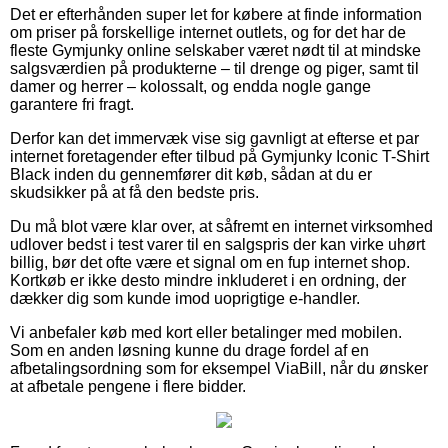
Det er efterhånden super let for købere at finde information
om priser på forskellige internet outlets, og for det har de
fleste Gymjunky online selskaber været nødt til at mindske
salgsværdien på produkterne – til drenge og piger, samt til
damer og herrer – kolossalt, og endda nogle gange
garantere fri fragt.
Derfor kan det immervæk vise sig gavnligt at efterse et par
internet foretagender efter tilbud på Gymjunky Iconic T-Shirt
Black inden du gennemfører dit køb, sådan at du er
skudsikker på at få den bedste pris.
Du må blot være klar over, at såfremt en internet virksomhed
udlover bedst i test varer til en salgspris der kan virke uhørt
billig, bør det ofte være et signal om en fup internet shop.
Kortkøb er ikke desto mindre inkluderet i en ordning, der
dækker dig som kunde imod uoprigtige e-handler.
Vi anbefaler køb med kort eller betalinger med mobilen.
Som en anden løsning kunne du drage fordel af en
afbetalingsordning som for eksempel ViaBill, når du ønsker
at afbetale pengene i flere bidder.