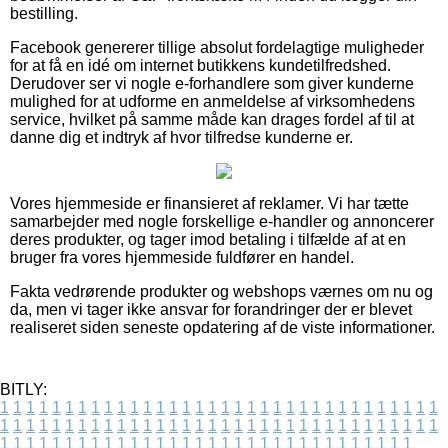
bestilling.
Facebook genererer tillige absolut fordelagtige muligheder
for at få en idé om internet butikkens kundetilfredshed.
Derudover ser vi nogle e-forhandlere som giver kunderne
mulighed for at udforme en anmeldelse af virksomhedens
service, hvilket på samme måde kan drages fordel af til at
danne dig et indtryk af hvor tilfredse kunderne er.
Vores hjemmeside er finansieret af reklamer. Vi har tætte
samarbejder med nogle forskellige e-handler og annoncerer
deres produkter, og tager imod betaling i tilfælde af at en
bruger fra vores hjemmeside fuldfører en handel.
Fakta vedrørende produkter og webshops værnes om nu og
da, men vi tager ikke ansvar for forandringer der er blevet
realiseret siden seneste opdatering af de viste informationer.
BITLY:
1
1
1
1
1
1
1
1
1
1
1
1
1
1
1
1
1
1
1
1
1
1
1
1
1
1
1
1
1
1
1
1
1
1
1
1
1
1
1
1
1
1
1
1
1
1
1
1
1
1
1
1
1
1
1
1
1
1
1
1
1
1
1
1
1
1
1
1
1
1
1
1
1
1
1
1
1
1
1
1
1
1
1
1
1
1
1
1
1
1
1
1
1
1
1
1
1
1
1
1