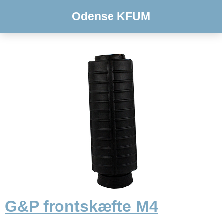
Odense KFUM
G&P frontskæfte M4