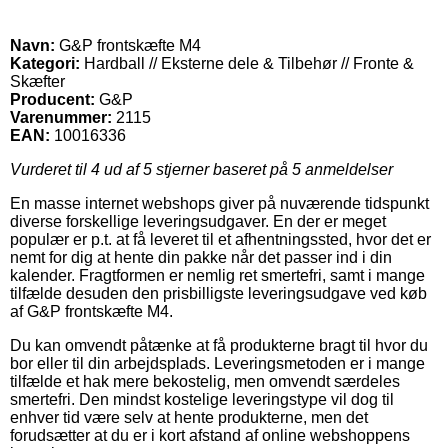
Navn:
G&P frontskæfte M4
Kategori:
Hardball // Eksterne dele & Tilbehør // Fronte &
Skæfter
Producent:
G&P
Varenummer:
2115
EAN:
10016336
Vurderet til
4
ud af 5 stjerner baseret på
5
anmeldelser
En masse internet webshops giver på nuværende tidspunkt
diverse forskellige leveringsudgaver. En der er meget
populær er p.t. at få leveret til et afhentningssted, hvor det er
nemt for dig at hente din pakke når det passer ind i din
kalender. Fragtformen er nemlig ret smertefri, samt i mange
tilfælde desuden den prisbilligste leveringsudgave ved køb
af G&P frontskæfte M4.
Du kan omvendt påtænke at få produkterne bragt til hvor du
bor eller til din arbejdsplads. Leveringsmetoden er i mange
tilfælde et hak mere bekostelig, men omvendt særdeles
smertefri. Den mindst kostelige leveringstype vil dog til
enhver tid være selv at hente produkterne, men det
forudsætter at du er i kort afstand af online webshoppens