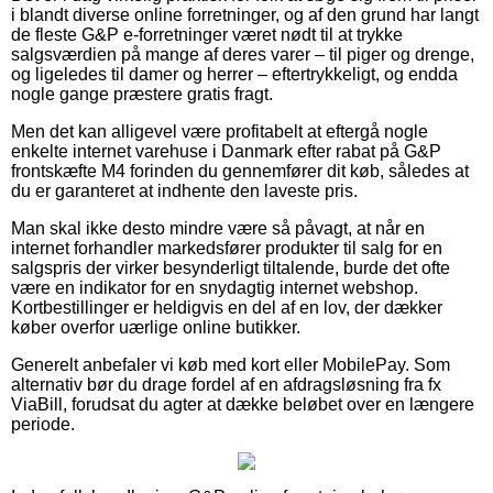
i blandt diverse online forretninger, og af den grund har langt
de fleste G&P e-forretninger været nødt til at trykke
salgsværdien på mange af deres varer – til piger og drenge,
og ligeledes til damer og herrer – eftertrykkeligt, og endda
nogle gange præstere gratis fragt.
Men det kan alligevel være profitabelt at eftergå nogle
enkelte internet varehuse i Danmark efter rabat på G&P
frontskæfte M4 forinden du gennemfører dit køb, således at
du er garanteret at indhente den laveste pris.
Man skal ikke desto mindre være så påvagt, at når en
internet forhandler markedsfører produkter til salg for en
salgspris der virker besynderligt tiltalende, burde det ofte
være en indikator for en snydagtig internet webshop.
Kortbestillinger er heldigvis en del af en lov, der dækker
køber overfor uærlige online butikker.
Generelt anbefaler vi køb med kort eller MobilePay. Som
alternativ bør du drage fordel af en afdragsløsning fra fx
ViaBill, forudsat du agter at dække beløbet over en længere
periode.