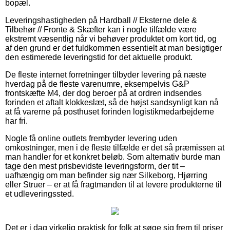
bopæl.
Leveringshastigheden på Hardball // Eksterne dele &
Tilbehør // Fronte & Skæfter kan i nogle tilfælde være
ekstremt væsentlig når vi behøver produktet om kort tid, og
af den grund er det fuldkommen essentielt at man besigtiger
den estimerede leveringstid for det aktuelle produkt.
De fleste internet forretninger tilbyder levering på næste
hverdag på de fleste varenumre, eksempelvis G&P
frontskæfte M4, der dog beroer på at ordren indsendes
forinden et aftalt klokkeslæt, så de højst sandsynligt kan nå
at få varerne på posthuset forinden logistikmedarbejderne
har fri.
Nogle få online outlets frembyder levering uden
omkostninger, men i de fleste tilfælde er det så præmissen at
man handler for et konkret beløb. Som alternativ burde man
tage den mest prisbevidste leveringsform, der tit –
uafhængig om man befinder sig nær Silkeborg, Hjørring
eller Struer – er at få fragtmanden til at levere produkterne til
et udleveringssted.
Det er i dag virkelig praktisk for folk at søge sig frem til priser