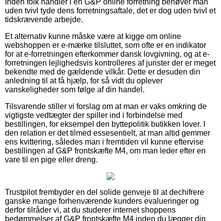
Inden folk handler i en G&P online forretning behøver man
uden tvivl tyde dens forretningsaftale, det er dog uden tvivl et
tidskrævende arbejde.
Et alternativ kunne måske være at kigge om online
webshoppen er e-mærke tilsluttet, som ofte er en indikator
for at e-forretningen efterkommer dansk lovgivning, og at e-
forretningen lejlighedsvis kontrolleres af jurister der er meget
bekendte med de gældende vilkår. Dette er desuden din
anledning til at få hjælp, for så vidt du oplever
vanskeligheder som følge af din handel.
Tilsvarende stiller vi forslag om at man er vaks omkring de
vigtigste vedtægter der spiller ind i forbindelse med
bestillingen, for eksempel den byttepolitik butikken lover. I
den relation er det tilmed essesentielt, at man altid gemmer
ens kvittering, således man i fremtiden vil kunne eftervise
bestillingen af G&P frontskæfte M4, om man leder efter en
vare til en pige eller dreng.
Trustpilot frembyder en del solide genveje til at dechifrere
ganske mange forhenværende kunders evalueringer og
derfor tilråder vi, at du studerer internet shoppens
bedømmelser af G&P frontskæfte M4 inden du lægger din