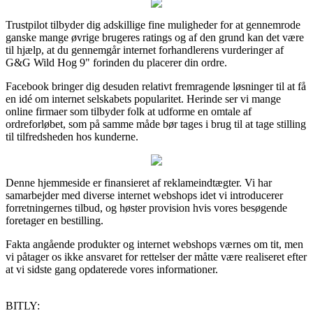
Trustpilot tilbyder dig adskillige fine muligheder for at gennemrode
ganske mange øvrige brugeres ratings og af den grund kan det være
til hjælp, at du gennemgår internet forhandlerens vurderinger af
G&G Wild Hog 9" forinden du placerer din ordre.
Facebook bringer dig desuden relativt fremragende løsninger til at få
en idé om internet selskabets popularitet. Herinde ser vi mange
online firmaer som tilbyder folk at udforme en omtale af
ordreforløbet, som på samme måde bør tages i brug til at tage stilling
til tilfredsheden hos kunderne.
Denne hjemmeside er finansieret af reklameindtægter. Vi har
samarbejder med diverse internet webshops idet vi introducerer
forretningernes tilbud, og høster provision hvis vores besøgende
foretager en bestilling.
Fakta angående produkter og internet webshops værnes om tit, men
vi påtager os ikke ansvaret for rettelser der måtte være realiseret efter
at vi sidste gang opdaterede vores informationer.
BITLY: