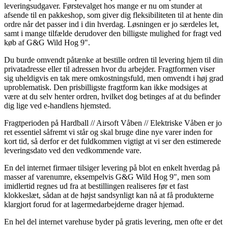
leveringsudgaver. Førstevalget hos mange er nu om stunder at
afsende til en pakkeshop, som giver dig fleksibiliteten til at hente din
ordre når det passer ind i din hverdag. Løsningen er jo særdeles let,
samt i mange tilfælde derudover den billigste mulighed for fragt ved
køb af G&G Wild Hog 9".
Du burde omvendt påtænke at bestille ordren til levering hjem til din
privatadresse eller til adressen hvor du arbejder. Fragtformen viser
sig uheldigvis en tak mere omkostningsfuld, men omvendt i høj grad
uproblematisk. Den prisbilligste fragtform kan ikke modsiges at
være at du selv henter ordren, hvilket dog betinges af at du befinder
dig lige ved e-handlens hjemsted.
Fragtperioden på Hardball // Airsoft Våben // Elektriske Våben er jo
ret essentiel såfremt vi står og skal bruge dine nye varer inden for
kort tid, så derfor er det fuldkommen vigtigt at vi ser den estimerede
leveringsdato ved den vedkommende vare.
En del internet firmaer tilsiger levering på blot en enkelt hverdag på
masser af varenumre, eksempelvis G&G Wild Hog 9", men som
imidlertid regnes ud fra at bestillingen realiseres før et fast
klokkeslæt, sådan at de højst sandsynligt kan nå at få produkterne
klargjort forud for at lagermedarbejderne drager hjemad.
En hel del internet varehuse byder på gratis levering, men ofte er det