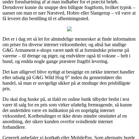
under forudsætning af at man indkøber for et præcist beløb.
Derudover kunne du snuppe den billigste fragtform, hvilket typisk –
uanset om man er nær Næstved, Hobro eller Slangerup – vil være at
få leveret din bestilling til et afhentningssted.
Det er i dag ret så let for almindelige mennesker at finde information
om priser fra diverse internet virksomheder, og altså har utallige
G&G Armament e-shops været nødt til at formindske priserne på
varerne – til drenge og piger, og endvidere også til voksne – helt i
bund, og endda nogle gange præstere fragtfri levering.
Det kan alligevel blive nyttigt at besigtige en række internet handler
efter udsalg på G&G Wild Hog 9" inden du gennemfører din
handel, så man er usvigeligt sikker på at modtage den prisbilligste
pris.
Du skal dog huske på, at ifald en online butik tilbyder bedst i test
varer til salg for en pris som virker ufattelig fremragende, så kunne
det undertiden være en indikation på en uoprigtig internet
virksomhed. Kortbetalinger er ikke desto mindre omsluttet af en
anordning, der sikrer kunden overfor svindlende internet
forhandlere.
Generelt anbefaler vi kortkøb eller MobilePay. Som alternativ burde