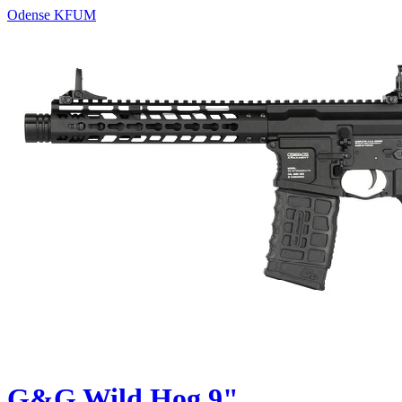
Odense KFUM
G&G Wild Hog 9"