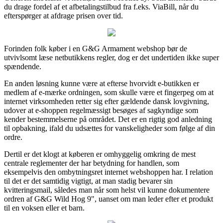
du drage fordel af et afbetalingstilbud fra f.eks. ViaBill, når du
efterspørger at afdrage prisen over tid.
Forinden folk køber i en G&G Armament webshop bør de
utvivlsomt læse netbutikkens regler, dog er det undertiden ikke super
spændende.
En anden løsning kunne være at efterse hvorvidt e-butikken er
medlem af e-mærke ordningen, som skulle være et fingerpeg om at
internet virksomheden retter sig efter gældende dansk lovgivning,
udover at e-shoppen regelmæssigt besøges af sagkyndige som
kender bestemmelserne på området. Det er en rigtig god anledning
til opbakning, ifald du udsættes for vanskeligheder som følge af din
ordre.
Dertil er det klogt at køberen er omhyggelig omkring de mest
centrale reglementer der har betydning for handlen, som
eksempelvis den ombytningsret internet webshoppen har. I relation
til det er det samtidig vigtigt, at man stadig bevarer sin
kvitteringsmail, således man når som helst vil kunne dokumentere
ordren af G&G Wild Hog 9", uanset om man leder efter et produkt
til en voksen eller et barn.