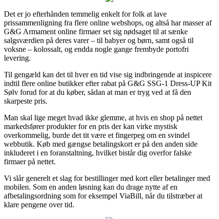
Det er jo efterhånden temmelig enkelt for folk at lave
prissammenligning fra flere online webshops, og altså har masser af
G&G Armament online firmaer set sig nødsaget til at sænke
salgsværdien på deres varer – til babyer og børn, samt også til
voksne – kolossalt, og endda nogle gange frembyde portofri
levering.
Til gengæld kan det til hver en tid vise sig indbringende at inspicere
indtil flere online butikker efter rabat på G&G SSG-1 Dress-UP Kit
Sølv forud for at du køber, sådan at man er tryg ved at få den
skarpeste pris.
Man skal lige meget hvad ikke glemme, at hvis en shop på nettet
markedsfører produkter for en pris der kan virke mystisk
overkommelig, burde det tit være et fingerpeg om en svindel
webbutik. Køb med gængse betalingskort er på den anden side
inkluderet i en foranstaltning, hvilket bistår dig overfor falske
firmaer på nettet.
Vi slår generelt et slag for bestillinger med kort eller betalinger med
mobilen. Som en anden løsning kan du drage nytte af en
afbetalingsordning som for eksempel ViaBill, når du tilstræber at
klare pengene over tid.