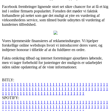
Facebook frembringer lignende stort set sikre chancer for at få et kig
ind i online firmaets popularitet. Foruden det møder vi faktisk
forhandlere på nettet som gør det muligt at ytre en vurdering af
virksomhedens service, som tilmed burde udnyttes til vurdering af
kundernes tilfredshed.
Vores hjemmeside finansieres af reklameindtægter. Vi hjælper
forskellige online webshops hvori vi introducerer deres varer, og
indtjener honorar i tilfælde af at du fuldfører en ordre.
Fakta omkring tilbud og internet forretninger ajourføres løbende,
men vi tager forbehold for justeringer der muligvis er udarbejdet
siden sidste opdatering af de viste informationer.
BITLY:
1
1
1
1
1
1
1
1
1
1
1
1
1
1
1
1
1
1
1
1
1
1
1
1
1
1
1
1
1
1
1
1
1
1
1
1
1
1
1
1
1
1
1
1
1
1
1
1
1
1
1
1
1
1
1
1
1
1
1
1
1
1
1
1
1
1
1
1
1
1
1
1
1
1
1
1
1
1
1
1
1
1
1
1
1
1
1
1
1
1
1
1
1
1
1
1
1
1
1
1
SPOTIFY:
1
1
1
1
1
1
1
1
1
1
1
1
1
1
1
1
1
1
1
1
1
1
1
1
1
1
1
1
1
1
1
1
1
1
1
1
1
1
1
1
1
1
1
1
1
1
1
1
1
1
1
1
1
1
1
1
1
1
1
1
1
1
1
1
1
1
1
1
1
1
1
1