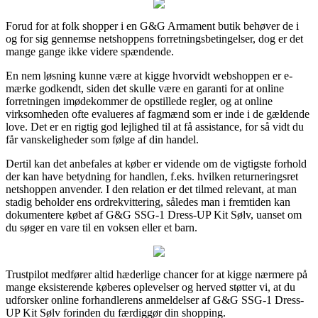
Forud for at folk shopper i en G&G Armament butik behøver de i
og for sig gennemse netshoppens forretningsbetingelser, dog er det
mange gange ikke videre spændende.
En nem løsning kunne være at kigge hvorvidt webshoppen er e-
mærke godkendt, siden det skulle være en garanti for at online
forretningen imødekommer de opstillede regler, og at online
virksomheden ofte evalueres af fagmænd som er inde i de gældende
love. Det er en rigtig god lejlighed til at få assistance, for så vidt du
får vanskeligheder som følge af din handel.
Dertil kan det anbefales at køber er vidende om de vigtigste forhold
der kan have betydning for handlen, f.eks. hvilken returneringsret
netshoppen anvender. I den relation er det tilmed relevant, at man
stadig beholder ens ordrekvittering, således man i fremtiden kan
dokumentere købet af G&G SSG-1 Dress-UP Kit Sølv, uanset om
du søger en vare til en voksen eller et barn.
Trustpilot medfører altid hæderlige chancer for at kigge nærmere på
mange eksisterende køberes oplevelser og herved støtter vi, at du
udforsker online forhandlerens anmeldelser af G&G SSG-1 Dress-
UP Kit Sølv forinden du færdiggør din shopping.