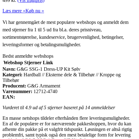
499
kr.
(Vis fragtpris)
Læs mere »
Køb nu »
Vi har gennemgået de mest populære webshops og anmeldt dem
med stjerner fra 1 til 5 ud fra bl.a. deres prisniveau,
sortimentstørrelse, kundeservice, brugervenlighed, betingelser,
leveringsformer og betalingsmuligheder.
Bedst anmeldte webshops
Webshop
Stjerner
Link
Navn:
G&G SSG-1 Dress-UP Kit Sølv
Kategori:
Hardball // Eksterne dele & Tilbehør // Kroppe og
Tilbehør
Producent:
G&G Armament
Varenummer:
12712-4740
EAN:
Vurderet til
4.9
ud af 5 stjerner baseret på
14
anmeldelser
En masse netshops tildeler efterhånden flere leveringsmuligheder.
En af de populære er for nærværende pakkeshoppen, hvor du kan
afhente din pakke på et valgfrit tidspunkt. Løsningen er altså rigtig
problemfri, samt typisk også den mest betalelige form for levering