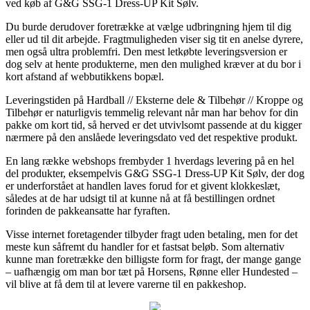
ved køb af G&G SSG-1 Dress-UP Kit Sølv.
Du burde derudover foretrække at vælge udbringning hjem til dig
eller ud til dit arbejde. Fragtmuligheden viser sig tit en anelse dyrere,
men også ultra problemfri. Den mest letkøbte leveringsversion er
dog selv at hente produkterne, men den mulighed kræver at du bor i
kort afstand af webbutikkens bopæl.
Leveringstiden på Hardball // Eksterne dele & Tilbehør // Kroppe og
Tilbehør er naturligvis temmelig relevant når man har behov for din
pakke om kort tid, så herved er det utvivlsomt passende at du kigger
nærmere på den anslåede leveringsdato ved det respektive produkt.
En lang række webshops frembyder 1 hverdags levering på en hel
del produkter, eksempelvis G&G SSG-1 Dress-UP Kit Sølv, der dog
er underforstået at handlen laves forud for et givent klokkeslæt,
således at de har udsigt til at kunne nå at få bestillingen ordnet
forinden de pakkeansatte har fyraften.
Visse internet foretagender tilbyder fragt uden betaling, men for det
meste kun såfremt du handler for et fastsat beløb. Som alternativ
kunne man foretrække den billigste form for fragt, der mange gange
– uafhængig om man bor tæt på Horsens, Rønne eller Hundested –
vil blive at få dem til at levere varerne til en pakkeshop.