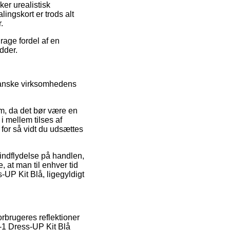
ker urealistisk
ingskort er trods alt
.
rage fordel af en
dder.
ranske virksomhedens
, da det bør være en
i mellem tilses af
, for så vidt du udsættes
 indflydelse på handlen,
e, at man til enhver tid
UP Kit Blå, ligegyldigt
rbrugeres reflektioner
-1 Dress-UP Kit Blå