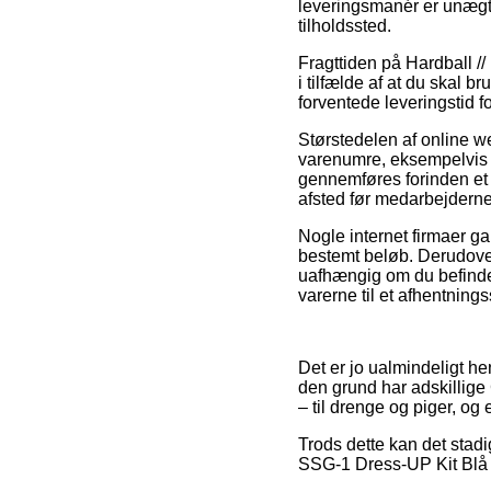
leveringsmanér er unægtel
tilholdssted.
Fragttiden på Hardball //
i tilfælde af at du skal 
forventede leveringstid 
Størstedelen af online w
varenumre, eksempelvis G
gennemføres forinden et 
afsted før medarbejdern
Nogle internet firmaer ga
bestemt beløb. Derudove
uafhængig om du befinder
varerne til et afhentnings
Det er jo ualmindeligt he
den grund har adskillige
– til drenge og piger, og
Trods dette kan det stad
SSG-1 Dress-UP Kit Blå f