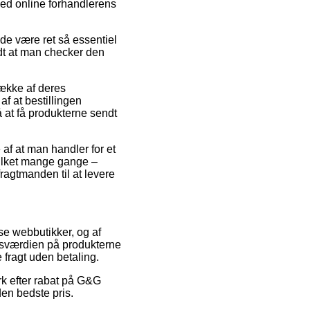
ved online forhandlerens
lde være ret så essentiel
ldt at man checker den
række af deres
f at bestillingen
 at få produkterne sendt
 af at man handler for et
ilket mange gange –
ragtmanden til at levere
rse webbutikker, og af
lgsværdien på produkterne
 fragt uden betaling.
rk efter rabat på G&G
en bedste pris.