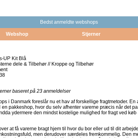
Bedst anmeldte webshops
Webshop
Stjerner
-UP Kit Blå
sterne dele & Tilbehør // Kroppe og Tilbehør
ent
38
jerner baseret på
23
anmeldelser
i Danmark foreslår nu et hav af forskellige fragtmetoder. En a
il en pakkeshop, hvor du selv afhenter varerne præcis når det pa
 endda ydermere den mindst kostelige mulighed for fragt ved kø
er at få varerne bragt hjem til hvor du bor eller ud til dit arbe
 omkostningsfuld, men derudover særdeles fremkommelig. Den me