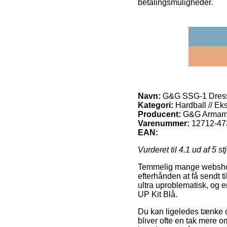
betalingsmuligheder.
Navn:
G&G SSG-1 Dress
Kategori:
Hardball // Ek
Producent:
G&G Armam
Varenummer:
12712-47
EAN:
Vurderet til
4.1
ud af 5 st
Temmelig mange webshops 
efterhånden at få sendt t
ultra uproblematisk, og
UP Kit Blå.
Du kan ligeledes tænke ov
bliver ofte en tak mere