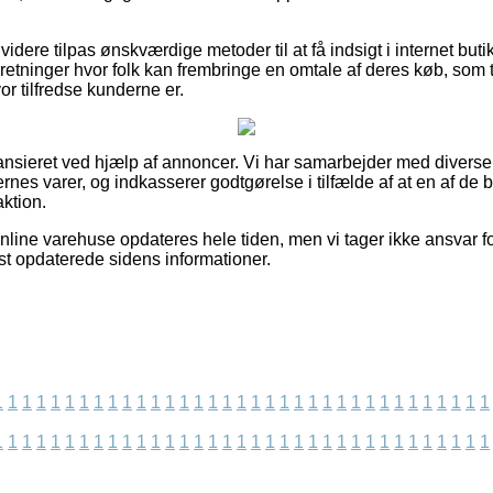
ere tilpas ønskværdige metoder til at få indsigt i internet but
retninger hvor folk kan frembringe en omtale af deres køb, som t
or tilfredse kunderne er.
nsieret ved hjælp af annoncer. Vi har samarbejder med diverse e
rnes varer, og indkasserer godtgørelse i tilfælde af at en af d
ktion.
nline varehuse opdateres hele tiden, men vi tager ikke ansvar f
idst opdaterede sidens informationer.
1
1
1
1
1
1
1
1
1
1
1
1
1
1
1
1
1
1
1
1
1
1
1
1
1
1
1
1
1
1
1
1
1
1
1
1
1
1
1
1
1
1
1
1
1
1
1
1
1
1
1
1
1
1
1
1
1
1
1
1
1
1
1
1
1
1
1
1
1
1