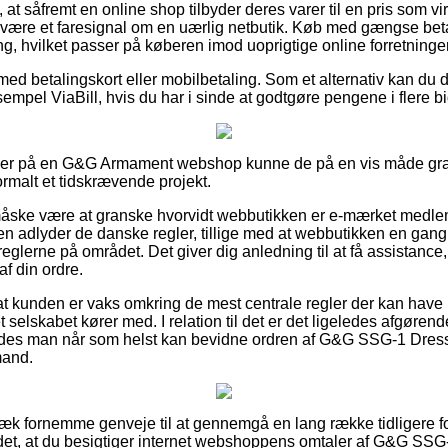
at såfremt en online shop tilbyder deres varer til en pris som vir
it være et faresignal om en uærlig netbutik. Køb med gængse betal
ng, hvilket passer på køberen imod uoprigtige online forretninger
 med betalingskort eller mobilbetaling. Som et alternativ kan du d
sempel ViaBill, hvis du har i sinde at godtgøre pengene i flere bi
tiller på en G&G Armament webshop kunne de på en vis måde g
ormalt et tidskrævende projekt.
ske være at granske hvorvidt webbutikken er e-mærket medlem
n adlyder de danske regler, tillige med at webbutikken en gang 
 reglerne på området. Det giver dig anledning til at få assistance
f din ordre.
for at kunden er vaks omkring de mest centrale regler der kan have
et selskabet kører med. I relation til det er det ligeledes afgørend
ledes man når som helst kan bevidne ordren af G&G SSG-1 Dress-
mand.
væk fornemme genveje til at gennemgå en lang række tidligere fo
 det, at du besigtiger internet webshoppens omtaler af G&G SSG