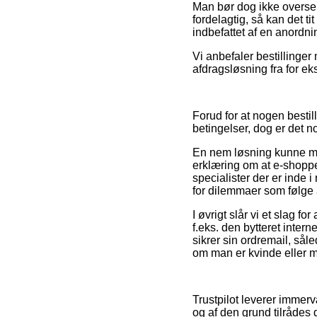
Man bør dog ikke overse, 
fordelagtig, så kan det t
indbefattet af en anordni
Vi anbefaler bestillinger
afdragsløsning fra for ek
Forud for at nogen bes
betingelser, dog er det n
En nem løsning kunne må
erklæring om at e-shoppe
specialister der er inde i
for dilemmaer som følge a
I øvrigt slår vi et slag 
f.eks. den bytteret intern
sikrer sin ordremail, så
om man er kvinde eller 
Trustpilot leverer immer
og af den grund tilrådes