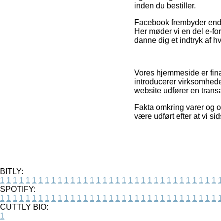
inden du bestiller.
Facebook frembyder endvid
Her møder vi en del e-for
danne dig et indtryk af hv
Vores hjemmeside er fina
introducerer virksomhede
website udfører en transa
Fakta omkring varer og o
være udført efter at vi s
BITLY:
1
1
1
1
1
1
1
1
1
1
1
1
1
1
1
1
1
1
1
1
1
1
1
1
1
1
1
1
1
1
1
1
1
1
SPOTIFY:
1
1
1
1
1
1
1
1
1
1
1
1
1
1
1
1
1
1
1
1
1
1
1
1
1
1
1
1
1
1
1
1
1
1
CUTTLY BIO:
1