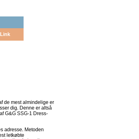
Link
f de mest almindelige er
sser dig. Denne er altså
b af G&G SSG-1 Dress-
jdes adresse. Metoden
st letkøbte