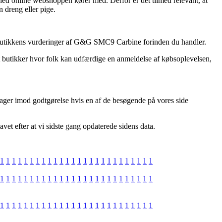
ighed online webshoppen kører med. Derfor er det tilmed relevant, at
 dreng eller pige.
line butikkens vurderinger af G&G SMC9 Carbine forinden du handler.
et butikker hvor folk kan udfærdige en anmeldelse af købsoplevelsen,
 tager imod godtgørelse hvis en af de besøgende på vores side
vet efter at vi sidste gang opdaterede sidens data.
1
1
1
1
1
1
1
1
1
1
1
1
1
1
1
1
1
1
1
1
1
1
1
1
1
1
1
1
1
1
1
1
1
1
1
1
1
1
1
1
1
1
1
1
1
1
1
1
1
1
1
1
1
1
1
1
1
1
1
1
1
1
1
1
1
1
1
1
1
1
1
1
1
1
1
1
1
1