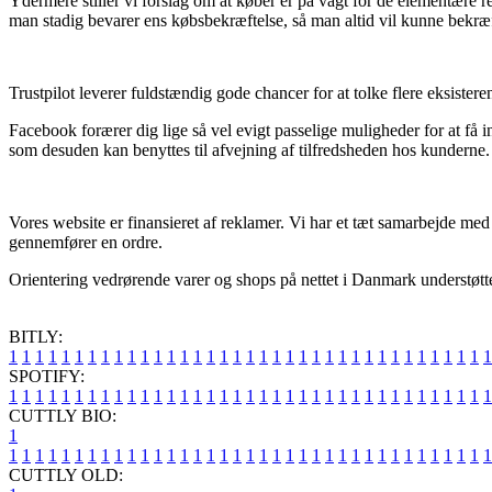
Ydermere stiller vi forslag om at køber er på vagt for de elementære r
man stadig bevarer ens købsbekræftelse, så man altid vil kunne bekr
Trustpilot leverer fuldstændig gode chancer for at tolke flere eksist
Facebook forærer dig lige så vel evigt passelige muligheder for at få
som desuden kan benyttes til afvejning af tilfredsheden hos kunderne.
Vores website er finansieret af reklamer. Vi har et tæt samarbejde med
gennemfører en ordre.
Orientering vedrørende varer og shops på nettet i Danmark understøttes 
BITLY:
1
1
1
1
1
1
1
1
1
1
1
1
1
1
1
1
1
1
1
1
1
1
1
1
1
1
1
1
1
1
1
1
1
1
1
1
1
SPOTIFY:
1
1
1
1
1
1
1
1
1
1
1
1
1
1
1
1
1
1
1
1
1
1
1
1
1
1
1
1
1
1
1
1
1
1
1
1
1
CUTTLY BIO:
1
1
1
1
1
1
1
1
1
1
1
1
1
1
1
1
1
1
1
1
1
1
1
1
1
1
1
1
1
1
1
1
1
1
1
1
1
1
CUTTLY OLD: