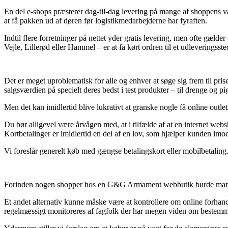
En del e-shops præsterer dag-til-dag levering på mange af shoppens va
at få pakken ud af døren før logistikmedarbejderne har fyraften.
Indtil flere forretninger på nettet yder gratis levering, men ofte gæld
Vejle, Lillerød eller Hammel – er at få kørt ordren til et udleveringsste
Det er meget uproblematisk for alle og enhver at søge sig frem til pr
salgsværdien på specielt deres bedst i test produkter – til drenge og pi
Men det kan imidlertid blive lukrativt at granske nogle få online outl
Du bør alligevel være årvågen med, at i tilfælde af at en internet websh
Kortbetalinger er imidlertid en del af en lov, som hjælper kunden imod
Vi foreslår generelt køb med gængse betalingskort eller mobilbetaling
Forinden nogen shopper hos en G&G Armament webbutik burde man til h
Et andet alternativ kunne måske være at kontrollere om online forhandl
regelmæssigt monitoreres af fagfolk der har megen viden om bestemm