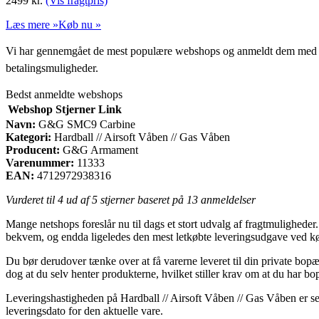
2499
kr.
(Vis fragtpris)
Læs mere »
Køb nu »
Vi har gennemgået de mest populære webshops og anmeldt dem med stjern
betalingsmuligheder.
Bedst anmeldte webshops
Webshop
Stjerner
Link
Navn:
G&G SMC9 Carbine
Kategori:
Hardball // Airsoft Våben // Gas Våben
Producent:
G&G Armament
Varenummer:
11333
EAN:
4712972938316
Vurderet til
4
ud af 5 stjerner baseret på
13
anmeldelser
Mange netshops foreslår nu til dags et stort udvalg af fragtmuligheder. 
bekvem, og endda ligeledes den mest letkøbte leveringsudgave ved
Du bør derudover tænke over at få varerne leveret til din private bop
dog at du selv henter produkterne, hvilket stiller krav om at du har 
Leveringshastigheden på Hardball // Airsoft Våben // Gas Våben er sel
leveringsdato for den aktuelle vare.