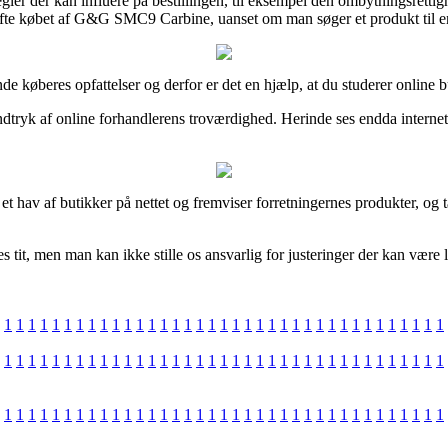
egler der kan influere på bestillingen, til eksempel den ombytningsrett
æfte købet af G&G SMC9 Carbine, uanset om man søger et produkt til en
erende køberes opfattelser og derfor er det en hjælp, at du studerer on
 indtryk af online forhandlerens troværdighed. Herinde ses endda intern
 et hav af butikker på nettet og fremviser forretningernes produkter, og
tit, men man kan ikke stille os ansvarlig for justeringer der kan være la
1
1
1
1
1
1
1
1
1
1
1
1
1
1
1
1
1
1
1
1
1
1
1
1
1
1
1
1
1
1
1
1
1
1
1
1
1
1
1
1
1
1
1
1
1
1
1
1
1
1
1
1
1
1
1
1
1
1
1
1
1
1
1
1
1
1
1
1
1
1
1
1
1
1
1
1
1
1
1
1
1
1
1
1
1
1
1
1
1
1
1
1
1
1
1
1
1
1
1
1
1
1
1
1
1
1
1
1
1
1
1