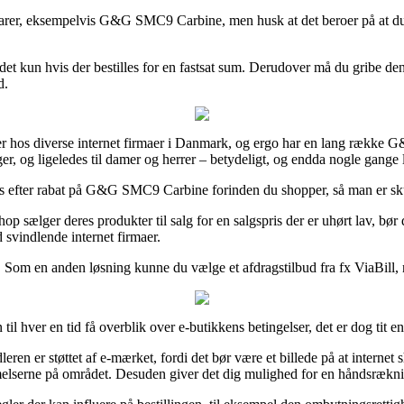
rer, eksempelvis G&G SMC9 Carbine, men husk at det beroer på at du bes
er det kun hvis der bestilles for en fastsat sum. Derudover må du gribe d
d.
iser hos diverse internet firmaer i Danmark, og ergo har en lang række 
ger, og ligeledes til damer og herrer – betydeligt, og endda nogle gange l
ets efter rabat på G&G SMC9 Carbine forinden du shopper, så man er skudsi
op sælger deres produkter til salg for en salgspris der er uhørt lav, bør
 svindlende internet firmaer.
. Som en anden løsning kunne du vælge et afdragstilbud fra fx ViaBill,
ver en tid få overblik over e-butikkens betingelser, det er dog tit e
eren er støttet af e-mærket, fordi det bør være et billede på at internet
elserne på området. Desuden giver det dig mulighed for en håndsræknin