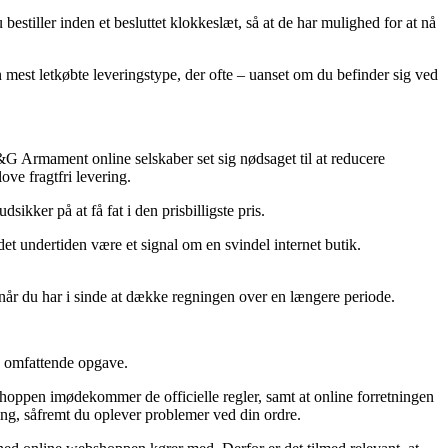
tiller inden et besluttet klokkeslæt, så at de har mulighed for at nå
en mest letkøbte leveringstype, der ofte – uanset om du befinder sig ved
G&G Armament online selskaber set sig nødsaget til at reducere
ove fragtfri levering.
kker på at få fat i den prisbilligste pris.
 det undertiden være et signal om en svindel internet butik.
 når du har i sinde at dække regningen over en længere periode.
n omfattende opgave.
 shoppen imødekommer de officielle regler, samt at online forretningen
g, såfremt du oplever problemer ved din ordre.