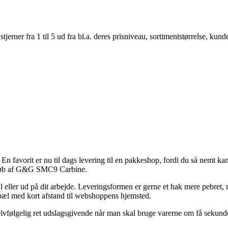
er fra 1 til 5 ud fra bl.a. deres prisniveau, sortimentstørrelse, kunde
En favorit er nu til dags levering til en pakkeshop, fordi du så nemt kan 
 køb af G&G SMC9 Carbine.
æl eller ud på dit arbejde. Leveringsformen er gerne et hak mere pebret,
bopæl med kort afstand til webshoppens hjemsted.
vfølgelig ret udslagsgivende når man skal bruge varerne om få sekunder,