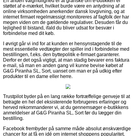
En anden valgmulighed er at granske om e-butikken er
støttet af e-mærket, hvilket burde være en antydning af at
online virksomheden anerkender dansk lovgivning, og at
internet firmaet regelmæssigt monitoreres af fagfolk der har
megen viden om de gældende regulativer. Desuden får du
lejlighed til bistand, ifald du bliver udsat for besvær i
forbindelse med dit køb.
I øvrigt går vi ind for at kunden er hensynstagende til de
mest essentielle vedtægter der spiller ind i forbindelse med
bestillingen, f.eks. den byttepolitik e-firmaet garanterer.
Derfor er det også vigtigt, at man stadig bevarer ens faktura
e-mail, så man en anden gang vil kunne bevise købet af
G&G Piranha SL, Sort, uanset om man er på udkig efter
produkter til en dame eller herre.
Trustpilot byder på en lang række fortræffelige genveje til at
betragte en hel del eksisterende forbrugeres erfaringer og
herved rekommanderer vi, at du gennemsøger e-butikkens
anmeldelser af G&G Piranha SL, Sort før du lægger din
bestilling.
Facebook frembyder på samme måde absolut ønskværdige
chancer for at få en idé om internet shoppens popularitet.