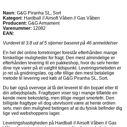
Navn:
G&G Piranha SL, Sort
Kategori:
Hardball // Airsoft Våben // Gas Våben
Producent:
G&G Armament
Varenummer:
12082
EAN:
Vurderet til
3.8
ud af 5 stjerner baseret på
46
anmeldelser
En hel del online forretninger foreslår efterhånden mange
forskellige muligheder for fragt. Den mest almindelige er
efterhånden levering til en pakkeshop, hvor du selv henter
dine nye varer på et valgfrit tidspunkt. Leveringsmetoden er
jo ret så gnidningsløs, og ofte tillige den mest betalelige
metode til levering ved køb af G&G Piranha SL, Sort.
Du bør også overveje at få det leveret til din bopæl eller til
din arbejdsplads. Fragttypen viser sig i mange tilfælde en
kende mere bekostelig, men tillige meget smertefri. Den
billigste fragttype vil dog utvivlsomt være at hente ordren
selv, men den mulighed betinges af at du fysisk befinder dig
lige ved webshoppens lager.
Leveringshastigheden på Hardball // Airsoft Våben // Gas