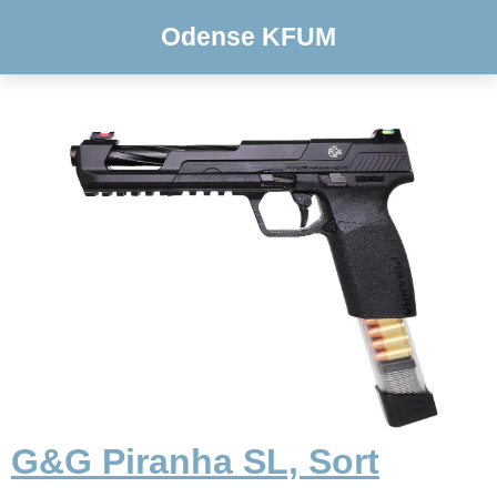
Odense KFUM
G&G Piranha SL, Sort