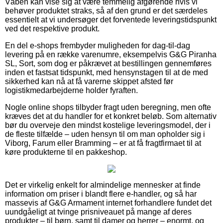
Våben kan vise sig at være temmelig afgørende hvis vi
behøver produktet straks, så af den grund er det særdeles
essentielt at vi undersøger det forventede leveringstidspunkt
ved det respektive produkt.
En del e-shops frembyder muligheden for dag-til-dag
levering på en række varenumre, eksempelvis G&G Piranha
SL, Sort, som dog er påkrævet at bestillingen gennemføres
inden et fastsat tidspunkt, med hensynstagen til at de med
sikkerhed kan nå at få varerne skippet afsted før
logistikmedarbejderne holder fyraften.
Nogle online shops tilbyder fragt uden beregning, men ofte
kræves det at du handler for et konkret beløb. Som alternativ
bør du overveje den mindst kostelige leveringsmodel, der i
de fleste tilfælde – uden hensyn til om man opholder sig i
Viborg, Farum eller Bramming – er at få fragtfirmaet til at
køre produkterne til en pakkeshop.
Det er virkelig enkelt for almindelige mennesker at finde
information om priser i blandt flere e-handler, og så har
massevis af G&G Armament internet forhandlere fundet det
uundgåeligt at tvinge prisniveauet på mange af deres
produkter – til børn, samt til damer og herrer – enormt, og