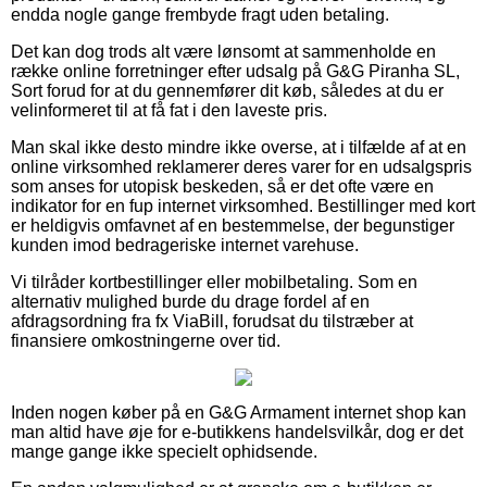
endda nogle gange frembyde fragt uden betaling.
Det kan dog trods alt være lønsomt at sammenholde en
række online forretninger efter udsalg på G&G Piranha SL,
Sort forud for at du gennemfører dit køb, således at du er
velinformeret til at få fat i den laveste pris.
Man skal ikke desto mindre ikke overse, at i tilfælde af at en
online virksomhed reklamerer deres varer for en udsalgspris
som anses for utopisk beskeden, så er det ofte være en
indikator for en fup internet virksomhed. Bestillinger med kort
er heldigvis omfavnet af en bestemmelse, der begunstiger
kunden imod bedrageriske internet varehuse.
Vi tilråder kortbestillinger eller mobilbetaling. Som en
alternativ mulighed burde du drage fordel af en
afdragsordning fra fx ViaBill, forudsat du tilstræber at
finansiere omkostningerne over tid.
Inden nogen køber på en G&G Armament internet shop kan
man altid have øje for e-butikkens handelsvilkår, dog er det
mange gange ikke specielt ophidsende.