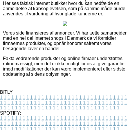
Her ses faktisk internet butikker hvor du kan nedfælde en
anmeldelse af købsoplevelsen, som på samme måde burde
anvendes til vurdering af hvor glade kunderne er.
Vores side finansieres af annoncer. Vi har tætte samarbejder
med en hel del internet shops i Danmark da vi formidler
firmaernes produkter, og opnår honorar såfremt vores
besøgende laver en handel.
Fakta vedrørende produkter og online firmaer understøttes
rutinemæssigt, men det er ikke muligt for os at give garantier
imod modifikationer der kan være implementeret efter sidste
opdatering af sidens oplysninger.
BITLY:
1
1
1
1
1
1
1
1
1
1
1
1
1
1
1
1
1
1
1
1
1
1
1
1
1
1
1
1
1
1
1
1
1
1
1
1
1
1
1
1
1
1
1
1
1
1
1
1
1
1
1
1
1
1
1
1
1
1
1
1
1
1
1
1
1
1
1
1
1
1
1
1
1
1
1
1
1
1
1
1
1
1
1
1
1
1
1
1
1
1
1
1
1
1
1
1
1
1
1
1
SPOTIFY:
1
1
1
1
1
1
1
1
1
1
1
1
1
1
1
1
1
1
1
1
1
1
1
1
1
1
1
1
1
1
1
1
1
1
1
1
1
1
1
1
1
1
1
1
1
1
1
1
1
1
1
1
1
1
1
1
1
1
1
1
1
1
1
1
1
1
1
1
1
1
1
1
1
1
1
1
1
1
1
1
1
1
1
1
1
1
1
1
1
1
1
1
1
1
1
1
1
1
1
1