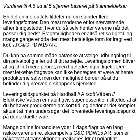
Vurderet til
4.6
ud af 5 stjerner baseret på
5
anmeldelser
En del online outlets tildeler nu om stunder flere
leveringsformer. Den mest moderne er for nærværende
afhentningssteder, hvor du så selv henter varerne når det
passer dig bedst. Fragtmuligheden er altså ret så ligetil, og
mange gange endda den mest betalelige form for fragt ved
køb af G&G PDW15 AR.
Du kan på samme måde påtænke at vælge udbringning til
din privatbolig eller ud til dit arbejde. Leveringsformen bliver
af og til lidt mere pebret, men ligeledes rigtig ligetil. Den
mest letkøbte fragttype kan ikke benægtes at være at hente
produkterne selv, men den mulighed beroer på at du
befinder dig nærved e-shoppens hjemsted.
Leveringstidspunktet på Hardball // Airsoft Våben //
Elektriske Våben er naturligvis super essentiel i tilfælde af at
du behøver produkterne om kort tid, og derfor er det komplet
aktuelt at man undersøger det forventede leveringstidspunkt
på den aktuelle vare.
Mange online forhandlere yder 1 dags fragt på en lang
række varenumre, eksempelvis G&G PDW15 AR, som er
påkrævet at transaktionen realiseres før et nøjagtigt