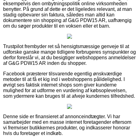
eksempelvis den ombytningspolitik online virksomheden
benytter. På grund af dette er det ligeledes relevant, at man
stadig opbevarer sin faktura, således man altid kan
dokumentere sin shopping af G&G PDW15 AR, uafhængig
om du søger produkter til en voksen eller et barn.
Trustpilot frembyder ret så hensigtsmæssige genveje til at
udforske ganske mange tidligere forbrugeres synspunkter og
derfor foreslår vi, at du besigtiger webshoppens anmeldelser
af G&G PDW15 AR inden du shopper.
Facebook præsterer tilsvarende egentlig ønskværdige
metoder til at få et kig ind i webshoppens pålidelighed. I
øvrigt ses faktisk internet shops som giver kunderne
mulighed for at udforme en vurdering af købsoplevelsen,
som ydermere kan bruges til at afveje kundernes tilfredshed.
Denne side er finansieret af annonceindtægter. Vi har
samarbejder med en masse internet foretagender eftersom
vi fremviser butikkernes produkter, og indkasserer honorar
hvis du foretager et indkøb.