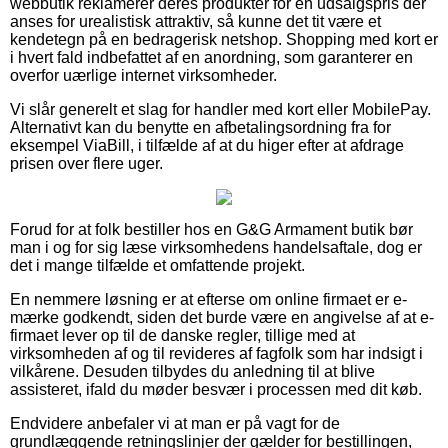
webbutik reklamerer deres produkter for en udsalgspris der
anses for urealistisk attraktiv, så kunne det tit være et
kendetegn på en bedragerisk netshop. Shopping med kort er
i hvert fald indbefattet af en anordning, som garanterer en
overfor uærlige internet virksomheder.
Vi slår generelt et slag for handler med kort eller MobilePay.
Alternativt kan du benytte en afbetalingsordning fra for
eksempel ViaBill, i tilfælde af at du higer efter at afdrage
prisen over flere uger.
Forud for at folk bestiller hos en G&G Armament butik bør
man i og for sig læse virksomhedens handelsaftale, dog er
det i mange tilfælde et omfattende projekt.
En nemmere løsning er at efterse om online firmaet er e-
mærke godkendt, siden det burde være en angivelse af at e-
firmaet lever op til de danske regler, tillige med at
virksomheden af og til revideres af fagfolk som har indsigt i
vilkårene. Desuden tilbydes du anledning til at blive
assisteret, ifald du møder besvær i processen med dit køb.
Endvidere anbefaler vi at man er på vagt for de
grundlæggende retningslinjer der gælder for bestillingen,