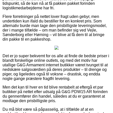
tidspunkt, så de kan nå at få pakken pakket forinden
logistikmedarbejderne har fri.
Flere forretninger på nettet lover fragt uden gebyr, men
undertiden kun ifald du bestiller for en konkret pris. Som
alternativ burde man tage den prisbilligste leveringsmodel,
der i mange tilfælde – om man befinder sig ved Vejle,
Sønderborg eller Hørning – vil blive at få dem til at bringe
din pakke til en pakkeshop.
Det er jo super bekvemt for os alle at finde de bedste priser i
blandt forskellige online outlets, og med det motiv har
utallige G&G Armament internet butikker været tvunget til at
nedskære salgsværdien på deres produkter – til drenge og
piger, og ligeledes også til voksne – drastisk, og endda
nogle gange præstere fragtfri levering.
Men det kan til hver en tid blive rentabelt at eftergå et par
butikker på nettet efter udsalg på G&G PDW15 AR forinden
du gennemfører din handel, således at du er garanteret at
modtage den prisbilligste pris.
Du må blot være så påpasselig, at i tilfælde af at en