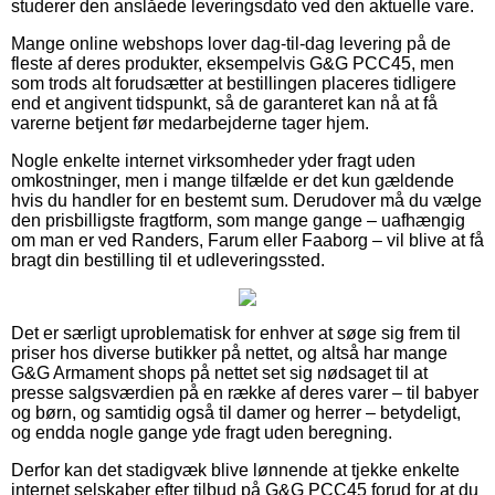
studerer den anslåede leveringsdato ved den aktuelle vare.
Mange online webshops lover dag-til-dag levering på de
fleste af deres produkter, eksempelvis G&G PCC45, men
som trods alt forudsætter at bestillingen placeres tidligere
end et angivent tidspunkt, så de garanteret kan nå at få
varerne betjent før medarbejderne tager hjem.
Nogle enkelte internet virksomheder yder fragt uden
omkostninger, men i mange tilfælde er det kun gældende
hvis du handler for en bestemt sum. Derudover må du vælge
den prisbilligste fragtform, som mange gange – uafhængig
om man er ved Randers, Farum eller Faaborg – vil blive at få
bragt din bestilling til et udleveringssted.
Det er særligt uproblematisk for enhver at søge sig frem til
priser hos diverse butikker på nettet, og altså har mange
G&G Armament shops på nettet set sig nødsaget til at
presse salgsværdien på en række af deres varer – til babyer
og børn, og samtidig også til damer og herrer – betydeligt,
og endda nogle gange yde fragt uden beregning.
Derfor kan det stadigvæk blive lønnende at tjekke enkelte
internet selskaber efter tilbud på G&G PCC45 forud for at du