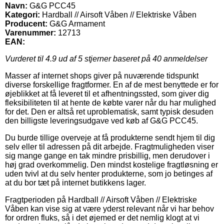
Navn:
G&G PCC45
Kategori:
Hardball // Airsoft Våben // Elektriske Våben
Producent:
G&G Armament
Varenummer:
12713
EAN:
Vurderet til
4.9
ud af 5 stjerner baseret på
40
anmeldelser
Masser af internet shops giver på nuværende tidspunkt
diverse forskellige fragtformer. En af de mest benyttede er for
øjeblikket at få leveret til et afhentningssted, som giver dig
fleksibiliteten til at hente de købte varer når du har mulighed
for det. Den er altså ret uproblematisk, samt typisk desuden
den billigste leveringsudgave ved køb af G&G PCC45.
Du burde tillige overveje at få produkterne sendt hjem til dig
selv eller til adressen på dit arbejde. Fragtmuligheden viser
sig mange gange en tak mindre prisbillig, men derudover i
høj grad overkommelig. Den mindst kostelige fragtløsning er
uden tvivl at du selv henter produkterne, som jo betinges af
at du bor tæt på internet butikkens lager.
Fragtperioden på Hardball // Airsoft Våben // Elektriske
Våben kan vise sig at være yderst relevant når vi har behov
for ordren fluks, så i det øjemed er det nemlig klogt at vi