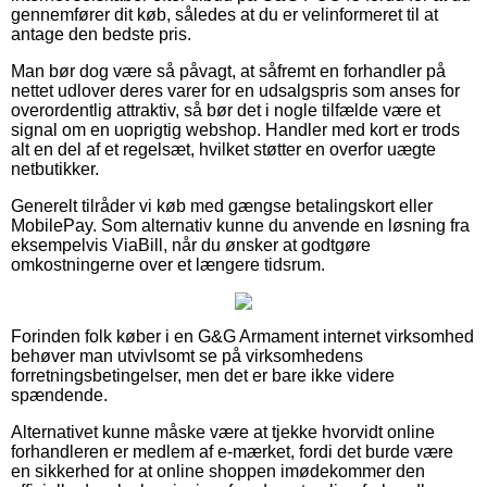
gennemfører dit køb, således at du er velinformeret til at
antage den bedste pris.
Man bør dog være så påvagt, at såfremt en forhandler på
nettet udlover deres varer for en udsalgspris som anses for
overordentlig attraktiv, så bør det i nogle tilfælde være et
signal om en uoprigtig webshop. Handler med kort er trods
alt en del af et regelsæt, hvilket støtter en overfor uægte
netbutikker.
Generelt tilråder vi køb med gængse betalingskort eller
MobilePay. Som alternativ kunne du anvende en løsning fra
eksempelvis ViaBill, når du ønsker at godtgøre
omkostningerne over et længere tidsrum.
Forinden folk køber i en G&G Armament internet virksomhed
behøver man utvivlsomt se på virksomhedens
forretningsbetingelser, men det er bare ikke videre
spændende.
Alternativet kunne måske være at tjekke hvorvidt online
forhandleren er medlem af e-mærket, fordi det burde være
en sikkerhed for at online shoppen imødekommer den