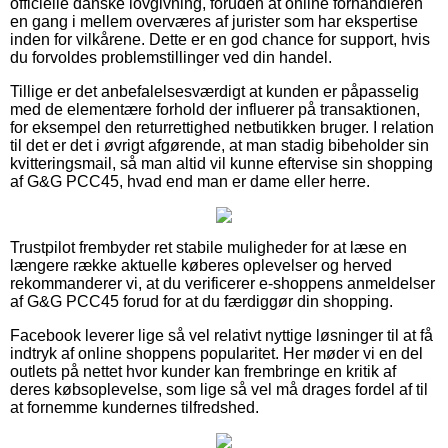
officielle danske lovgivning, foruden at online forhandleren
en gang i mellem overværes af jurister som har ekspertise
inden for vilkårene. Dette er en god chance for support, hvis
du forvoldes problemstillinger ved din handel.
Tillige er det anbefalelsesværdigt at kunden er påpasselig
med de elementære forhold der influerer på transaktionen,
for eksempel den returrettighed netbutikken bruger. I relation
til det er det i øvrigt afgørende, at man stadig bibeholder sin
kvitteringsmail, så man altid vil kunne eftervise sin shopping
af G&G PCC45, hvad end man er dame eller herre.
Trustpilot frembyder ret stabile muligheder for at læse en
længere række aktuelle køberes oplevelser og herved
rekommanderer vi, at du verificerer e-shoppens anmeldelser
af G&G PCC45 forud for at du færdiggør din shopping.
Facebook leverer lige så vel relativt nyttige løsninger til at få
indtryk af online shoppens popularitet. Her møder vi en del
outlets på nettet hvor kunder kan frembringe en kritik af
deres købsoplevelse, som lige så vel må drages fordel af til
at fornemme kundernes tilfredshed.