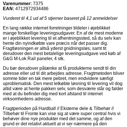
Varenummer:
7375
EAN:
4712972934486
Vurderet til
4.1
ud af 5 stjerner baseret på
12
anmeldelser
En lang række internet forretninger tildeler i øjeblikket
mange forskellige leveringsudgaver. En af de mest moderne
er i øjeblikket levering til et afhentningssted, så du selv kan
hente din nyindkøbte vare præcis når det passer dig.
Fragtløsningen er altså yderst gnidningsløs, samt tit
derudover den mest betalelige leveringsudgave ved køb af
G&G M-Lok Rail paneler, 4 stk.
Du bør derudover påtænke at få produkterne sendt til din
adresse eller ud til dit arbejdes adresse. Fragtmetoden bliver
somme tider en tak mere pebret, men endvidere særligt
uproblematisk. Den mest letkøbte løsning til levering vil dog
altid være at hente pakken selv, som desværre står og falder
med at du befinder dig med kort afstand til internet
virksomhedens adresse.
Fragtperioden på Hardball // Eksterne dele & Tilbehør //
Tilbehør til Fronte kan vise sig at være super central hvis vi
behøver dine nye produkter med det samme, og af den
grund er det relativt aktuelt at vi ser nærmere på den