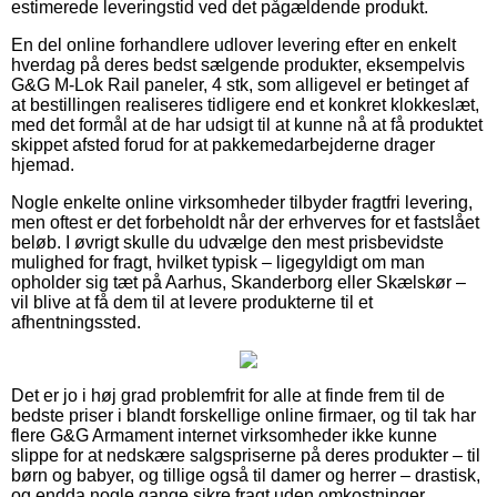
estimerede leveringstid ved det pågældende produkt.
En del online forhandlere udlover levering efter en enkelt
hverdag på deres bedst sælgende produkter, eksempelvis
G&G M-Lok Rail paneler, 4 stk, som alligevel er betinget af
at bestillingen realiseres tidligere end et konkret klokkeslæt,
med det formål at de har udsigt til at kunne nå at få produktet
skippet afsted forud for at pakkemedarbejderne drager
hjemad.
Nogle enkelte online virksomheder tilbyder fragtfri levering,
men oftest er det forbeholdt når der erhverves for et fastslået
beløb. I øvrigt skulle du udvælge den mest prisbevidste
mulighed for fragt, hvilket typisk – ligegyldigt om man
opholder sig tæt på Aarhus, Skanderborg eller Skælskør –
vil blive at få dem til at levere produkterne til et
afhentningssted.
Det er jo i høj grad problemfrit for alle at finde frem til de
bedste priser i blandt forskellige online firmaer, og til tak har
flere G&G Armament internet virksomheder ikke kunne
slippe for at nedskære salgspriserne på deres produkter – til
børn og babyer, og tillige også til damer og herrer – drastisk,
og endda nogle gange sikre fragt uden omkostninger.