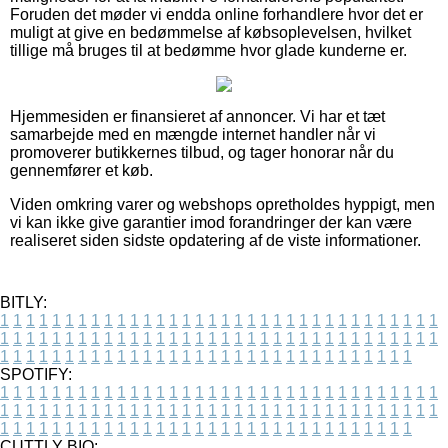
Foruden det møder vi endda online forhandlere hvor det er
muligt at give en bedømmelse af købsoplevelsen, hvilket
tillige må bruges til at bedømme hvor glade kunderne er.
Hjemmesiden er finansieret af annoncer. Vi har et tæt
samarbejde med en mængde internet handler når vi
promoverer butikkernes tilbud, og tager honorar når du
gennemfører et køb.
Viden omkring varer og webshops opretholdes hyppigt, men
vi kan ikke give garantier imod forandringer der kan være
realiseret siden sidste opdatering af de viste informationer.
BITLY:
1
1
1
1
1
1
1
1
1
1
1
1
1
1
1
1
1
1
1
1
1
1
1
1
1
1
1
1
1
1
1
1
1
1
1
1
1
1
1
1
1
1
1
1
1
1
1
1
1
1
1
1
1
1
1
1
1
1
1
1
1
1
1
1
1
1
1
1
1
1
1
1
1
1
1
1
1
1
1
1
1
1
1
1
1
1
1
1
1
1
1
1
1
1
1
1
1
1
1
1
SPOTIFY:
1
1
1
1
1
1
1
1
1
1
1
1
1
1
1
1
1
1
1
1
1
1
1
1
1
1
1
1
1
1
1
1
1
1
1
1
1
1
1
1
1
1
1
1
1
1
1
1
1
1
1
1
1
1
1
1
1
1
1
1
1
1
1
1
1
1
1
1
1
1
1
1
1
1
1
1
1
1
1
1
1
1
1
1
1
1
1
1
1
1
1
1
1
1
1
1
1
1
1
1
CUTTLY BIO: