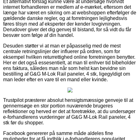
Et alternativt forslag kunne være at undersøge hvorvidt
internet forhandleren er medlem af e-mærket, eftersom det
længe har været en sikring om at webshoppen efterfølger de
gældende danske regler, og at forretningen lejlighedsvis
føres tilsyn med af eksperter der kender lovgivningen.
Derudover giver det dig genvej til bistand, for så vidt du får
besvær som følge af din handel.
Desuden støtter vi at man er påpasselig med de mest
centrale retningslinjer der influerer på ordren, som for
eksempel hvilken returrettighed online forretningen benytter.
Her er det også essesentielt, at man til enhver tid bibeholder
ens faktura, således man når som helst kan bevidne sin
bestilling af G&G M-Lok Rail paneler, 4 stk, ligegyldigt om
man leder efter en vare til en mand eller kvinde.
Trustpilot præsterer absolut hensigtsmæssige genveje til at
gennemsøge en stor portion nuværende brugeres
reflektioner og herved er det at foretrække, at du undersøger
e-forhandlerens vurderinger af G&G M-Lok Rail paneler, 4
stk før du shopper.
Facebook genererer på samme måde aldeles fine
muligheder for at få indblik i e-forhandlerens popularitet.