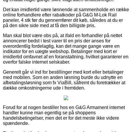
Det kan imidlertid være lønnende at sammenholde en række
online forhandlere efter rabatkoder på G&G M-Lok Rail
paneler, 4 stk før du gennemfører dit køb, således at du er
på den sikre side med at få den billigste pris.
Man skal blot være obs på, at ifald en forhandler på nettet
annoncerer bedst i test varer til en pris der anses for
overordentlig fordelagtig, kan det mange gange være en
indikator for en uægte webshop. Betalinger med kort er
imidlertid omfavnet af en foranstaltning, hvilket garanterer en
overfor falske internet selskaber.
Generelt går vi ind for bestillinger med kort eller betalinger
med mobilen. Som en anden løsning burde du udnytte en
afbetalingsløsning som fx ViaBill, såfremt du foretrækker at
dække omkostningerne ude i fremtiden.
Forud for at nogen bestiller hos en G&G Armament internet
handler kunne man egentlig se på shoppens
handelsbetingelser, men det er for det meste ikke videre
spændende.