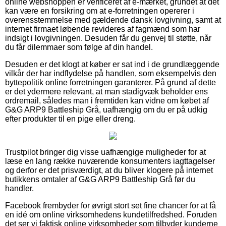
online webshoppen er verificeret af e-mærket, grundet at det
kan være en forsikring om at e-forretningen opererer i
overensstemmelse med gældende dansk lovgivning, samt at
internet firmaet løbende revideres af fagmænd som har
indsigt i lovgivningen. Desuden får du genvej til støtte, når
du får dilemmaer som følge af din handel.
Desuden er det klogt at køber er sat ind i de grundlæggende
vilkår der har indflydelse på handlen, som eksempelvis den
byttepolitik online forretningen garanterer. På grund af dette
er det ydermere relevant, at man stadigvæk beholder ens
ordremail, således man i fremtiden kan vidne om købet af
G&G ARP9 Battleship Grå, uafhængig om du er på udkig
efter produkter til en pige eller dreng.
Trustpilot bringer dig visse uafhængige muligheder for at
læse en lang række nuværende konsumenters iagttagelser
og derfor er det prisværdigt, at du bliver klogere på internet
butikkens omtaler af G&G ARP9 Battleship Grå før du
handler.
Facebook frembyder for øvrigt stort set fine chancer for at få
en idé om online virksomhedens kundetilfredshed. Foruden
det ser vi faktisk online virksomheder som tilbyder kunderne