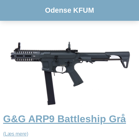
Odense KFUM
G&G ARP9 Battleship Grå
(Læs mere)