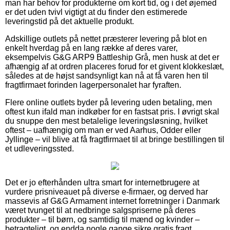
man har behov for produkterne om kort tid, og i det øjemed
er det uden tvivl vigtigt at du finder den estimerede
leveringstid på det aktuelle produkt.
Adskillige outlets på nettet præsterer levering på blot en
enkelt hverdag på en lang række af deres varer,
eksempelvis G&G ARP9 Battleship Grå, men husk at det er
afhængig af at ordren placeres forud for et givent klokkeslæt,
således at de højst sandsynligt kan nå at få varen hen til
fragtfirmaet forinden lagerpersonalet har fyraften.
Flere online outlets byder på levering uden betaling, men
oftest kun ifald man indkøber for en fastsat pris. I øvrigt skal
du snuppe den mest betalelige leveringsløsning, hvilket
oftest – uafhængig om man er ved Aarhus, Odder eller
Jyllinge – vil blive at få fragtfirmaet til at bringe bestillingen til
et udleveringssted.
Det er jo efterhånden ultra smart for internetbrugere at
vurdere prisniveauet på diverse e-firmaer, og derved har
massevis af G&G Armament internet forretninger i Danmark
været tvunget til at nedbringe salgspriserne på deres
produkter – til børn, og samtidig til mænd og kvinder –
betragteligt, og endda nogle gange sikre gratis fragt.