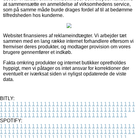
at sammensætte en anmeldelse af virksomhedens service,
som på samme måde burde drages fordel af til at bedømme
tilfredsheden hos kunderne.
Websitet finansieres af reklameindtægter. Vi arbejder tæt
sammen med en lang række internet forhandlere eftersom vi
fremviser deres produkter, og modtager provision om vores
brugere gennemfører et indkøb.
Fakta omkring produkter og internet butikker opretholdes
hyppigt, men vi påtager os intet ansvar for korrektioner der
eventuelt er iværksat siden vi nyligst opdaterede de viste
data.
BITLY:
1
1
1
1
1
1
1
1
1
1
1
1
1
1
1
1
1
1
1
1
1
1
1
1
1
1
1
1
1
1
1
1
1
1
1
1
1
1
1
1
1
1
1
1
1
1
1
1
1
1
1
1
1
1
1
1
1
1
1
1
1
1
1
1
1
1
1
1
1
1
1
1
1
1
1
1
1
1
1
1
1
1
1
1
1
1
1
1
1
1
1
1
1
1
1
1
1
1
1
1
SPOTIFY:
1
1
1
1
1
1
1
1
1
1
1
1
1
1
1
1
1
1
1
1
1
1
1
1
1
1
1
1
1
1
1
1
1
1
1
1
1
1
1
1
1
1
1
1
1
1
1
1
1
1
1
1
1
1
1
1
1
1
1
1
1
1
1
1
1
1
1
1
1
1
1
1
1
1
1
1
1
1
1
1
1
1
1
1
1
1
1
1
1
1
1
1
1
1
1
1
1
1
1
1