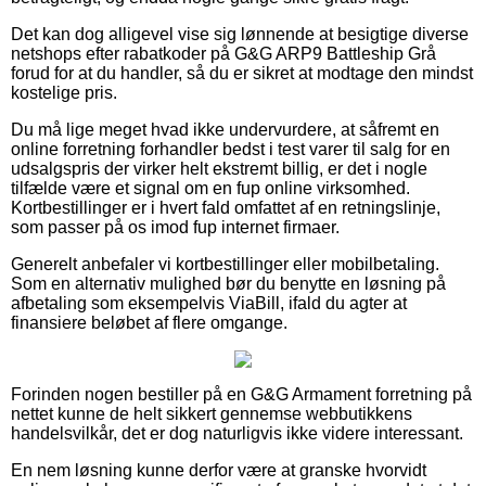
Det kan dog alligevel vise sig lønnende at besigtige diverse
netshops efter rabatkoder på G&G ARP9 Battleship Grå
forud for at du handler, så du er sikret at modtage den mindst
kostelige pris.
Du må lige meget hvad ikke undervurdere, at såfremt en
online forretning forhandler bedst i test varer til salg for en
udsalgspris der virker helt ekstremt billig, er det i nogle
tilfælde være et signal om en fup online virksomhed.
Kortbestillinger er i hvert fald omfattet af en retningslinje,
som passer på os imod fup internet firmaer.
Generelt anbefaler vi kortbestillinger eller mobilbetaling.
Som en alternativ mulighed bør du benytte en løsning på
afbetaling som eksempelvis ViaBill, ifald du agter at
finansiere beløbet af flere omgange.
Forinden nogen bestiller på en G&G Armament forretning på
nettet kunne de helt sikkert gennemse webbutikkens
handelsvilkår, det er dog naturligvis ikke videre interessant.
En nem løsning kunne derfor være at granske hvorvidt