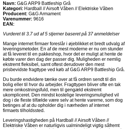
Navn:
G&G ARP9 Battleship Grå
Kategori:
Hardball // Airsoft Våben // Elektriske Våben
Producent:
G&G Armament
Varenummer:
9616
EAN:
Vurderet til
3.7
ud af 5 stjerner baseret på
37
anmeldelser
Mange internet firmaer foreslår i øjeblikket et bredt udvalg af
leveringsmetoder. En af de mest moderne er nu om stunder
at få leveret til en pakkeshop, hvor det er muligt at hente de
købte varer den dag der passer dig. Muligheden er nemlig
ekstremt fleksibel, samt oftest derudover den mest
prisbevidste fragttype ved køb af G&G ARP9 Battleship Grå.
Du burde endvidere tænke over at få ordren sendt til din
bolig eller til hvor du arbejder. Fragttypen bliver ofte en tak
mere omkostningsfuld, men til gengæld ekstremt
ukompliceret. Den mindst kostelige leveringsmulighed vil
dog i de fleste tilfælde være selv at hente varerne, som dog
betinges af at du opholder dig i nærheden af internet
firmaets tilholdssted.
Leveringshastigheden på Hardball // Airsoft Våben //
Elektriske Våben er naturligvis ualmindeligt vigtig såfremt