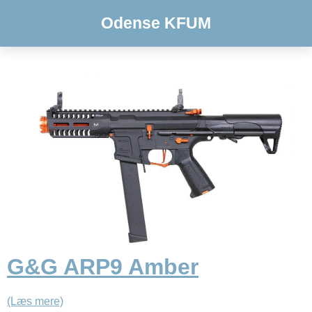
Odense KFUM
G&G ARP9 Amber
(Læs mere)