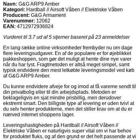
Navn:
G&G ARP9 Amber
Kategori:
Hardball // Airsoft Våben // Elektriske Våben
Producent:
G&G Armament
Varenummer:
12062
EAN:
4712972936824
Vurderet til
3.7
ud af 5 stjerner baseret på
23
anmeldelser
En lang række online virksomheder frembyder nu om dage
flere leveringsudgaver. En af de populære er for øjeblikket
pakkeshoppen, som gør det muligt at hente dine nye varer
når du har lyst. Fragtmetoden er altså meget simpel, samt
typisk endvidere den mest letkøbte leveringsmodel ved køb
af G&G ARP9 Amber.
Du kunne endvidere afveje for og imod at få varerne sendt til
din privatbolig eller til din arbejdsplads. Metoden er
beklageligvis en sjat mindre prisbillig, men derudover
ekstremt smart. Den billigste type af levering er uden tvivl at
du selv henter produkterne, men det stiller krav om at du er
nærved internet shoppens lager.
Leveringshastigheden på Hardball // Airsoft Våben //
Elektriske Våben er naturligvis super vital om vi har behov
for produktet fluks, og af den grund er det helt passende at vi