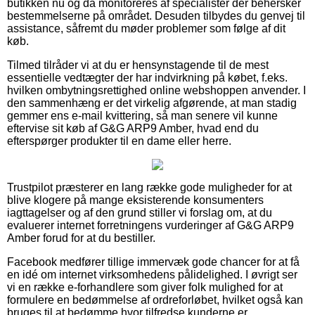
butikken nu og da monitoreres af specialister der behersker
bestemmelserne på området. Desuden tilbydes du genvej til
assistance, såfremt du møder problemer som følge af dit
køb.
Tilmed tilråder vi at du er hensynstagende til de mest
essentielle vedtægter der har indvirkning på købet, f.eks.
hvilken ombytningsrettighed online webshoppen anvender. I
den sammenhæng er det virkelig afgørende, at man stadig
gemmer ens e-mail kvittering, så man senere vil kunne
eftervise sit køb af G&G ARP9 Amber, hvad end du
efterspørger produkter til en dame eller herre.
Trustpilot præsterer en lang række gode muligheder for at
blive klogere på mange eksisterende konsumenters
iagttagelser og af den grund stiller vi forslag om, at du
evaluerer internet forretningens vurderinger af G&G ARP9
Amber forud for at du bestiller.
Facebook medfører tillige immervæk gode chancer for at få
en idé om internet virksomhedens pålidelighed. I øvrigt ser
vi en række e-forhandlere som giver folk mulighed for at
formulere en bedømmelse af ordreforløbet, hvilket også kan
bruges til at bedømme hvor tilfredse kunderne er.