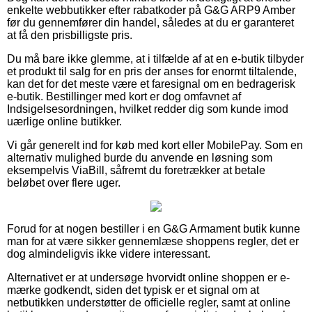
enkelte webbutikker efter rabatkoder på G&G ARP9 Amber
før du gennemfører din handel, således at du er garanteret
at få den prisbilligste pris.
Du må bare ikke glemme, at i tilfælde af at en e-butik tilbyder
et produkt til salg for en pris der anses for enormt tiltalende,
kan det for det meste være et faresignal om en bedragerisk
e-butik. Bestillinger med kort er dog omfavnet af
Indsigelsesordningen, hvilket redder dig som kunde imod
uærlige online butikker.
Vi går generelt ind for køb med kort eller MobilePay. Som en
alternativ mulighed burde du anvende en løsning som
eksempelvis ViaBill, såfremt du foretrækker at betale
beløbet over flere uger.
Forud for at nogen bestiller i en G&G Armament butik kunne
man for at være sikker gennemlæse shoppens regler, det er
dog almindeligvis ikke videre interessant.
Alternativet er at undersøge hvorvidt online shoppen er e-
mærke godkendt, siden det typisk er et signal om at
netbutikken understøtter de officielle regler, samt at online