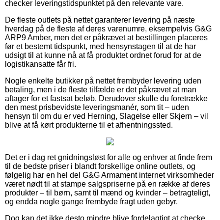
checker leveringstidspunktet på den relevante vare.
De fleste outlets på nettet garanterer levering på næste
hverdag på de fleste af deres varenumre, eksempelvis G&G
ARP9 Amber, men det er påkrævet at bestillingen placeres
før et bestemt tidspunkt, med hensynstagen til at de har
udsigt til at kunne nå at få produktet ordnet forud for at de
logistikansatte får fri.
Nogle enkelte butikker på nettet frembyder levering uden
betaling, men i de fleste tilfælde er det påkrævet at man
aftager for et fastsat beløb. Derudover skulle du foretrække
den mest prisbevidste leveringsmanér, som tit – uden
hensyn til om du er ved Herning, Slagelse eller Skjern – vil
blive at få kørt produkterne til et afhentningssted.
Det er i dag ret gnidningsløst for alle og enhver at finde frem
til de bedste priser i blandt forskellige online outlets, og
følgelig har en hel del G&G Armament internet virksomheder
været nødt til at stampe salgspriserne på en række af deres
produkter – til børn, samt til mænd og kvinder – betragteligt,
og endda nogle gange frembyde fragt uden gebyr.
Dog kan det ikke desto mindre blive fordelagtigt at checke