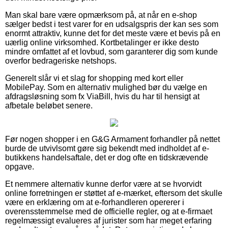
Man skal bare være opmærksom på, at når en e-shop
sælger bedst i test varer for en udsalgspris der kan ses som
enormt attraktiv, kunne det for det meste være et bevis på en
uærlig online virksomhed. Kortbetalinger er ikke desto
mindre omfattet af et lovbud, som garanterer dig som kunde
overfor bedrageriske netshops.
Generelt slår vi et slag for shopping med kort eller
MobilePay. Som en alternativ mulighed bør du vælge en
afdragsløsning som fx ViaBill, hvis du har til hensigt at
afbetale beløbet senere.
Før nogen shopper i en G&G Armament forhandler på nettet
burde de utvivlsomt gøre sig bekendt med indholdet af e-
butikkens handelsaftale, det er dog ofte en tidskrævende
opgave.
Et nemmere alternativ kunne derfor være at se hvorvidt
online forretningen er støttet af e-mærket, eftersom det skulle
være en erklæring om at e-forhandleren opererer i
overensstemmelse med de officielle regler, og at e-firmaet
regelmæssigt evalueres af jurister som har meget erfaring