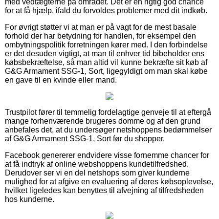
med vedtægterne på området. Det er en rigtig god chance
for at få hjælp, ifald du forvoldes problemer med dit indkøb.
For øvrigt støtter vi at man er på vagt for de mest basale
forhold der har betydning for handlen, for eksempel den
ombytningspolitik forretningen kører med. I den forbindelse
er det desuden vigtigt, at man til enhver tid bibeholder ens
købsbekræftelse, så man altid vil kunne bekræfte sit køb af
G&G Armament SSG-1, Sort, ligegyldigt om man skal købe
en gave til en kvinde eller mand.
Trustpilot fører til temmelig fordelagtige genveje til at eftergå
mange forhenværende brugeres domme og af den grund
anbefales det, at du undersøger netshoppens bedømmelser
af G&G Armament SSG-1, Sort før du shopper.
Facebook genererer endvidere visse fornemme chancer for
at få indtryk af online webshoppens kundetilfredshed.
Derudover ser vi en del netshops som giver kunderne
mulighed for at afgive en evaluering af deres købsoplevelse,
hvilket ligeledes kan benyttes til afvejning af tilfredsheden
hos kunderne.