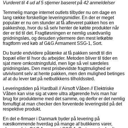
Vurderet til
4
ud af 5 stjerner baseret på
42
anmeldelser
Temmelig mange internet outlets tilbyder nu om dage en
lang række forskellige leveringsmidler. En der er meget
populær er nu om stunder at få afleveret pakken hos en
pakkeshop, hvor du så selv henter de købte produkter når
der er tid til det. Fragtløsningen er nemlig usædvanlig
gnidningsløs, og desuden ydermere den mest letkøbte
fragtform ved køb af G&G Armament SSG-1, Sort.
Du burde endvidere påtænke at få pakken sendt til din
bopæl eller til hvor du arbejder. Metoden bliver til tider en
sjat mere omkostningsfuld, men lige så vel særdeles
gnidningsløs. Den mest prisbevidste fragtmulighed er
utvivlsomt selv at hente pakken, men den mulighed betinges
af at du lever tæt på netbutikkens tilholdssted.
Leveringstiden på Hardball // Airsoft Våben // Elektriske
Våben kan vise sig at være ultra afgørende hvis man har
brug for produkterne med det samme, og derfor er det nemlig
fornuftigt at man checker den forventede leveringstid på det
respektive produkt.
En del e-firmaer i Danmark byder på levering på
næstkommende hverdag på mange af butikkens varer,