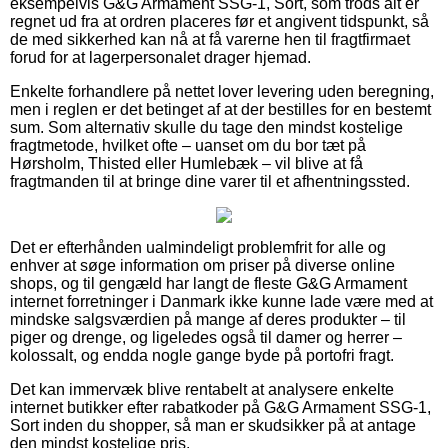
eksempelvis G&G Armament SSG-1, Sort, som trods alt er
regnet ud fra at ordren placeres før et angivent tidspunkt, så
de med sikkerhed kan nå at få varerne hen til fragtfirmaet
forud for at lagerpersonalet drager hjemad.
Enkelte forhandlere på nettet lover levering uden beregning,
men i reglen er det betinget af at der bestilles for en bestemt
sum. Som alternativ skulle du tage den mindst kostelige
fragtmetode, hvilket ofte – uanset om du bor tæt på
Hørsholm, Thisted eller Humlebæk – vil blive at få
fragtmanden til at bringe dine varer til et afhentningssted.
Det er efterhånden ualmindeligt problemfrit for alle og
enhver at søge information om priser på diverse online
shops, og til gengæld har langt de fleste G&G Armament
internet forretninger i Danmark ikke kunne lade være med at
mindske salgsværdien på mange af deres produkter – til
piger og drenge, og ligeledes også til damer og herrer –
kolossalt, og endda nogle gange byde på portofri fragt.
Det kan immervæk blive rentabelt at analysere enkelte
internet butikker efter rabatkoder på G&G Armament SSG-1,
Sort inden du shopper, så man er skudsikker på at antage
den mindst kostelige pris.