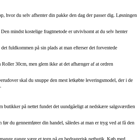
eshop, hvor du selv afhenter din pakke den dag der passer dig. Løsningen
l. Den mindst kostelige fragtmetode er utvivlsomt at du selv henter
 det fuldkommen på sin plads at man efterser det forventede
Roller 30cm, men glem ikke at det afhænger af at ordren
s. Derudover skal du snuppe den mest letkøbte leveringsmodel, der i de
.
aiam butikker på nettet fundet det uundgåeligt at nedskære salgsværdien
 før du gennemfører din handel, således at man er tryg ved at få den
et mange gange være et tegn på en bedragerisk netbutik. Køb med