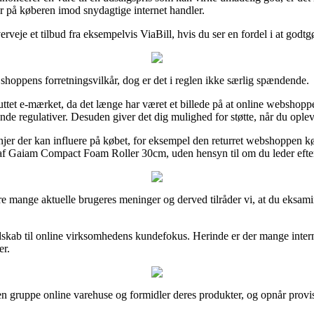
r på køberen imod snydagtige internet handler.
verveje et tilbud fra eksempelvis ViaBill, hvis du ser en fordel i at godt
hoppens forretningsvilkår, dog er det i reglen ikke særlig spændende.
luttet e-mærket, da det længe har været et billede på at online webshopp
ende regulativer. Desuden giver det dig mulighed for støtte, når du ople
injer der kan influere på købet, for eksempel den returret webshoppen kør
af Gaiam Compact Foam Roller 30cm, uden hensyn til om du leder efter e
ere mange aktuelle brugeres meninger og derved tilråder vi, at du eksa
kab til online virksomhedens kundefokus. Herinde er der mange internet
er.
 en gruppe online varehuse og formidler deres produkter, og opnår provi