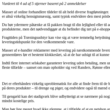
Vurderet til
4
ud af 5 stjerner baseret på
2
anmeldelser
Masser af online forhandlere tildeler til alt held diverse fragtløsning
er altså virkelig hensigtsmæssig, samt typisk endvidere den mest pr
Du bør ydermere påtænke at få pakken bragt til din lejlighed eller til 
produkterne, men det nødvendiggør at du befinder dig tæt på e-shoppe
Fragttiden på Træningsudstyr kan vise sig at være temmelig betydning
leveringstidspunkt for den vedkommende vare.
Masser af e-handler reklamerer med levering på næstkommende hverd
gennemføres før et bestemt klokkeslæt, så at de har udsigt til at kunne 
Indtil flere internet selskaber garanterer levering uden betaling, men 
fleste tilfælde – uanset om man opholder sig ved Randers, Rønne eller N
Det er efterhånden virkelig uproblematisk for alle at finde frem til de
på deres produkter – til drenge og piger, og endvidere også til mænd o
Til gengæld kan det stadigvæk blive udbytterigt at se nærmere på nog
mindst kostelige pris.
Man bør lige meget hvad ikke glemme, at i tilfælde af at en netshop 