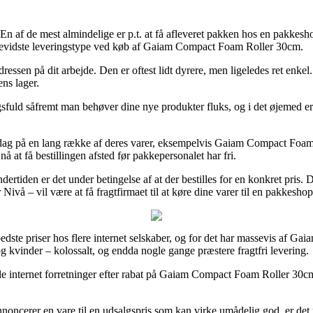
er. En af de mest almindelige er p.t. at få afleveret pakken hos en pakk
isbevidste leveringstype ved køb af Gaiam Compact Foam Roller 30cm.
adressen på dit arbejde. Den er oftest lidt dyrere, men ligeledes ret enke
ns lager.
sfuld såfremt man behøver dine nye produkter fluks, og i det øjemed er
ag på en lang række af deres varer, eksempelvis Gaiam Compact Foam 
nå at få bestillingen afsted før pakkepersonalet har fri.
undertiden er det under betingelse af at der bestilles for en konkret pri
ivå – vil være at få fragtfirmaet til at køre dine varer til en pakkeshop
 bedste priser hos flere internet selskaber, og for det har massevis af G
g kvinder – kolossalt, og endda nogle gange præstere fragtfri levering.
le internet forretninger efter rabat på Gaiam Compact Foam Roller 30cm
annoncerer en vare til en udsalgspris som kan virke umådelig god, er d