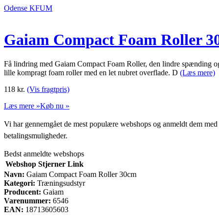
Odense KFUM
Gaiam Compact Foam Roller 3
Få lindring med Gaiam Compact Foam Roller, den lindre spænding og 
lille kompragt foam roller med en let nubret overflade. D
(Læs mere)
118
kr.
(Vis fragtpris)
Læs mere »
Køb nu »
Vi har gennemgået de mest populære webshops og anmeldt dem med stjern
betalingsmuligheder.
Bedst anmeldte webshops
Webshop
Stjerner
Link
Navn:
Gaiam Compact Foam Roller 30cm
Kategori:
Træningsudstyr
Producent:
Gaiam
Varenummer:
6546
EAN:
18713605603