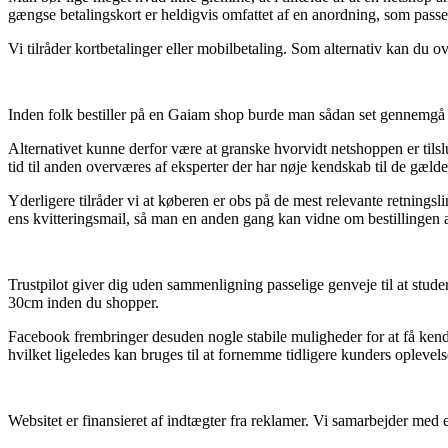
gængse betalingskort er heldigvis omfattet af en anordning, som passe
Vi tilråder kortbetalinger eller mobilbetaling. Som alternativ kan du o
Inden folk bestiller på en Gaiam shop burde man sådan set gennemgå s
Alternativet kunne derfor være at granske hvorvidt netshoppen er tils
tid til anden overværes af eksperter der har nøje kendskab til de gæld
Yderligere tilråder vi at køberen er obs på de mest relevante retningsl
ens kvitteringsmail, så man en anden gang kan vidne om bestillingen 
Trustpilot giver dig uden sammenligning passelige genveje til at stud
30cm inden du shopper.
Facebook frembringer desuden nogle stabile muligheder for at få kends
hvilket ligeledes kan bruges til at fornemme tidligere kunders oplevels
Websitet er finansieret af indtægter fra reklamer. Vi samarbejder med