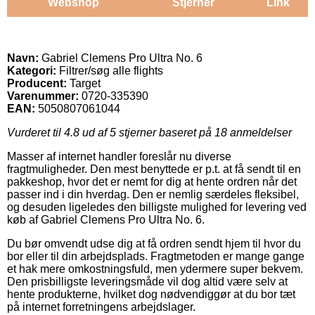
Webshop
Stjerner
Link
Navn:
Gabriel Clemens Pro Ultra No. 6
Kategori:
Filtrer/søg alle flights
Producent:
Target
Varenummer:
0720-335390
EAN:
5050807061044
Vurderet til
4.8
ud af 5 stjerner baseret på
18
anmeldelser
Masser af internet handler foreslår nu diverse
fragtmuligheder. Den mest benyttede er p.t. at få sendt til en
pakkeshop, hvor det er nemt for dig at hente ordren når det
passer ind i din hverdag. Den er nemlig særdeles fleksibel,
og desuden ligeledes den billigste mulighed for levering ved
køb af Gabriel Clemens Pro Ultra No. 6.
Du bør omvendt udse dig at få ordren sendt hjem til hvor du
bor eller til din arbejdsplads. Fragtmetoden er mange gange
et hak mere omkostningsfuld, men ydermere super bekvem.
Den prisbilligste leveringsmåde vil dog altid være selv at
hente produkterne, hvilket dog nødvendiggør at du bor tæt
på internet forretningens arbejdslager.