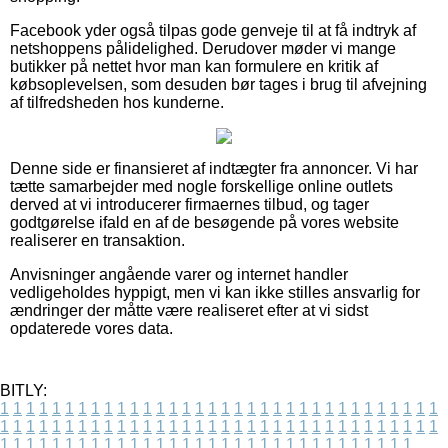
Facebook yder også tilpas gode genveje til at få indtryk af
netshoppens pålidelighed. Derudover møder vi mange
butikker på nettet hvor man kan formulere en kritik af
købsoplevelsen, som desuden bør tages i brug til afvejning
af tilfredsheden hos kunderne.
Denne side er finansieret af indtægter fra annoncer. Vi har
tætte samarbejder med nogle forskellige online outlets
derved at vi introducerer firmaernes tilbud, og tager
godtgørelse ifald en af de besøgende på vores website
realiserer en transaktion.
Anvisninger angående varer og internet handler
vedligeholdes hyppigt, men vi kan ikke stilles ansvarlig for
ændringer der måtte være realiseret efter at vi sidst
opdaterede vores data.
BITLY:
1
1
1
1
1
1
1
1
1
1
1
1
1
1
1
1
1
1
1
1
1
1
1
1
1
1
1
1
1
1
1
1
1
1
1
1
1
1
1
1
1
1
1
1
1
1
1
1
1
1
1
1
1
1
1
1
1
1
1
1
1
1
1
1
1
1
1
1
1
1
1
1
1
1
1
1
1
1
1
1
1
1
1
1
1
1
1
1
1
1
1
1
1
1
1
1
1
1
1
1