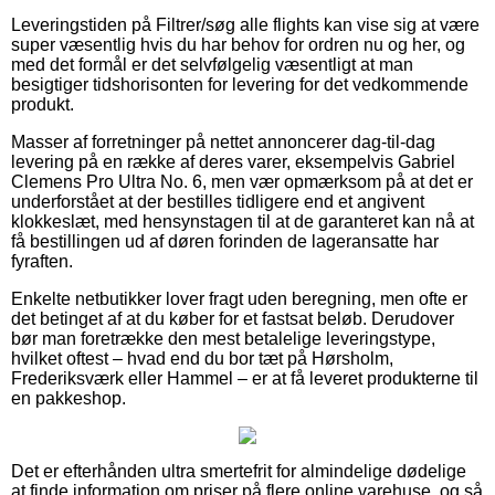
Leveringstiden på Filtrer/søg alle flights kan vise sig at være
super væsentlig hvis du har behov for ordren nu og her, og
med det formål er det selvfølgelig væsentligt at man
besigtiger tidshorisonten for levering for det vedkommende
produkt.
Masser af forretninger på nettet annoncerer dag-til-dag
levering på en række af deres varer, eksempelvis Gabriel
Clemens Pro Ultra No. 6, men vær opmærksom på at det er
underforstået at der bestilles tidligere end et angivent
klokkeslæt, med hensynstagen til at de garanteret kan nå at
få bestillingen ud af døren forinden de lageransatte har
fyraften.
Enkelte netbutikker lover fragt uden beregning, men ofte er
det betinget af at du køber for et fastsat beløb. Derudover
bør man foretrække den mest betalelige leveringstype,
hvilket oftest – hvad end du bor tæt på Hørsholm,
Frederiksværk eller Hammel – er at få leveret produkterne til
en pakkeshop.
Det er efterhånden ultra smertefrit for almindelige dødelige
at finde information om priser på flere online varehuse, og så