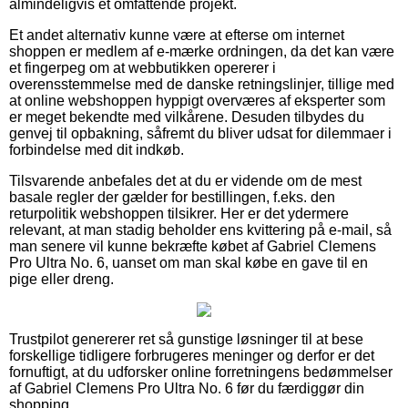
almindeligvis et omfattende projekt.
Et andet alternativ kunne være at efterse om internet
shoppen er medlem af e-mærke ordningen, da det kan være
et fingerpeg om at webbutikken opererer i
overensstemmelse med de danske retningslinjer, tillige med
at online webshoppen hyppigt overværes af eksperter som
er meget bekendte med vilkårene. Desuden tilbydes du
genvej til opbakning, såfremt du bliver udsat for dilemmaer i
forbindelse med dit indkøb.
Tilsvarende anbefales det at du er vidende om de mest
basale regler der gælder for bestillingen, f.eks. den
returpolitik webshoppen tilsikrer. Her er det ydermere
relevant, at man stadig beholder ens kvittering på e-mail, så
man senere vil kunne bekræfte købet af Gabriel Clemens
Pro Ultra No. 6, uanset om man skal købe en gave til en
pige eller dreng.
Trustpilot genererer ret så gunstige løsninger til at bese
forskellige tidligere forbrugeres meninger og derfor er det
fornuftigt, at du udforsker online forretningens bedømmelser
af Gabriel Clemens Pro Ultra No. 6 før du færdiggør din
shopping.