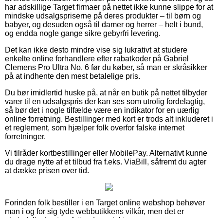
har adskillige Target firmaer på nettet ikke kunne slippe for at
mindske udsalgspriserne på deres produkter – til børn og
babyer, og desuden også til damer og herrer – helt i bund,
og endda nogle gange sikre gebyrfri levering.
Det kan ikke desto mindre vise sig lukrativt at studere
enkelte online forhandlere efter rabatkoder på Gabriel
Clemens Pro Ultra No. 6 før du køber, så man er skråsikker
på at indhente den mest betalelige pris.
Du bør imidlertid huske på, at når en butik på nettet tilbyder
varer til en udsalgspris der kan ses som utrolig fordelagtig,
så bør det i nogle tilfælde være en indikator for en uærlig
online forretning. Bestillinger med kort er trods alt inkluderet i
et reglement, som hjælper folk overfor falske internet
forretninger.
Vi tilråder kortbestillinger eller MobilePay. Alternativt kunne
du drage nytte af et tilbud fra f.eks. ViaBill, såfremt du agter
at dække prisen over tid.
Forinden folk bestiller i en Target online webshop behøver
man i og for sig tyde webbutikkens vilkår, men det er