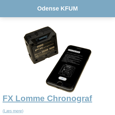
Odense KFUM
FX Lomme Chronograf
(Læs mere)