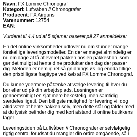
Navn:
FX Lomme Chronograf
Kategori:
Luftvåben // Chronografer
Producent:
FX Airguns
Varenummer:
12754
EAN:
Vurderet til
4.4
ud af 5 stjerner baseret på
27
anmeldelser
En del online virksomheder udlover nu om stunder mange
forskellige leveringsmodeller. En der er meget almindelig er
nu om dage at få afleveret pakken hos en pakkeshop, som
gør det muligt at hente dine produkter den dag der passer
dig. Metoden er nemlig ret så gnidningsløs, og endda tillige
den prisbilligste fragttype ved køb af FX Lomme Chronograf.
Du kunne ydermere påtænke at vælge levering til hvor du
bor eller ud på din arbejdsplads. Løsningen er
gennemsnitligt en sjat mere bekostelig, men samtidig
særdeles ligetil. Den billigste mulighed for levering vil dog
altid være at hente pakken selv, men dette står og falder med
at du fysisk befinder dig med kort afstand til online butikkens
lager.
Leveringstiden på Luftvåben // Chronografer er selvfølgelig
rigtig central forudsat du mangler din ordre omgående, så i