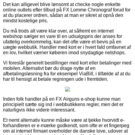
Det kan alligevel blive lønsomt at checke nogle enkelte
online outlets efter tilbud på FX Lomme Chronograf forud for
at du placerer ordren, sådan at man er sikret at opnå den
mindst kostelige pris.
Du må trods alt være klar over, at såfremt en internet
webshop sælger en vare til en udsalgspris der anses for
ufattelig overkommelig, kan det ofte være et bevis på en
uægte webbutik. Handler med kort er i hvert fald omfavnet af
en lov, hvilket værner køberen imod snydagtige netshops.
Vi foreslår generelt bestillinger med kort eller betalinger med
mobilen. Alternativt bør du drage nytte af en
afbetalingsløsning fra for eksempel ViaBill, i tilfælde af at du
har til hensigt at betale regningen ude i fremtiden.
Inden folk handler på en FX Airguns e-shop kunne man
principielt sætte sig ind i webbutikkens regler, men det er
naturligvis ikke videre interessant.
Et nemt alternativ kunne måske være at tjekke hvorvidt e-
forhandleren er e-mærke godkendt, som ofte er et fingerpeg
om at internet firmaet overholder de danske love, udover at