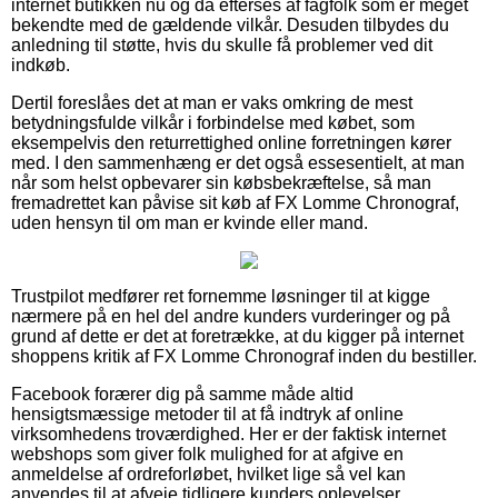
internet butikken nu og da efterses af fagfolk som er meget
bekendte med de gældende vilkår. Desuden tilbydes du
anledning til støtte, hvis du skulle få problemer ved dit
indkøb.
Dertil foreslåes det at man er vaks omkring de mest
betydningsfulde vilkår i forbindelse med købet, som
eksempelvis den returrettighed online forretningen kører
med. I den sammenhæng er det også essesentielt, at man
når som helst opbevarer sin købsbekræftelse, så man
fremadrettet kan påvise sit køb af FX Lomme Chronograf,
uden hensyn til om man er kvinde eller mand.
Trustpilot medfører ret fornemme løsninger til at kigge
nærmere på en hel del andre kunders vurderinger og på
grund af dette er det at foretrække, at du kigger på internet
shoppens kritik af FX Lomme Chronograf inden du bestiller.
Facebook forærer dig på samme måde altid
hensigtsmæssige metoder til at få indtryk af online
virksomhedens troværdighed. Her er der faktisk internet
webshops som giver folk mulighed for at afgive en
anmeldelse af ordreforløbet, hvilket lige så vel kan
anvendes til at afveje tidligere kunders oplevelser.