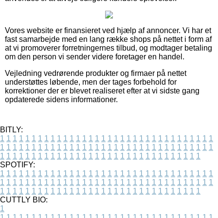
Vores website er finansieret ved hjælp af annoncer. Vi har et
fast samarbejde med en lang række shops på nettet i form af
at vi promoverer forretningernes tilbud, og modtager betaling
om den person vi sender videre foretager en handel.
Vejledning vedrørende produkter og firmaer på nettet
understøttes løbende, men der tages forbehold for
korrektioner der er blevet realiseret efter at vi sidste gang
opdaterede sidens informationer.
BITLY:
1
1
1
1
1
1
1
1
1
1
1
1
1
1
1
1
1
1
1
1
1
1
1
1
1
1
1
1
1
1
1
1
1
1
1
1
1
1
1
1
1
1
1
1
1
1
1
1
1
1
1
1
1
1
1
1
1
1
1
1
1
1
1
1
1
1
1
1
1
1
1
1
1
1
1
1
1
1
1
1
1
1
1
1
1
1
1
1
1
1
1
1
1
1
1
1
1
1
1
1
SPOTIFY:
1
1
1
1
1
1
1
1
1
1
1
1
1
1
1
1
1
1
1
1
1
1
1
1
1
1
1
1
1
1
1
1
1
1
1
1
1
1
1
1
1
1
1
1
1
1
1
1
1
1
1
1
1
1
1
1
1
1
1
1
1
1
1
1
1
1
1
1
1
1
1
1
1
1
1
1
1
1
1
1
1
1
1
1
1
1
1
1
1
1
1
1
1
1
1
1
1
1
1
1
CUTTLY BIO:
1
1
1
1
1
1
1
1
1
1
1
1
1
1
1
1
1
1
1
1
1
1
1
1
1
1
1
1
1
1
1
1
1
1
1