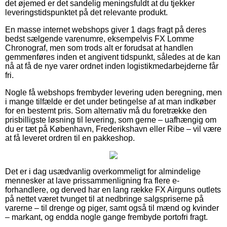
det øjemed er det sandelig meningsfuldt at du tjekker
leveringstidspunktet på det relevante produkt.
En masse internet webshops giver 1 dags fragt på deres
bedst sælgende varenumre, eksempelvis FX Lomme
Chronograf, men som trods alt er forudsat at handlen
gemmenføres inden et angivent tidspunkt, således at de kan
nå at få de nye varer ordnet inden logistikmedarbejderne får
fri.
Nogle få webshops frembyder levering uden beregning, men
i mange tilfælde er det under betingelse af at man indkøber
for en bestemt pris. Som alternativ må du foretrække den
prisbilligste løsning til levering, som gerne – uafhængig om
du er tæt på København, Frederikshavn eller Ribe – vil være
at få leveret ordren til en pakkeshop.
Det er i dag usædvanlig overkommeligt for almindelige
mennesker at lave prissammenligning fra flere e-
forhandlere, og derved har en lang række FX Airguns outlets
på nettet været tvunget til at nedbringe salgspriserne på
varerne – til drenge og piger, samt også til mænd og kvinder
– markant, og endda nogle gange frembyde portofri fragt.