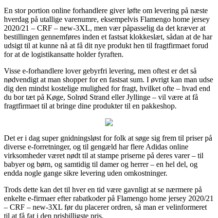
En stor portion online forhandlere giver løfte om levering på næste
hverdag på utallige varenumre, eksempelvis Flamengo home jersey
2020/21 – CRF – new-3XL, men vær påpasselig da det kræver at
bestillingen gennemføres inden et fastsat klokkeslæt, sådan at de har
udsigt til at kunne nå at få dit nye produkt hen til fragtfirmaet forud
for at de logistikansatte holder fyraften.
Visse e-forhandlere lover gebyrfri levering, men oftest er det så
nødvendigt at man shopper for en fastsat sum. I øvrigt kan man udse
dig den mindst kostelige mulighed for fragt, hvilket ofte – hvad end
du bor tæt på Køge, Solrød Strand eller Jyllinge – vil være at få
fragtfirmaet til at bringe dine produkter til en pakkeshop.
Det er i dag super gnidningsløst for folk at søge sig frem til priser på
diverse e-forretninger, og til gengæld har flere Adidas online
virksomheder været nødt til at stampe priserne på deres varer – til
babyer og børn, og samtidig til damer og herrer – en hel del, og
endda nogle gange sikre levering uden omkostninger.
Trods dette kan det til hver en tid være gavnligt at se nærmere på
enkelte e-firmaer efter rabatkoder på Flamengo home jersey 2020/21
– CRF – new-3XL før du placerer ordren, så man er velinformeret
til at få fat i den prisbilligste pris.