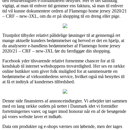
den returneringsret e-forhandleren benytter. Her er det samtidig
vigtigt, at man til enhver tid gemmer ens faktura, så man til enhver
tid vil kunne dokumentere ordren af Flamengo home jersey 2020/21
– CRF – new-3XL, om du er på shopping til en dreng eller pige.
Trustpilot tilbyder relativt pålidelige løsninger til at gennemgå ret
mange aktuelle kunders bedømmelser og herved er det en hjælp, at
du analyserer e-handlens bedømmelser af Flamengo home jersey
2020/21 – CRF – new-3XL før du færdiggør din shopping.
Facebook yder tilsvarende relativt fornemme chancer for at få
kendskab til internet webshoppens troværdighed. Her ses en række
online butikker som giver folk mulighed for at sammensætte en
bedømmelse af virksomhedens service, hvilket også må benyttes til
at få et indtryk af kundernes tilfredshed.
Denne side finansieres af annonceindtægter. Vi arbejder tæt sammen
med en lang række outlets på nettet i Danmark idet vi formidler
forretningernes varer, og tager imod honorar når en af de besøgende
på vores website laver et indkøb.
Data om produkter og e-shops værnes om løbende, men der tages