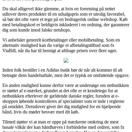
Du skal alligevel ikke glemme, at hvis en forretning på nettet
udlover deres produkter til en udsalgspris som er utrolig favorabel,
så bør det ofte være et tegn på en bedragerisk online webshop. Køb
med betalingskort er heldigvis inkluderet i en ordning, der garanterer
dig som kunde imod falske netshops.
Vi anbefaler generelt kortbetalinger eller mobilbetaling. Som en
alternativ mulighed kan du vælge et afbetalingstilbud som fx
ViaBill, når du har til hensigt at afdrage prisen over flere uger.
Inden folk bestiller i en Adidas butik bør de når alt kommer til alt
betragte dens handelsaftale, men det er typisk en omfattende opgave.
En anden mulighed kunne derfor være at undersøge om netbutikken
er støttet af e-mærket, grundet at det ofte er et kendetegn for at
netbutikken efterlever de gældende danske regler, foruden at e-
shoppen løbende kontrolleres af specialister som er inde i reglerne
på området. Derudover giver det dig mulighed for en hjælpende
hånd, hvis du møder besvær med dit køb.
Tilmed støtter vi at man er oppe på mærkerne omkring de mest
basale vilkår der kan håndhæves i forbindelse med ordren, som fx