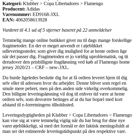
Kategori:
Klubber > Copa Libertadores > Flamengo
Producent:
Adidas
Varenummer:
ED9168-3XL
EAN:
4062058613928
Vurderet til
4.1
ud af 5 stjerner baseret på
22
anmeldelser
Temmelig mange online butikker giver nu til dags mange forskellige
fragtmetoder. En der er meget anvendt er i øjeblikket
udleveringssteder, som giver dig mulighed for at hente ordren lige
når det passer dig. Fragtmetoden er jo vældig uproblematisk, og tit
derudover den prisbilligste fragtløsning ved køb af Flamengo home
jersey 2020/21 – CRF – new-3XL.
Du burde ligeledes beslutte dig for at få ordren leveret hjem til dig
selv eller til adressen hvor du arbejder. Denne bliver som regel en
smule mere pebret, men på den anden side virkelig overkommelig.
Den billigste leveringsløsning vil dog til enhver tid være at hente
ordren selv, som desværre betinges af at du har bopæl med kort
afstand til e-forretningens tilholdssted.
Leveringsdygtigheden på Klubber > Copa Libertadores > Flamengo
kan vise sig at være temmelig vigtig når du har brug for dine nye
varer øjeblikkeligt, så med det formål er det faktisk meningsfuldt at
man ser det estimerede leveringstidspunkt på den respektive vare.