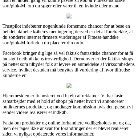
man en anden gang vil kunne påvise sit køb af Fitness-handske
sort/pink-M, om du søger efter varer til en kvinde eller mand.
Trustpilot indebærer nogenlunde fornemme chancer for at bese en
hel del aktuelle køberes meninger og derved er det at foretrække, at
du sonderer internet firmaets vurderinger af Fitness-handske
sort/pink-M forinden du placerer din ordre.
Facebook bringer dig lige så vel faktisk fantastiske chancer for at få
indsigt i netbutikkens troværdighed. Derudover er der faktisk shops
på nettet som tilbyder folk at levere en anmeldelse af virksomhedens
service, hvilket desuden må benyttes til vurdering af hvor tilfredse
kunderne er.
Hjemmesiden er finansieret ved hjælp af reklamer. Vi har faste
samarbejder med et hold af shops på nettet hvori vi annoncerer
butikkernes produkter, og modtager kommission hvis den person vi
sender videre realiserer et indkøb.
Fakta om produkter og online forhandlere vedligeholdes nu og da,
men der tages ikke ansvar for forandringer der er blevet realiseret
siden vi nyligst opdaterede vores informationer.