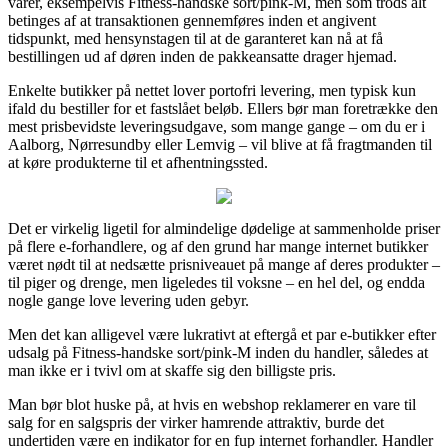
varer, eksempelvis Fitness-handske sort/pink-M, men som trods alt
betinges af at transaktionen gennemføres inden et angivent
tidspunkt, med hensynstagen til at de garanteret kan nå at få
bestillingen ud af døren inden de pakkeansatte drager hjemad.
Enkelte butikker på nettet lover portofri levering, men typisk kun
ifald du bestiller for et fastslået beløb. Ellers bør man foretrække den
mest prisbevidste leveringsudgave, som mange gange – om du er i
Aalborg, Nørresundby eller Lemvig – vil blive at få fragtmanden til
at køre produkterne til et afhentningssted.
Det er virkelig ligetil for almindelige dødelige at sammenholde priser
på flere e-forhandlere, og af den grund har mange internet butikker
været nødt til at nedsætte prisniveauet på mange af deres produkter –
til piger og drenge, men ligeledes til voksne – en hel del, og endda
nogle gange love levering uden gebyr.
Men det kan alligevel være lukrativt at eftergå et par e-butikker efter
udsalg på Fitness-handske sort/pink-M inden du handler, således at
man ikke er i tvivl om at skaffe sig den billigste pris.
Man bør blot huske på, at hvis en webshop reklamerer en vare til
salg for en salgspris der virker hamrende attraktiv, burde det
undertiden være en indikator for en fup internet forhandler. Handler