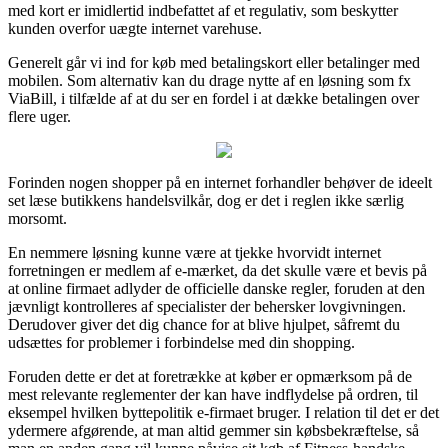
med kort er imidlertid indbefattet af et regulativ, som beskytter
kunden overfor uægte internet varehuse.
Generelt går vi ind for køb med betalingskort eller betalinger med
mobilen. Som alternativ kan du drage nytte af en løsning som fx
ViaBill, i tilfælde af at du ser en fordel i at dække betalingen over
flere uger.
Forinden nogen shopper på en internet forhandler behøver de ideelt
set læse butikkens handelsvilkår, dog er det i reglen ikke særlig
morsomt.
En nemmere løsning kunne være at tjekke hvorvidt internet
forretningen er medlem af e-mærket, da det skulle være et bevis på
at online firmaet adlyder de officielle danske regler, foruden at den
jævnligt kontrolleres af specialister der behersker lovgivningen.
Derudover giver det dig chance for at blive hjulpet, såfremt du
udsættes for problemer i forbindelse med din shopping.
Foruden dette er det at foretrække at køber er opmærksom på de
mest relevante reglementer der kan have indflydelse på ordren, til
eksempel hvilken byttepolitik e-firmaet bruger. I relation til det er det
ydermere afgørende, at man altid gemmer sin købsbekræftelse, så