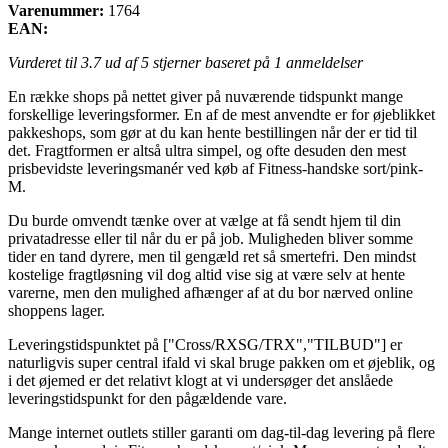
Varenummer:
1764
EAN:
Vurderet til
3.7
ud af 5 stjerner baseret på
1
anmeldelser
En række shops på nettet giver på nuværende tidspunkt mange
forskellige leveringsformer. En af de mest anvendte er for øjeblikket
pakkeshops, som gør at du kan hente bestillingen når der er tid til
det. Fragtformen er altså ultra simpel, og ofte desuden den mest
prisbevidste leveringsmanér ved køb af Fitness-handske sort/pink-
M.
Du burde omvendt tænke over at vælge at få sendt hjem til din
privatadresse eller til når du er på job. Muligheden bliver somme
tider en tand dyrere, men til gengæld ret så smertefri. Den mindst
kostelige fragtløsning vil dog altid vise sig at være selv at hente
varerne, men den mulighed afhænger af at du bor nærved online
shoppens lager.
Leveringstidspunktet på ["Cross/RXSG/TRX","TILBUD"] er
naturligvis super central ifald vi skal bruge pakken om et øjeblik, og
i det øjemed er det relativt klogt at vi undersøger det anslåede
leveringstidspunkt for den pågældende vare.
Mange internet outlets stiller garanti om dag-til-dag levering på flere