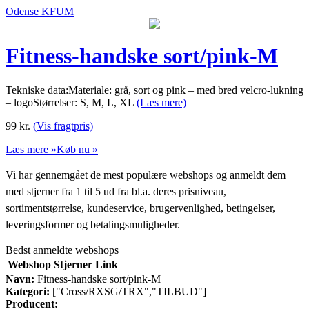
Odense KFUM
Fitness-handske sort/pink-M
Tekniske data:Materiale: grå, sort og pink – med bred velcro-lukning
– logoStørrelser: S, M, L, XL
(Læs mere)
99
kr.
(Vis fragtpris)
Læs mere »
Køb nu »
Vi har gennemgået de mest populære webshops og anmeldt dem
med stjerner fra 1 til 5 ud fra bl.a. deres prisniveau,
sortimentstørrelse, kundeservice, brugervenlighed, betingelser,
leveringsformer og betalingsmuligheder.
Bedst anmeldte webshops
Webshop
Stjerner
Link
Navn:
Fitness-handske sort/pink-M
Kategori:
["Cross/RXSG/TRX","TILBUD"]
Producent: