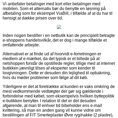
Vi anbefaler betalinger med kort eller betalinger med
mobilen. Som et alternativ bør du benytte en løsning på
afbetaling som for eksempel ViaBill, i tilfælde af at du har til
hensigt at dække prisen over tid.
Inden nogen bestiller i en netbutik kan de principielt betragte
e-shoppens handelsvilkår, det er dog i mange tilfælde et
omfattende arbejde.
Alternativet er at finde ud af hvorvidt e-forretningen er
medlem af e-mærket, da det typisk er et billede på at
netshoppen forstår de opstillede regler, tillige med at internet
butikken jævnligt tilses af eksperter som kender til
lovgivningen. Dette er desuden din lejlighed til opbakning,
hvis du møder problemer som følge af dit køb.
Yderligere er det at foretrække at kunden er vaks omkring de
mest vedkommende vedtægter der gør sig gældende i
forbindelse med købet, som eksempelvis hvilken byttepolitik
e-butikken benytter. I relation til det er det desuden
afgørende, at man til enhver tid bibeholder ens e-mail
kvittering, så man en anden gang vil kunne vidne om
bestillingen af FIT Smerteplaster Øvre ryg/nakke (2 plastre),