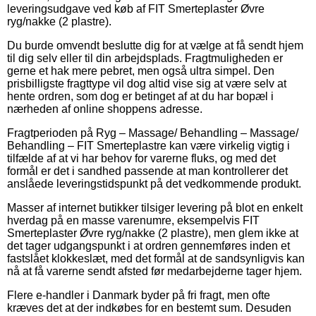
leveringsudgave ved køb af FIT Smerteplaster Øvre
ryg/nakke (2 plastre).
Du burde omvendt beslutte dig for at vælge at få sendt hjem
til dig selv eller til din arbejdsplads. Fragtmuligheden er
gerne et hak mere pebret, men også ultra simpel. Den
prisbilligste fragttype vil dog altid vise sig at være selv at
hente ordren, som dog er betinget af at du har bopæl i
nærheden af online shoppens adresse.
Fragtperioden på Ryg – Massage/ Behandling – Massage/
Behandling – FIT Smerteplastre kan være virkelig vigtig i
tilfælde af at vi har behov for varerne fluks, og med det
formål er det i sandhed passende at man kontrollerer det
anslåede leveringstidspunkt på det vedkommende produkt.
Masser af internet butikker tilsiger levering på blot en enkelt
hverdag på en masse varenumre, eksempelvis FIT
Smerteplaster Øvre ryg/nakke (2 plastre), men glem ikke at
det tager udgangspunkt i at ordren gennemføres inden et
fastslået klokkeslæt, med det formål at de sandsynligvis kan
nå at få varerne sendt afsted før medarbejderne tager hjem.
Flere e-handler i Danmark byder på fri fragt, men ofte
kræves det at der indkøbes for en bestemt sum. Desuden