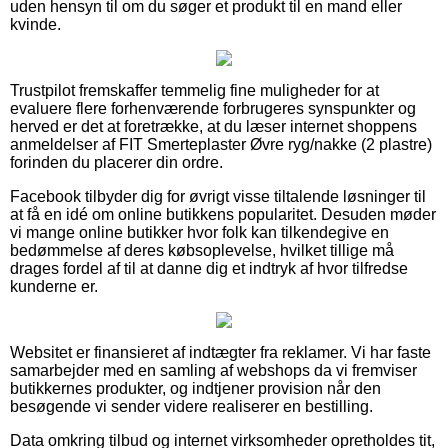
uden hensyn til om du søger et produkt til en mand eller
kvinde.
Trustpilot fremskaffer temmelig fine muligheder for at
evaluere flere forhenværende forbrugeres synspunkter og
herved er det at foretrække, at du læser internet shoppens
anmeldelser af FIT Smerteplaster Øvre ryg/nakke (2 plastre)
forinden du placerer din ordre.
Facebook tilbyder dig for øvrigt visse tiltalende løsninger til
at få en idé om online butikkens popularitet. Desuden møder
vi mange online butikker hvor folk kan tilkendegive en
bedømmelse af deres købsoplevelse, hvilket tillige må
drages fordel af til at danne dig et indtryk af hvor tilfredse
kunderne er.
Websitet er finansieret af indtægter fra reklamer. Vi har faste
samarbejder med en samling af webshops da vi fremviser
butikkernes produkter, og indtjener provision når den
besøgende vi sender videre realiserer en bestilling.
Data omkring tilbud og internet virksomheder opretholdes tit,