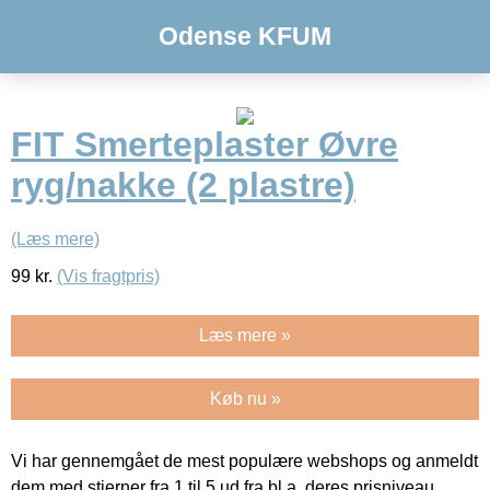
Odense KFUM
FIT Smerteplaster Øvre
ryg/nakke (2 plastre)
(Læs mere)
99
kr.
(Vis fragtpris)
Læs mere »
Køb nu »
Vi har gennemgået de mest populære webshops og anmeldt
dem med stjerner fra 1 til 5 ud fra bl.a. deres prisniveau,