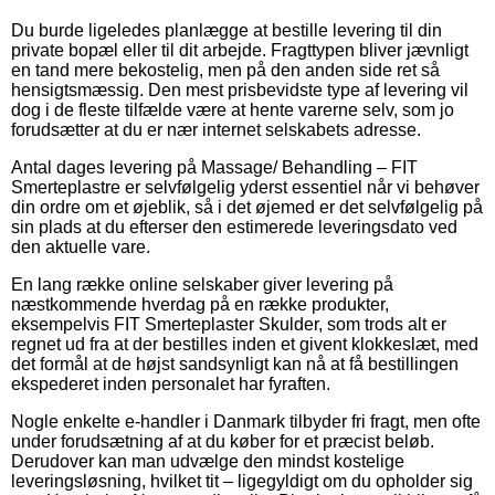
Du burde ligeledes planlægge at bestille levering til din
private bopæl eller til dit arbejde. Fragttypen bliver jævnligt
en tand mere bekostelig, men på den anden side ret så
hensigtsmæssig. Den mest prisbevidste type af levering vil
dog i de fleste tilfælde være at hente varerne selv, som jo
forudsætter at du er nær internet selskabets adresse.
Antal dages levering på Massage/ Behandling – FIT
Smerteplastre er selvfølgelig yderst essentiel når vi behøver
din ordre om et øjeblik, så i det øjemed er det selvfølgelig på
sin plads at du efterser den estimerede leveringsdato ved
den aktuelle vare.
En lang række online selskaber giver levering på
næstkommende hverdag på en række produkter,
eksempelvis FIT Smerteplaster Skulder, som trods alt er
regnet ud fra at der bestilles inden et givent klokkeslæt, med
det formål at de højst sandsynligt kan nå at få bestillingen
ekspederet inden personalet har fyraften.
Nogle enkelte e-handler i Danmark tilbyder fri fragt, men ofte
under forudsætning af at du køber for et præcist beløb.
Derudover kan man udvælge den mindst kostelige
leveringsløsning, hvilket tit – ligegyldigt om du opholder sig