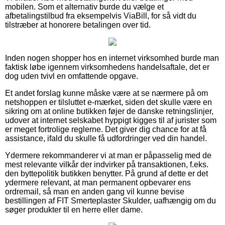
mobilen. Som et alternativ burde du vælge et
afbetalingstilbud fra eksempelvis ViaBill, for så vidt du
tilstræber at honorere betalingen over tid.
Inden nogen shopper hos en internet virksomhed burde man
faktisk løbe igennem virksomhedens handelsaftale, det er
dog uden tvivl en omfattende opgave.
Et andet forslag kunne måske være at se nærmere på om
netshoppen er tilsluttet e-mærket, siden det skulle være en
sikring om at online butikken føjer de danske retningslinjer,
udover at internet selskabet hyppigt kigges til af jurister som
er meget fortrolige reglerne. Det giver dig chance for at få
assistance, ifald du skulle få udfordringer ved din handel.
Ydermere rekommanderer vi at man er påpasselig med de
mest relevante vilkår der indvirker på transaktionen, f.eks.
den byttepolitik butikken benytter. På grund af dette er det
ydermere relevant, at man permanent opbevarer ens
ordremail, så man en anden gang vil kunne bevise
bestillingen af FIT Smerteplaster Skulder, uafhængig om du
søger produkter til en herre eller dame.