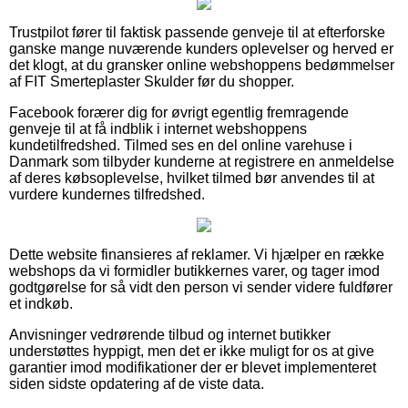
Trustpilot fører til faktisk passende genveje til at efterforske
ganske mange nuværende kunders oplevelser og herved er
det klogt, at du gransker online webshoppens bedømmelser
af FIT Smerteplaster Skulder før du shopper.
Facebook forærer dig for øvrigt egentlig fremragende
genveje til at få indblik i internet webshoppens
kundetilfredshed. Tilmed ses en del online varehuse i
Danmark som tilbyder kunderne at registrere en anmeldelse
af deres købsoplevelse, hvilket tilmed bør anvendes til at
vurdere kundernes tilfredshed.
Dette website finansieres af reklamer. Vi hjælper en række
webshops da vi formidler butikkernes varer, og tager imod
godtgørelse for så vidt den person vi sender videre fuldfører
et indkøb.
Anvisninger vedrørende tilbud og internet butikker
understøttes hyppigt, men det er ikke muligt for os at give
garantier imod modifikationer der er blevet implementeret
siden sidste opdatering af de viste data.