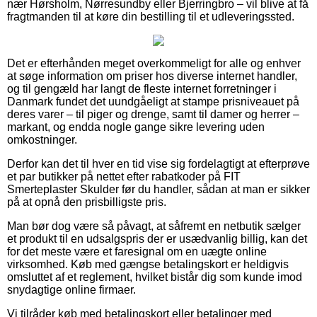
nær Hørsholm, Nørresundby eller Bjerringbro – vil blive at få
fragtmanden til at køre din bestilling til et udleveringssted.
Det er efterhånden meget overkommeligt for alle og enhver
at søge information om priser hos diverse internet handler,
og til gengæld har langt de fleste internet forretninger i
Danmark fundet det uundgåeligt at stampe prisniveauet på
deres varer – til piger og drenge, samt til damer og herrer –
markant, og endda nogle gange sikre levering uden
omkostninger.
Derfor kan det til hver en tid vise sig fordelagtigt at efterprøve
et par butikker på nettet efter rabatkoder på FIT
Smerteplaster Skulder før du handler, sådan at man er sikker
på at opnå den prisbilligste pris.
Man bør dog være så påvagt, at såfremt en netbutik sælger
et produkt til en udsalgspris der er usædvanlig billig, kan det
for det meste være et faresignal om en uægte online
virksomhed. Køb med gængse betalingskort er heldigvis
omsluttet af et reglement, hvilket bistår dig som kunde imod
snydagtige online firmaer.
Vi tilråder køb med betalingskort eller betalinger med