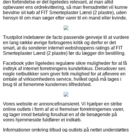
den forbindelse er det ligeledes relevant, at man altid
opbevarer ens ordrekvittering, så man fremadrettet vil kunne
bevidne sit køb af FIT Smerteplaster Lænd (2 plastre), uden
hensyn til om man søger efter varer til en mand eller kvinde.
Trustpilot indebærer de facto passende genveje til at vurdere
en lang række øvrige forbrugeres kritik og derfor er det
smart, at du sonderer internet webshoppens ratings af FIT
Smerteplaster Lænd (2 plastre) før du lægger din bestilling.
Facebook yder ligeledes regulære sikre muligheder for at få
indtryk af internet forretningens kundefokus. Derudover ses
nogle netbutikker som giver folk mulighed for at aflevere en
omtale af virksomhedens service, hvilket også må tages i
brug til at fornemme kundernes tilfredshed.
Vores website er annoncefinansieret. Vi hjælper en stribe
online outlets i form af at vi fremviser forretningernes varer,
og tager imod betaling forudsat en af de besøgende på
vores hjemmeside fuldfører et indkøb.
Informationer omkring tilbud og outlets på nettet understøttes