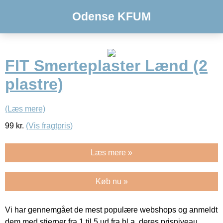
Odense KFUM
FIT Smerteplaster Lænd (2
plastre)
(Læs mere)
99
kr.
(Vis fragtpris)
Læs mere »
Køb nu »
Vi har gennemgået de mest populære webshops og anmeldt
dem med stjerner fra 1 til 5 ud fra bl.a. deres prisniveau,