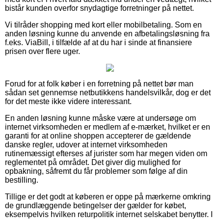
bistår kunden overfor snydagtige forretninger på nettet.
Vi tilråder shopping med kort eller mobilbetaling. Som en
anden løsning kunne du anvende en afbetalingsløsning fra
f.eks. ViaBill, i tilfælde af at du har i sinde at finansiere
prisen over flere uger.
Forud for at folk køber i en forretning på nettet bør man
sådan set gennemse netbutikkens handelsvilkår, dog er det
for det meste ikke videre interessant.
En anden løsning kunne måske være at undersøge om
internet virksomheden er medlem af e-mærket, hvilket er en
garanti for at online shoppen accepterer de gældende
danske regler, udover at internet virksomheden
rutinemæssigt efterses af jurister som har megen viden om
reglementet på området. Det giver dig mulighed for
opbakning, såfremt du får problemer som følge af din
bestilling.
Tillige er det godt at køberen er oppe på mærkerne omkring
de grundlæggende betingelser der gælder for købet,
eksempelvis hvilken returpolitik internet selskabet benytter. I