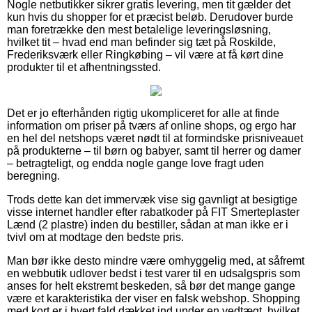
Nogle netbutikker sikrer gratis levering, men tit gælder det
kun hvis du shopper for et præcist beløb. Derudover burde
man foretrække den mest betalelige leveringsløsning,
hvilket tit – hvad end man befinder sig tæt på Roskilde,
Frederiksværk eller Ringkøbing – vil være at få kørt dine
produkter til et afhentningssted.
Det er jo efterhånden rigtig ukompliceret for alle at finde
information om priser på tværs af online shops, og ergo har
en hel del netshops været nødt til at formindske prisniveauet
på produkterne – til børn og babyer, samt til herrer og damer
– betragteligt, og endda nogle gange love fragt uden
beregning.
Trods dette kan det immervæk vise sig gavnligt at besigtige
visse internet handler efter rabatkoder på FIT Smerteplaster
Lænd (2 plastre) inden du bestiller, sådan at man ikke er i
tvivl om at modtage den bedste pris.
Man bør ikke desto mindre være omhyggelig med, at såfremt
en webbutik udlover bedst i test varer til en udsalgspris som
anses for helt ekstremt beskeden, så bør det mange gange
være et karakteristika der viser en falsk webshop. Shopping
med kort er i hvert fald dækket ind under en vedtægt, hvilket