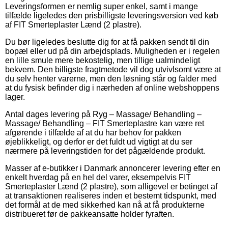
Leveringsformen er nemlig super enkel, samt i mange
tilfælde ligeledes den prisbilligste leveringsversion ved køb
af FIT Smerteplaster Lænd (2 plastre).
Du bør ligeledes beslutte dig for at få pakken sendt til din
bopæl eller ud på din arbejdsplads. Muligheden er i regelen
en lille smule mere bekostelig, men tillige ualmindeligt
bekvem. Den billigste fragtmetode vil dog utvivlsomt være at
du selv henter varerne, men den løsning står og falder med
at du fysisk befinder dig i nærheden af online webshoppens
lager.
Antal dages levering på Ryg – Massage/ Behandling –
Massage/ Behandling – FIT Smerteplastre kan være ret
afgørende i tilfælde af at du har behov for pakken
øjeblikkeligt, og derfor er det fuldt ud vigtigt at du ser
nærmere på leveringstiden for det pågældende produkt.
Masser af e-butikker i Danmark annoncerer levering efter en
enkelt hverdag på en hel del varer, eksempelvis FIT
Smerteplaster Lænd (2 plastre), som alligevel er betinget af
at transaktionen realiseres inden et bestemt tidspunkt, med
det formål at de med sikkerhed kan nå at få produkterne
distribueret før de pakkeansatte holder fyraften.