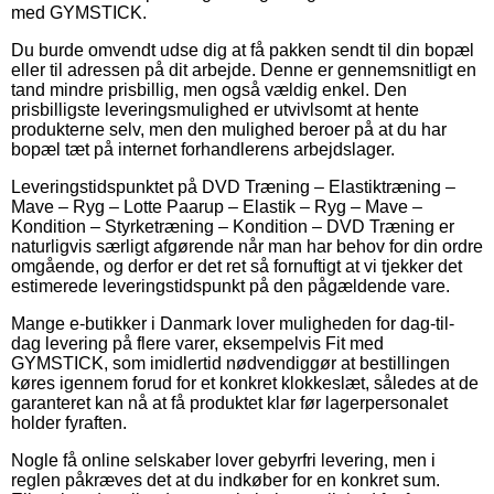
med GYMSTICK.
Du burde omvendt udse dig at få pakken sendt til din bopæl
eller til adressen på dit arbejde. Denne er gennemsnitligt en
tand mindre prisbillig, men også vældig enkel. Den
prisbilligste leveringsmulighed er utvivlsomt at hente
produkterne selv, men den mulighed beroer på at du har
bopæl tæt på internet forhandlerens arbejdslager.
Leveringstidspunktet på DVD Træning – Elastiktræning –
Mave – Ryg – Lotte Paarup – Elastik – Ryg – Mave –
Kondition – Styrketræning – Kondition – DVD Træning er
naturligvis særligt afgørende når man har behov for din ordre
omgående, og derfor er det ret så fornuftigt at vi tjekker det
estimerede leveringstidspunkt på den pågældende vare.
Mange e-butikker i Danmark lover muligheden for dag-til-
dag levering på flere varer, eksempelvis Fit med
GYMSTICK, som imidlertid nødvendiggør at bestillingen
køres igennem forud for et konkret klokkeslæt, således at de
garanteret kan nå at få produktet klar før lagerpersonalet
holder fyraften.
Nogle få online selskaber lover gebyrfri levering, men i
reglen påkræves det at du indkøber for en konkret sum.