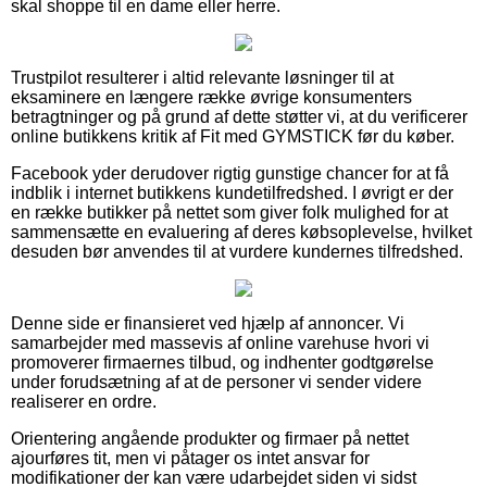
skal shoppe til en dame eller herre.
Trustpilot resulterer i altid relevante løsninger til at
eksaminere en længere række øvrige konsumenters
betragtninger og på grund af dette støtter vi, at du verificerer
online butikkens kritik af Fit med GYMSTICK før du køber.
Facebook yder derudover rigtig gunstige chancer for at få
indblik i internet butikkens kundetilfredshed. I øvrigt er der
en række butikker på nettet som giver folk mulighed for at
sammensætte en evaluering af deres købsoplevelse, hvilket
desuden bør anvendes til at vurdere kundernes tilfredshed.
Denne side er finansieret ved hjælp af annoncer. Vi
samarbejder med massevis af online varehuse hvori vi
promoverer firmaernes tilbud, og indhenter godtgørelse
under forudsætning af at de personer vi sender videre
realiserer en ordre.
Orientering angående produkter og firmaer på nettet
ajourføres tit, men vi påtager os intet ansvar for
modifikationer der kan være udarbejdet siden vi sidst