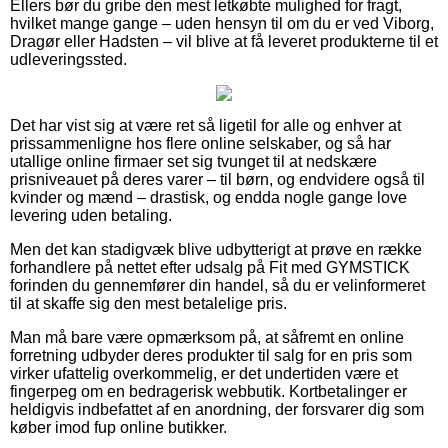
Ellers bør du gribe den mest letkøbte mulighed for fragt,
hvilket mange gange – uden hensyn til om du er ved Viborg,
Dragør eller Hadsten – vil blive at få leveret produkterne til et
udleveringssted.
Det har vist sig at være ret så ligetil for alle og enhver at
prissammenligne hos flere online selskaber, og så har
utallige online firmaer set sig tvunget til at nedskære
prisniveauet på deres varer – til børn, og endvidere også til
kvinder og mænd – drastisk, og endda nogle gange love
levering uden betaling.
Men det kan stadigvæk blive udbytterigt at prøve en række
forhandlere på nettet efter udsalg på Fit med GYMSTICK
forinden du gennemfører din handel, så du er velinformeret
til at skaffe sig den mest betalelige pris.
Man må bare være opmærksom på, at såfremt en online
forretning udbyder deres produkter til salg for en pris som
virker ufattelig overkommelig, er det undertiden være et
fingerpeg om en bedragerisk webbutik. Kortbetalinger er
heldigvis indbefattet af en anordning, der forsvarer dig som
køber imod fup online butikker.