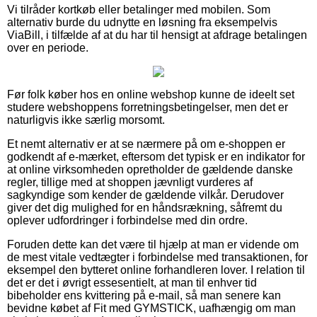
Vi tilråder kortkøb eller betalinger med mobilen. Som
alternativ burde du udnytte en løsning fra eksempelvis
ViaBill, i tilfælde af at du har til hensigt at afdrage betalingen
over en periode.
Før folk køber hos en online webshop kunne de ideelt set
studere webshoppens forretningsbetingelser, men det er
naturligvis ikke særlig morsomt.
Et nemt alternativ er at se nærmere på om e-shoppen er
godkendt af e-mærket, eftersom det typisk er en indikator for
at online virksomheden opretholder de gældende danske
regler, tillige med at shoppen jævnligt vurderes af
sagkyndige som kender de gældende vilkår. Derudover
giver det dig mulighed for en håndsrækning, såfremt du
oplever udfordringer i forbindelse med din ordre.
Foruden dette kan det være til hjælp at man er vidende om
de mest vitale vedtægter i forbindelse med transaktionen, for
eksempel den bytteret online forhandleren lover. I relation til
det er det i øvrigt essesentielt, at man til enhver tid
bibeholder ens kvittering på e-mail, så man senere kan
bevidne købet af Fit med GYMSTICK, uafhængig om man