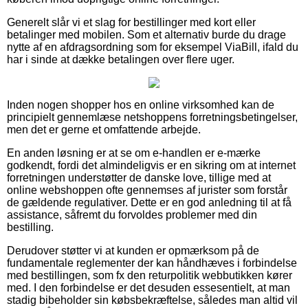
Generelt slår vi et slag for bestillinger med kort eller
betalinger med mobilen. Som et alternativ burde du drage
nytte af en afdragsordning som for eksempel ViaBill, ifald du
har i sinde at dække betalingen over flere uger.
Inden nogen shopper hos en online virksomhed kan de
principielt gennemlæse netshoppens forretningsbetingelser,
men det er gerne et omfattende arbejde.
En anden løsning er at se om e-handlen er e-mærke
godkendt, fordi det almindeligvis er en sikring om at internet
forretningen understøtter de danske love, tillige med at
online webshoppen ofte gennemses af jurister som forstår
de gældende regulativer. Dette er en god anledning til at få
assistance, såfremt du forvoldes problemer med din
bestilling.
Derudover støtter vi at kunden er opmærksom på de
fundamentale reglementer der kan håndhæves i forbindelse
med bestillingen, som fx den returpolitik webbutikken kører
med. I den forbindelse er det desuden essesentielt, at man
stadig bibeholder sin købsbekræftelse, således man altid vil