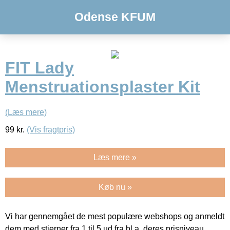
Odense KFUM
FIT Lady
Menstruationsplaster Kit
(Læs mere)
99
kr.
(Vis fragtpris)
Læs mere »
Køb nu »
Vi har gennemgået de mest populære webshops og anmeldt
dem med stjerner fra 1 til 5 ud fra bl.a. deres prisniveau,