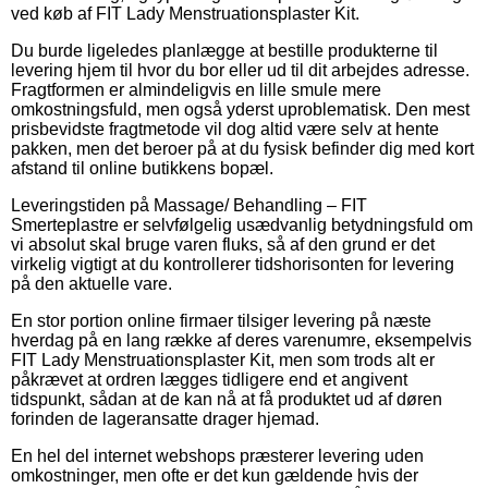
ved køb af FIT Lady Menstruationsplaster Kit.
Du burde ligeledes planlægge at bestille produkterne til
levering hjem til hvor du bor eller ud til dit arbejdes adresse.
Fragtformen er almindeligvis en lille smule mere
omkostningsfuld, men også yderst uproblematisk. Den mest
prisbevidste fragtmetode vil dog altid være selv at hente
pakken, men det beroer på at du fysisk befinder dig med kort
afstand til online butikkens bopæl.
Leveringstiden på Massage/ Behandling – FIT
Smerteplastre er selvfølgelig usædvanlig betydningsfuld om
vi absolut skal bruge varen fluks, så af den grund er det
virkelig vigtigt at du kontrollerer tidshorisonten for levering
på den aktuelle vare.
En stor portion online firmaer tilsiger levering på næste
hverdag på en lang række af deres varenumre, eksempelvis
FIT Lady Menstruationsplaster Kit, men som trods alt er
påkrævet at ordren lægges tidligere end et angivent
tidspunkt, sådan at de kan nå at få produktet ud af døren
forinden de lageransatte drager hjemad.
En hel del internet webshops præsterer levering uden
omkostninger, men ofte er det kun gældende hvis der