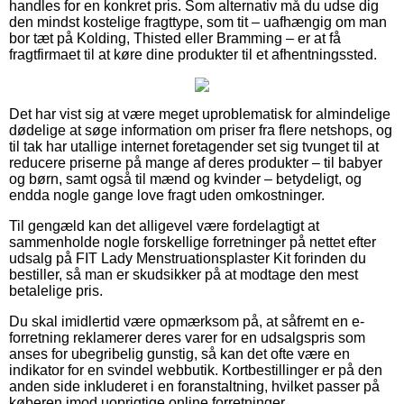
handles for en konkret pris. Som alternativ må du udse dig
den mindst kostelige fragttype, som tit – uafhængig om man
bor tæt på Kolding, Thisted eller Bramming – er at få
fragtfirmaet til at køre dine produkter til et afhentningssted.
Det har vist sig at være meget uproblematisk for almindelige
dødelige at søge information om priser fra flere netshops, og
til tak har utallige internet foretagender set sig tvunget til at
reducere priserne på mange af deres produkter – til babyer
og børn, samt også til mænd og kvinder – betydeligt, og
endda nogle gange love fragt uden omkostninger.
Til gengæld kan det alligevel være fordelagtigt at
sammenholde nogle forskellige forretninger på nettet efter
udsalg på FIT Lady Menstruationsplaster Kit forinden du
bestiller, så man er skudsikker på at modtage den mest
betalelige pris.
Du skal imidlertid være opmærksom på, at såfremt en e-
forretning reklamerer deres varer for en udsalgspris som
anses for ubegribelig gunstig, så kan det ofte være en
indikator for en svindel webbutik. Kortbestillinger er på den
anden side inkluderet i en foranstaltning, hvilket passer på
køberen imod uoprigtige online forretninger.